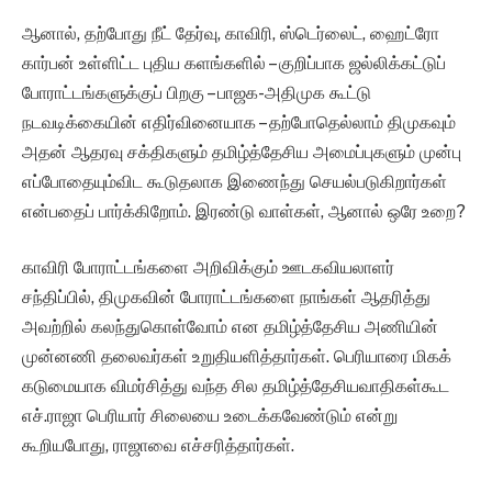
ஆனால், தற்போது நீட் தேர்வு, காவிரி, ஸ்டெர்லைட், ஹைட்ரோ
கார்பன் உள்ளிட்ட புதிய களங்களில் – குறிப்பாக ஜல்லிக்கட்டுப்
போராட்டங்களுக்குப் பிறகு – பாஜக-அதிமுக கூட்டு
நடவடிக்கையின் எதிர்வினையாக – தற்போதெல்லாம் திமுகவும்
அதன் ஆதரவு சக்திகளும் தமிழ்த்தேசிய அமைப்புகளும் முன்பு
எப்போதையும்விட கூடுதலாக இணைந்து செயல்படுகிறார்கள்
என்பதைப் பார்க்கிறோம். இரண்டு வாள்கள், ஆனால் ஒரே உறை?
காவிரி போராட்டங்களை அறிவிக்கும் ஊடகவியலாளர்
சந்திப்பில், திமுகவின் போராட்டங்களை நாங்கள் ஆதரித்து
அவற்றில் கலந்துகொள்வோம் என தமிழ்த்தேசிய அணியின்
முன்னணி தலைவர்கள் உறுதியளித்தார்கள். பெரியாரை மிகக்
கடுமையாக விமர்சித்து வந்த சில தமிழ்த்தேசியவாதிகள்கூட
எச்.ராஜா பெரியார் சிலையை உடைக்கவேண்டும் என்று
கூறியபோது, ராஜாவை எச்சரித்தார்கள்.