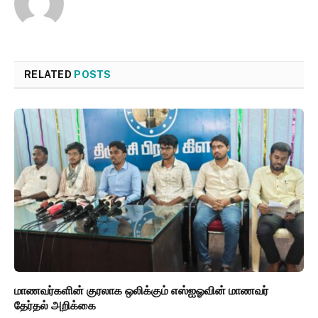
RELATED
POSTS
மாணவர்களின் குரலாக ஒலிக்கும் எஸ்ஐஓவின் மாணவர்
தேர்தல் அறிக்கை