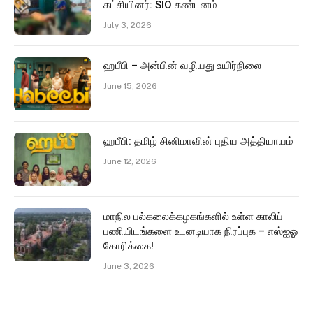
கட்சியினர்: SIO கண்டனம்
July 3, 2026
ஹபீபி – அன்பின் வழியது உயிர்நிலை
June 15, 2026
ஹபீபி: தமிழ் சினிமாவின் புதிய அத்தியாயம்
June 12, 2026
மாநில பல்கலைக்கழகங்களில் உள்ள காலிப்
பணியிடங்களை உடனடியாக நிரப்புக – எஸ்ஐஓ
கோரிக்கை!
June 3, 2026