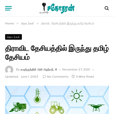
»
»
Home
தொடர்கள்
திராவிட தேசியத்தில் இருந்து தமிழ் தேசியம்
தொடர்கள்
திராவிட தேசியத்தில் இருந்து தமிழ்
தேசியம்
By
ஃபஹ்ருத்தீன் அலி அஹ்மத். V
November 27, 2021
Updated:
June 1, 2023
No Comments
3 Mins Read