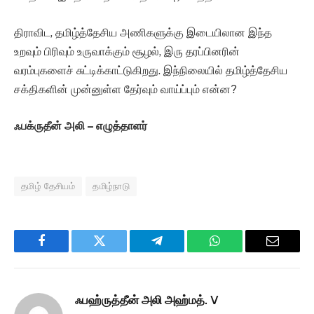
திராவிட, தமிழ்த்தேசிய அணிகளுக்கு இடையிலான இந்த
உறவும் பிரிவும் உருவாக்கும் சூழல், இரு தரப்பினரின்
வரம்புகளைச் சுட்டிக்காட்டுகிறது. இந்நிலையில் தமிழ்த்தேசிய
சக்திகளின் முன்னுள்ள தேர்வும் வாய்ப்பும் என்ன?
ஃபக்ருதீன் அலி – எழுத்தாளர்
தமிழ் தேசியம்
தமிழ்நாடு
Facebook
Twitter
Telegram
WhatsApp
Email
ஃபஹ்ருத்தீன் அலி அஹ்மத். V