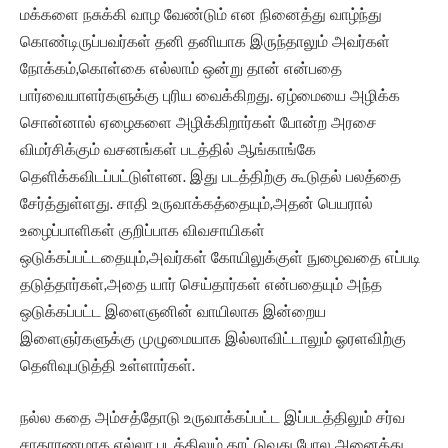
மக்களை நசுக்கி வாழ வேண்டும் என நினைத்து வாழ்ந்து
கொண்டிருப்பவர்கள் தனி தனியாக இருந்தாலும் அவர்கள்
நோக்கம்,கொள்கை எல்லாம் ஒன்று தான் என்பதை
பார்வையாளர்களுக்கு புரிய வைக்கிறது. ஏழ்மையை அழிக்க
சொன்னால் ஏழைகளை அழிக்கிறார்கள் போன்ற அரசை
விமர்சிக்கும் வசனங்கள் படத்தில் ஆங்காங்கே
தெளிக்கவிடப்பட்டுள்ளன. இது படத்திற்கு கூடுதல் பலத்தை
சேர்த்துள்ளது. சாதி உருவாக்கத்தையும்,அதன் பெயரால்
உழைப்பாளிகள் குறிப்பாக விவசாயிகள்
ஒடுக்கப்பட்டதையும்,அவர்கள் கோயிலுக்குள் நுழைவதை எப்படி
தடுத்தார்கள்,அதை யார் செய்தார்கள் என்பதையும் அந்த
ஒடுக்கப்பட்ட இளைஞனின் வாயிலாக இன்றைய
இளைஞர்களுக்கு முழுமையாக இல்லாவிட்டாலும் ஓரளவிற்கு
தெளிவுபடுத்தி உள்ளார்கள்.
நல்ல கதை அம்சத்தோடு உருவாக்கப்பட்ட இப்படத்திலும் சர்வ
சாதாரணமாக எல்லா படத்திலும் காட்டுவது போல அனைத்து