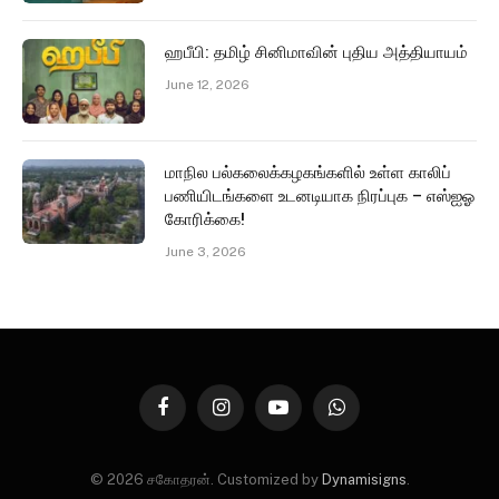
ஹபீபி: தமிழ் சினிமாவின் புதிய அத்தியாயம்
June 12, 2026
மாநில பல்கலைக்கழகங்களில் உள்ள காலிப்
பணியிடங்களை உடனடியாக நிரப்புக – எஸ்ஐஓ
கோரிக்கை!
June 3, 2026
Facebook
Instagram
YouTube
WhatsApp
© 2026 சகோதரன். Customized by
Dynamisigns
.