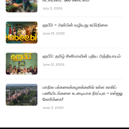
கட்சியினர்: SIO கண்டனம்
July 3, 2026
ஹபீபி – அன்பின் வழியது உயிர்நிலை
June 15, 2026
ஹபீபி: தமிழ் சினிமாவின் புதிய அத்தியாயம்
June 12, 2026
மாநில பல்கலைக்கழகங்களில் உள்ள காலிப்
பணியிடங்களை உடனடியாக நிரப்புக – எஸ்ஐஓ
கோரிக்கை!
June 3, 2026