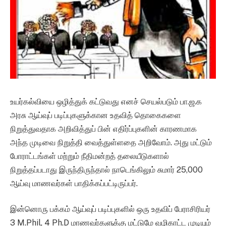
உயர்கல்வியை ஒழித்துக் கட்டுவது எனச் செயல்படும் பா.ஜ.க
அரசு ஆய்வுப் படிப்புகளுக்கான உதவித் தொகைகளை
நிறுத்துவதாக அறிவித்துப் பின் எதிர்ப்புகளின் காரணமாக
அந்த முடிவை நிறுத்தி வைத்துள்ளதை அறிவோம். அது மட்டும்
போராட்டங்கள் மற்றும் நீதிமன்றத் தலையீடுகளால்
நிறுத்தப்படாது இருந்திருந்தால் நாடெங்கிலும் சுமார் 25,000
ஆய்வு மாணவர்கள் பாதிக்கப்பட்டிருப்பர்.
இன்னொரு பக்கம் ஆய்வுப் படிப்புகளில் ஒரு உதவிப் பேராசிரியர்
3 M.Phil, 4 Ph.D மாணவர்களுக்கு மட்டுமே வழிகாட்ட முடியும்