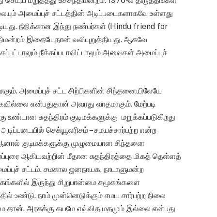
ு செய்ய மறுத்தது உச்சநீதிமன்றம். 1976-ல் திருத்தங்கள்
ிலையும் அமைப்புச் சட்டத்தின் அடிப்படைகளாகவே உள்ளது
்டியது. நீதிக்கான இந்து நண்பர்கள் (Hindu friend for
நீதிமன்றம் இதையேதான் வலியுறுத்தியது. ஆகவே
கப்பட்டாலும் நீக்கப்படாவிட்டாலும் அவைகள் அமைப்புச்
கும். அமைப்புச் சட்ட சிற்பிகளின் சிந்தனையிலேயே
க்கவில்லை என்பதுதான் அவரது வாதமாகும். மேற்படி
ண்டான சுதந்திரம் குடிமக்களுக்கு மறுக்கப்படுகிறது
அடிப்படையில் செக்யூலரிசம் – சமயச்சார்பற்ற என்ற
 ஆனால் குடிமக்களுக்கு முழுமையான சிந்தனை
 பரப்புரை ஆகியவற்றின் மீதான சுதந்திரத்தை மிகத் தெள்ளத்
ப்புச் சட்டம். சமகால ஜனநாயக, நாடாளுமன்ற
கங்களில் இருந்து சிறுபான்மை சமூகங்களை
ல் உண்டு. நாம் முன்னெடுக்கும் சமய சார்பற்ற நிலை
மை தான். அரசுக்கு சுயமே எவ்வித மதமும் இல்லை என்பது