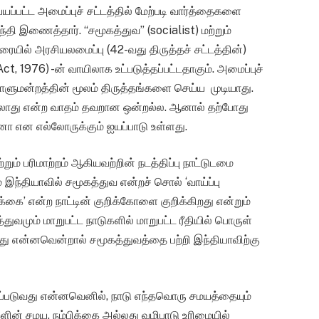
்யப்பட்ட அமைப்புச் சட்டத்தில் மேற்படி வார்த்தைகளை
தி இணைத்தார். “சமூகத்துவ” (socialist) மற்றும்
ரையில் அரசியலமைப்பு (42-வது திருத்தச் சட்டத்தின்)
 1976) -ன் வாயிலாக உட்படுத்தப்பட்டதாகும். அமைப்புச்
நாடாளுமன்றத்தின் மூலம் திருத்தங்களை செய்ய முடியாது.
்லாது என்ற வாதம் தவறான ஒன்றல்ல. ஆனால் தற்போது
னா என எல்லோருக்கும் ஐயப்பாடு உள்ளது.
றும் பரிமாற்றம் ஆகியவற்றின் நடத்திப்பு நாட்டுடமை
 இந்தியாவில் சமூகத்துவ என்றச் சொல் ‘வாய்ப்பு
்கை’ என்ற நாட்டின் குறிக்கோளை குறிக்கிறது என்றும்
வமும் மாறுபட்ட நாடுகளில் மாறுபட்ட ரீதியில் பொருள்
து என்னவென்றால் சமூகத்துவத்தை பற்றி இந்தியாவிற்கு
ிடப்படுவது என்னவெனில், நாடு எந்தவொரு சமயத்தையும்
களின் சமய, நம்பிக்கை அல்லது வழிபாடு உரிமையில்