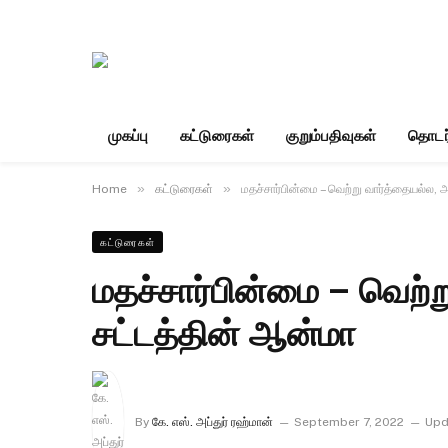
முகப்பு
கட்டுரைகள்
குறும்பதிவுகள்
தொடர
»
»
Home
கட்டுரைகள்
மதச்சார்பின்மை – வெற்று வார்த்தையல்ல, 
கட்டுரைகள்
மதச்சார்பின்மை – வெற்ற
சட்டத்தின் ஆன்மா
By
கே. எஸ். அப்துர் ரஹ்மான்
September 7, 2022
Upd