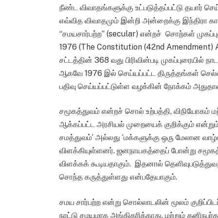
நீண்ட விவாதங்களுக்கு உட்படுத்தப்பட்டு தயார் செய
எவ்வித விவாதமும் இன்றி அன்றைக்கு இந்திரா காந்
“சமயசார்பற்ற” (secular) என்றச் சொற்கள் முகப்பு
1976 (The Constitution (42nd Amendment) Act,
சட்டத்தின் 368 வது பிரிவின்படி முகப்புரையில் 
ஆகவே 1976 இல் செய்யப்பட்ட திருத்தங்கள் செல
பதிவு செய்யப்பட்டுள்ள வழக்கின் நோக்கம் அதுதா
சமூகத்துவம் என்றச் சொல் உற்பத்தி, விநியோகம் மற்
ஆக்கப்பட்ட அரசியல் முறையைக் குறிக்கும் என்றும்
சமத்துவம்’ அல்லது ‘மக்களுக்கு ஒரு மேலான வாழ்க
விளக்கியுள்ளனர். ஜனநாயகத்தைப் போன்று சமூகத்து
விளக்கக் கூடியதாகும். இதனால் தெளிவுபடுத்துவ
சொந்த கருத்துள்ளது என்பதேயாகும்.
சமய சார்பற்ற என்று சொல்லாடலின் மூலம் குறிப்ப
நாட்டு சமயமாக அங்கிகரிக்காது, மற்றும் தனிநபர்