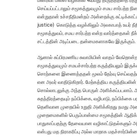
மினர்வா மில்ஸ் வழக்கில் 42வது திருத்தத்தை ரத்த
செய்யப்பட்டாலும் சமூகத்துவமும் சமய சார்பற்ற ந
என்றுதான் உச்சநீதிமன்றம் அன்றைக்கு சுட்டிக்காட
justice) கொடுத்த வழக்கிலும் அலகாபாத் உயர் 
சமூகத்துவம், சமய சார்பற்ற என்ற வார்த்தைகள் நீக்
சட்டத்தின் அடிப்படை தன்மைகளாகவே இருக்கும்.
ஆனால் சுப்பிரமணிய சுவாமியின் வாதம் வேறொன்றா
சமூகத்துவமும் சமயச்சார்பற்ற கருத்தியலும் இரு
சொற்களை இணைத்ததன் மூலம் தேர்வு செய்வதற்கு உ
என அவர் வாதிடுகிறார். மேற்கத்திய கருத்தியலின் 
சொல்லாடலுக்கு அந்த பொருள் அளிக்கப்படலாம்.
சுதந்திரத்தையும் நம்பிக்கை, வழிபாடு, நம்பிக்கை
தெளிவான முறையில் உறுதி அளிக்கிறது நமது அமை
முறைமைகளில் பெரும்பான்மை சமூகத்தின் ஆதிக்
பாதுகாப்பதற்கு தேவையான வழிகாட்டுதல்களும் அதி
என்பது மத நிராகரிப்பு அல்ல மாறாக மதச்சார்பின்