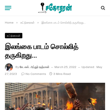
»
»
Home
கட்டுரைகள்
இலங்கை பாடம் சொல்லித் தருகிறது…
கட்டுரைகள்
இலங்கை பாடம் சொல்லித்
தருகிறது…
By
கே. எஸ். அப்துர் ரஹ்மான்
March 25, 2022
Updated:
May
27, 2023
No Comments
3 Mins Read