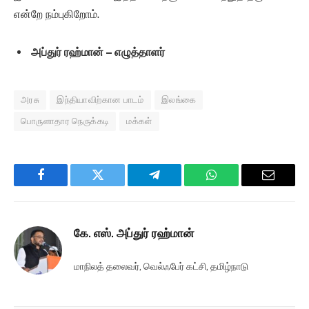
என்றே நம்புகிறோம்.
அப்துர் ரஹ்மான் – எழுத்தாளர்
அரசு
இந்தியாவிற்கான பாடம்
இலங்கை
பொருளாதார நெருக்கடி
மக்கள்
Facebook
Twitter
Telegram
WhatsApp
Email
கே. எஸ். அப்துர் ரஹ்மான்
மாநிலத் தலைவர், வெல்ஃபேர் கட்சி, தமிழ்நாடு