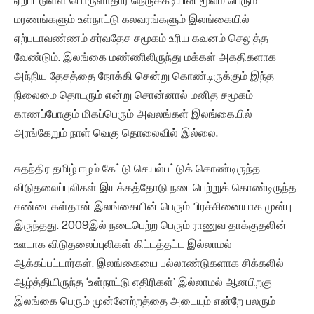
ஏற்பட்டுள்ள பொருளாதார நெருக்கடியின் மூலம் பெரும்
மரணங்களும் உள்நாட்டு கலவரங்களும் இலங்கையில்
ஏற்படாவண்ணம் சர்வதேச சமூகம் உரிய கவனம் செலுத்த
வேண்டும். இலங்கை மண்ணிலிருந்து மக்கள் அகதிகளாக
அந்நிய தேசத்தை நோக்கி சென்று கொண்டிருக்கும் இந்த
நிலைமை தொடரும் என்று சொன்னால் மனித சமூகம்
காணப்போகும் மிகப்பெரும் அவலங்கள் இலங்கையில்
அரங்கேறும் நாள் வெகு தொலைவில் இல்லை.
சுதந்திர தமிழ் ஈழம் கேட்டு செயல்பட்டுக் கொண்டிருந்த
விடுதலைப்புலிகள் இயக்கத்தோடு நடைபெற்றுக் கொண்டிருந்த
சண்டைகள்தான் இலங்கையின் பெரும் பிரச்சினையாக முன்பு
இருந்தது. 2009இல் நடைபெற்ற பெரும் ராணுவ தாக்குதலின்
ஊடாக விடுதலைப்புலிகள் கிட்டத்தட்ட இல்லாமல்
ஆக்கப்பட்டார்கள். இலங்கையை பல்லாண்டுகளாக சிக்கலில்
ஆழ்த்தியிருந்த ‘உள்நாட்டு எதிரிகள்’ இல்லாமல் ஆனபிறகு
இலங்கை பெரும் முன்னேற்றத்தை அடையும் என்றே பலரும்