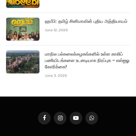
ஹபீபி: தமிழ் சினிமாவின் புதிய அத்தியாயம்
June 12, 2026
மாநில பல்கலைக்கழகங்களில் உள்ள காலிப்
பணியிடங்களை உடனடியாக நிரப்புக – எஸ்ஐஓ
கோரிக்கை!
June 3, 2026
Facebook
Instagram
YouTube
WhatsApp