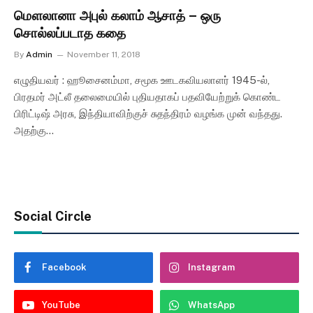
மௌலானா அபுல் கலாம் ஆசாத் – ஒரு
சொல்லப்படாத கதை
By
Admin
November 11, 2018
எழுதியவர் : ஹூசைனம்மா, சமூக ஊடகவியலாளர் 1945-ல்,
பிரதமர் அட்லீ தலைமையில் புதியதாகப் பதவியேற்றுக் கொண்ட
பிரிட்டிஷ் அரசு, இந்தியாவிற்குச் சுதந்திரம் வழங்க முன் வந்தது.
அதற்கு…
Social Circle
Facebook
Instagram
YouTube
WhatsApp