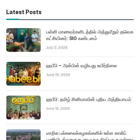
Latest Posts
பள்ளி மாணவர்களிடத்தில் அத்துமீறும் தவெக
கட்சியினர்: SIO கண்டனம்
July 3, 2026
ஹபீபி – அன்பின் வழியது உயிர்நிலை
June 15, 2026
ஹபீபி: தமிழ் சினிமாவின் புதிய அத்தியாயம்
June 12, 2026
மாநில பல்கலைக்கழகங்களில் உள்ள காலிப்
பணியிடங்களை உடனடியாக நிரப்புக – எஸ்ஐஓ