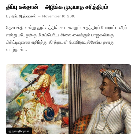
திப்பு சுல்தான் – அழிக்க முடியாத சரித்திரம்
By
ஆர். அபுல்ஹசன்
November 10, 2018
தேசபக்தி என்று தூக்கத்தில் கூட உளறும், சுதந்திரப் போராட்ட வீரர்
என்று படேலுக்கு மிகப்பெரிய சிலை வைக்கும் பாஜகவிற்கு
பிரிட்டிஷாரை எதிர்த்து தீரத்துடன் போரிடுவதிலேயே தனது
வாழ்நாள்…
குறும்பதிவுகள்