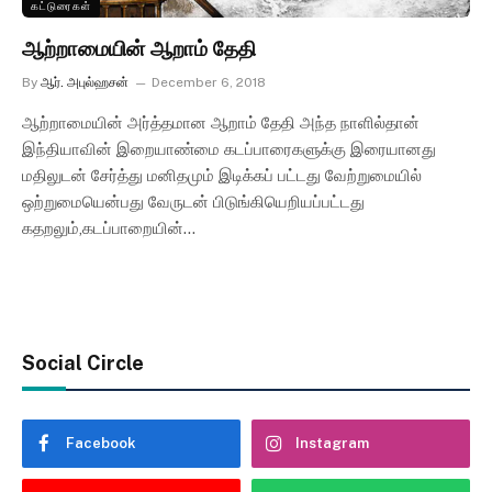
கட்டுரைகள்
ஆற்றாமையின் ஆறாம் தேதி
By
ஆர். அபுல்ஹசன்
December 6, 2018
ஆற்றாமையின் அர்த்தமான ஆறாம் தேதி அந்த நாளில்தான்
இந்தியாவின் இறையாண்மை கடப்பாரைகளுக்கு இரையானது
மதிலுடன் சேர்த்து மனிதமும் இடிக்கப் பட்டது வேற்றுமையில்
ஒற்றுமையென்பது வேருடன் பிடுங்கியெறியப்பட்டது
கதறலும்,கடப்பாறையின்…
Social Circle
Facebook
Instagram