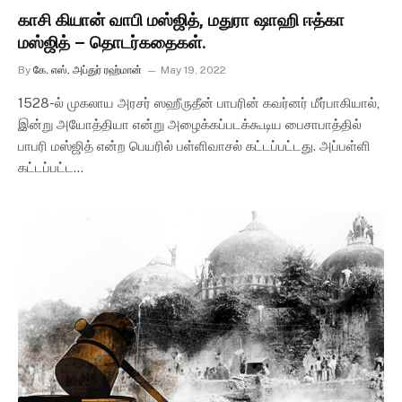
காசி கியான் வாபி மஸ்ஜித், மதுரா ஷாஹி ஈத்கா
மஸ்ஜித் – தொடர்கதைகள்.
By
கே. எஸ். அப்துர் ரஹ்மான்
May 19, 2022
1528-ல் முகலாய அரசர் ஸஹீருதீன் பாபரின் கவர்னர் மீர்பாகியால்,
இன்று அயோத்தியா என்று அழைக்கப்படக்கூடிய பைசாபாத்தில்
பாபரி மஸ்ஜித் என்ற பெயரில் பள்ளிவாசல் கட்டப்பட்டது. அப்பள்ளி
கட்டப்பட்ட…