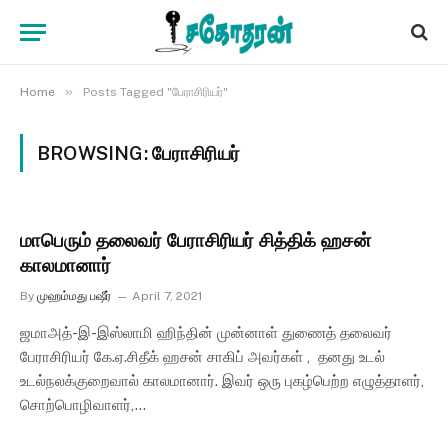
»
Home
Posts Tagged "பேராசிரியர்"
BROWSING:
பேராசிரியர்
மாபெரும் தலைவர் பேராசிரியர் சித்திக் ஹசன்
காலமானார்
By
முஹம்மது பஷீர்
April 7, 2021
ஜமாஅத்-இ-இஸ்லாமி ஹிந்தின் முன்னாள் துணைத் தலைவர்
பேராசிரியர் கே.ஏ.சிதீக் ஹசன் சாகிப் அவர்கள் , தனது உடல்
உடல்நலக்குறைவால் காலமானார். இவர் ஒரு புகழ்பெற்ற எழுத்தாளர்,
சொற்பொழிவாளர்,…