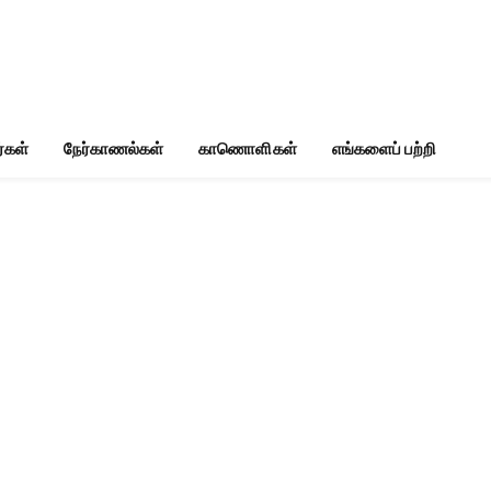
்கள்
நேர்காணல்கள்
காணொளிகள்
எங்களைப் பற்றி