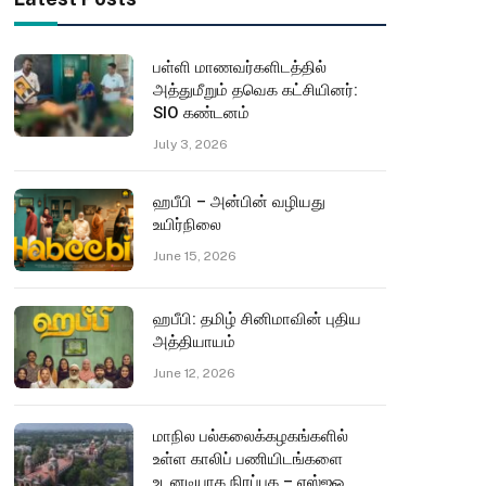
பள்ளி மாணவர்களிடத்தில்
அத்துமீறும் தவெக கட்சியினர்:
SIO கண்டனம்
July 3, 2026
ஹபீபி – அன்பின் வழியது
உயிர்நிலை
June 15, 2026
ஹபீபி: தமிழ் சினிமாவின் புதிய
அத்தியாயம்
June 12, 2026
மாநில பல்கலைக்கழகங்களில்
உள்ள காலிப் பணியிடங்களை
உடனடியாக நிரப்புக – எஸ்ஐஓ