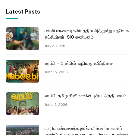
Latest Posts
பள்ளி மாணவர்களிடத்தில் அத்துமீறும் தவெக
கட்சியினர்: SIO கண்டனம்
July 3, 2026
ஹபீபி – அன்பின் வழியது உயிர்நிலை
June 15, 2026
ஹபீபி: தமிழ் சினிமாவின் புதிய அத்தியாயம்
June 12, 2026
மாநில பல்கலைக்கழகங்களில் உள்ள காலிப்
பணியிடங்களை உடனடியாக நிரப்புக – எஸ்ஐஓ