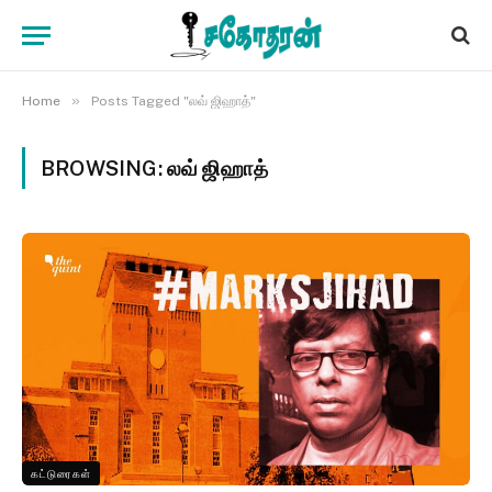
»
Home
Posts Tagged "லவ் ஜிஹாத்"
BROWSING:
லவ் ஜிஹாத்
கட்டுரைகள்