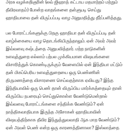
அரசு வழக்கறிஞரின் (லவ் ஜிஹாத் கட்டாய மதமாற்றம் மற்றும்
தீவிரவாதம்) போன்ற வாதங்களை தள்ளுபடி செய்து
ஹாதியாவை தன் விருப்பப்படி வாழ அனுமதித்து தீர்ப்பளித்தது.
பல போராட்டங்களுக்கு பிறகு ஹாதியா தன் விருப்பப்படி தன்
வாழ்க்கையை வாழ தொடங்கியிருந்தாலும். ஏன் அவர் அவர்
இவ்வளவு கஷ்டத்தை அனுபவித்தார். மற்ற நாடுகளின்
உளவுத்துறை எல்லாம் பற்பல முக்கியமான விஷயங்களை
விசாரித்துக் கொண்டிருக்கும் வேளையில் ஏன் இந்தியா மட்டும்
தன் மிகப்பெரிய உளவுத்துறையை ஒரு பெண்ணின்
திருமணத்தை விசாரணை செய்வதற்காக ஏவியது? இந்த
இந்தியாவில் ஒரு பெண் தான் விரும்பிய மார்க்கத்தையும் தான்
விரும்பிய நபரையும் செய்துகொள்ள வேண்டுமென்றால்
இவ்வளவு போராட்டங்களை சந்திக்க வேண்டும்? ஏன்
நாத்திகவாதியாக இருந்த அசோகன் ஹாதியாவின்
விஷயத்திற்காக தீவிர இந்துத்துவவாதி ஆக மாற வேண்டும்?
ஏன் அவள் பெண் என்ற ஒரு காரணத்தினாலா? இஸ்லாத்தை