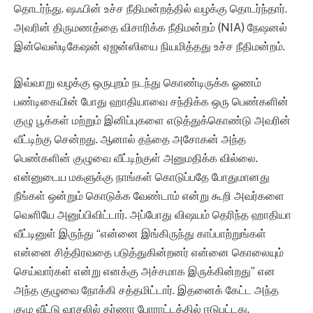
தொடர்ந்து. ஷஃபின் உச்ச நீதிமன்றத்தில் வழக்கு தொடர்ந்தார்.
அவரின் திருமணத்தை விசாரிக்க நீதிமன்றம் (NIA) நேஷனல்
இன்வெஸ்டிகேஷன் ஏஜன்ஸியை நியமித்தது உச்ச நீதிமன்றம்.
இவ்வாறு வழக்கு ஒருபுறம் நடந்து கொண்டிருக்க ஓணம்
பண்டிகையின் போது ஹாதியாவை சந்திக்க ஒரு பெண்களின்
குழு பூக்கள் மற்றும் இனிப்புகளை எடுத்துக்கொண்டு அவரின்
வீட்டிற்கு சென்றது. ஆனால் தந்தை அசோகன் அந்த
பெண்களின் குழுவை வீட்டிற்குள் அனுமதிக்க வில்லை.
என்னுடைய மகளுக்கு நாங்கள் கொடுப்பதே போதுமானது
நீங்கள் ஒன்றும் கொடுக்க வேண்டாம் என்று கூறி அவர்களை
வெளியே அனுப்பிவிட்டார். அப்போது விஷயம் தெரிந்த ஹாதியா
வீட்டினுள் இருந்து “என்னை இங்கிருந்து காப்பாற்றுங்கள்
என்னை சித்திரவதை படுத்துகின்றனர் என்னை கொலையும்
செய்வார்கள் என்று எனக்கு அச்சமாக இருக்கின்றது” என
அந்த குழுவை நோக்கி சத்தமிட்டார். இதனைக் கேட்ட அந்த
குழு வீட்டு வாசலில் தர்ணா போராட்டத்தில் ஈடுபட்டது.