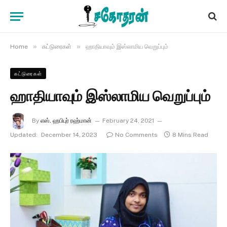
»
»
Home
கட்டுரைகள்
ஹாதியாவும் இஸ்லாமிய வெறுப்பும்
கட்டுரைகள்
ஹாதியாவும் இஸ்லாமிய வெறுப்பும்
By
எஸ். ஹபிபுர் ரஹ்மான்
February 24, 2021
Updated:
December 14, 2023
No Comments
8 Mins Read