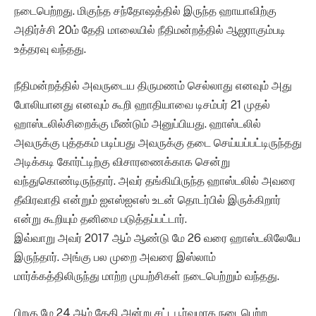
நடைபெற்றது. மிகுந்த சந்தோஷத்தில் இருந்த ஹாயாவிற்கு
அதிர்ச்சி 20ம் தேதி மாலையில் நீதிமன்றத்தில் ஆஜராகும்படி
உத்தரவு வந்தது.
நீதிமன்றத்தில் அவருடைய திருமணம் செல்லாது எனவும் அது
போலியானது எனவும் கூறி ஹாதியாவை டிசம்பர் 21 முதல்
ஹாஸ்டலில்சிறைக்கு மீண்டும் அனுப்பியது. ஹாஸ்டலில்
அவருக்கு புத்தகம் படிப்பது அவருக்கு தடை செய்யப்பட்டிருந்தது
அடிக்கடி கோர்ட்டிற்கு விசாரணைக்காக சென்று
வந்துகொண்டிருந்தார். அவர் தங்கியிருந்த ஹாஸ்டலில் அவரை
தீவிரவாதி என்றும் ஐஎஸ்ஐஎஸ் உடன் தொடர்பில் இருக்கிறார்
என்று கூறியும் தனிமை படுத்தப்பட்டார்.
இவ்வாறு அவர் 2017 ஆம் ஆண்டு மே 26 வரை ஹாஸ்டலிலேயே
இருந்தார். அங்கு பல முறை அவரை இஸ்லாம்
மார்க்கத்திலிருந்து மாற்ற முயற்சிகள் நடைபெற்றும் வந்தது.
பிறகு மே 24 ஆம் தேதி அன்று சட்டபூர்வமாக நடைபெற்ற