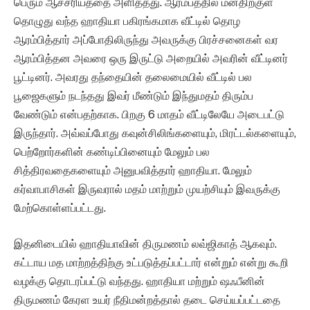
பெரும் ஆச்சரியத்தை அளித்தது. ஆரம்பத்தில் மனதிற்குள்
தொழுது வந்த ஹாதியா பகிரங்கமாக வீட்டில் தொழ
ஆரம்பித்தார் அப்போதிலிருந்து அவருக்கு பிரச்சனைகள் வர
ஆரம்பித்தன அவரை ஒரு இருட்டு அறையில் அவரின் வீட்டினர்
பூட்டினர். அவரது தந்தையின் தலைமையில் வீட்டில் பல
பூஜைகளும் நடந்தது இவர் மீண்டும் இந்துமதம் திரும்ப
வேண்டும் என்பதற்காக. பிறகு 6 மாதம் வீட்டிலேயே அடைபட்டு
இருந்தார். அவ்வப்போது கவுன்சிலிங்களையும், மிரட்டல்களையும்,
பெற்றோர்களின் கண்டிப்பினையும் மேலும் பல
சித்திரவதைகளையும் அனுபவித்தார் ஹாதியா. மேலும்
கர்வாபாசிகள் இருவரால் மதம் மாற்றும் முயற்சியும் இவருக்கு
மேற்கொள்ளப்பட்டது.
இதனிடையில் ஹாதியாவின் திருமணம் லவ்ஜிகாத் ஆகவும்.
கட்டாய மத மாற்றத்திற்கு உட்படுத்தப்பட்டார் என்றும் என்று கூறி
வழக்கு தொடரப்பட்டு வந்தது. ஹாதியா மற்றும் ஷஃபீனின்
திருமணம் கேரள உயர் நீதிமன்றத்தால் தடை செய்யப்பட்டதை