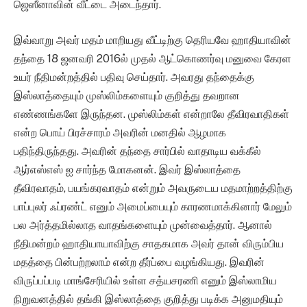
ஜெஸீனாவின் வீட்டை அடைந்தார்.
இவ்வாறு அவர் மதம் மாறியது வீட்டிற்கு தெரியவே ஹாதியாவின்
தந்தை 18 ஜனவரி 2016ல் முதல் ஆட்கொணர்வு மனுவை கேரள
உயர் நீதிமன்றத்தில் பதிவு செய்தார். அவரது தந்தைக்கு
இஸ்லாத்தையும் முஸ்லிம்களையும் குறித்து தவறான
எண்ணங்களே இருந்தன. முஸ்லிம்கள் என்றாலே தீவிரவாதிகள்
என்ற பொய் பிரச்சாரம் அவரின் மனதில் ஆழமாக
பதிந்திருந்தது. அவரின் தந்தை சார்பில் வாதாடிய வக்கீல்
ஆர்எஸ்எஸ் ஐ சார்ந்த மோகனன். இவர் இஸ்லாத்தை
தீவிரவாதம், பயங்கரவாதம் என்றும் அவருடைய மதமாற்றத்திற்கு
பாப்புலர் ஃப்ரண்ட் எனும் அமைப்பையும் காரணமாக்கினார் மேலும்
பல அர்த்தமில்லாத வாதங்களையும் முன்வைத்தார். ஆனால்
நீதிமன்றம் ஹாதியாயாவிற்கு சாதகமாக அவர் தான் விரும்பிய
மதத்தை பின்பற்றலாம் என்ற தீர்ப்பை வழங்கியது. இவரின்
விருப்பப்படி மாங்சேரியில் உள்ள சத்யசரணி எனும் இஸ்லாமிய
நிறுவனத்தில் தங்கி இஸ்லாத்தை குறித்து படிக்க அனுமதியும்