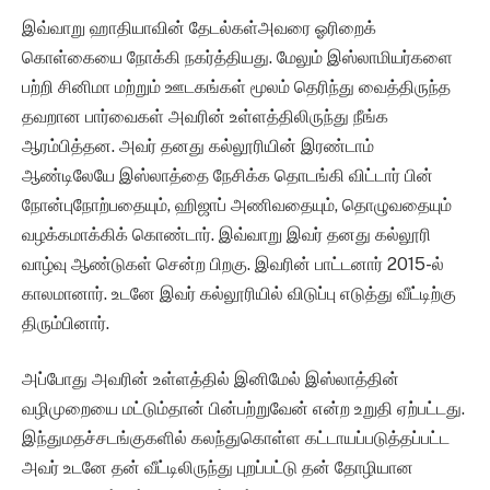
இவ்வாறு ஹாதியாவின் தேடல்கள்அவரை ஓரிறைக்
கொள்கையை நோக்கி நகர்த்தியது. மேலும் இஸ்லாமியர்களை
பற்றி சினிமா மற்றும் ஊடகங்கள் மூலம் தெரிந்து வைத்திருந்த
தவறான பார்வைகள் அவரின் உள்ளத்திலிருந்து நீங்க
ஆரம்பித்தன. அவர் தனது கல்லூரியின் இரண்டாம்
ஆண்டிலேயே இஸ்லாத்தை நேசிக்க தொடங்கி விட்டார் பின்
நோன்புநோற்பதையும், ஹிஜாப் அணிவதையும், தொழுவதையும்
வழக்கமாக்கிக் கொண்டார். இவ்வாறு இவர் தனது கல்லூரி
வாழ்வு ஆண்டுகள் சென்ற பிறகு. இவரின் பாட்டனார் 2015-ல்
காலமானார். உடனே இவர் கல்லூரியில் விடுப்பு எடுத்து வீட்டிற்கு
திரும்பினார்.
அப்போது அவரின் உள்ளத்தில் இனிமேல் இஸ்லாத்தின்
வழிமுறையை மட்டும்தான் பின்பற்றுவேன் என்ற உறுதி ஏற்பட்டது.
இந்துமதச்சடங்குகளில் கலந்துகொள்ள கட்டாயப்படுத்தப்பட்ட
அவர் உடனே தன் வீட்டிலிருந்து புறப்பட்டு தன் தோழியான