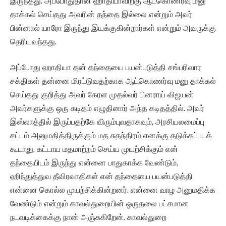
இருந்தது. அப்போதுதான் ஹாதியாவிற்கு ஆட்கொணர்வு மனு
தாக்கல் செய்தது அவரின் தந்தை இல்லை என்றும் அவர்
பின்னால் யாரோ இருந்து இயக்குகின்றார்கள் என்றும் அவருக்கு
தெரியவந்தது.
அப்போது ஹாதியா தன் தந்தையை பயன்படுத்தி சங்பரிவார
சக்திகள் தன்னை மிரட்டுவதற்காக ஆட்கொணர்வு மனு தாக்கல்
செய்தது குறித்து அவர் கேரள முதல்வர் பினராய் விஜயன்
அவர்களுக்கு ஒரு கடிதம் எழுதினார் அந்த கடிதத்தில். அவர்
இஸ்லாத்தில் இருப்பதற்கே விரும்புவதாகவும், அரசியலமைப்பு
சட்டம் அனுமதித்திருக்கும் மத சுதந்திரம் எனக்கு தடுக்கப்படக்
கூடாது, கட்டாய மதமாற்றம் செய்ய முயற்சிக்கும் என்
தந்தையிடம் இருந்து என்னை பாதுகாக்க வேண்டும்,
ஹிந்துத்துவ தீவிரவாதிகள் என் தந்தையை பயன்படுத்தி
என்னை கொல்ல முயற்சிக்கின்றனர். என்னை வாழ அனுமதிக்க
வேண்டும் என்றும் காவல்துறையின் ஒருதலை பட்சமான
நடவடிக்கைக்கு நான் அஞ்சுகிறேன். காவல்துறை