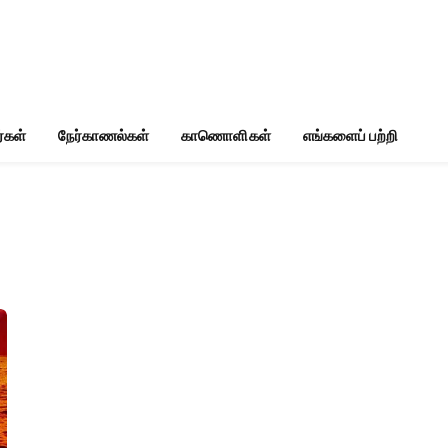
்கள்
நேர்காணல்கள்
காணொளிகள்
எங்களைப் பற்றி