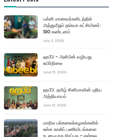
பள்ளி மாணவர்களிடத்தில்
அத்துமீறும் தவெக கட்சியினர்:
SIO கண்டனம்
July 3, 2026
ஹபீபி – அன்பின் வழியது
உயிர்நிலை
June 15, 2026
ஹபீபி: தமிழ் சினிமாவின் புதிய
அத்தியாயம்
June 12, 2026
மாநில பல்கலைக்கழகங்களில்
உள்ள காலிப் பணியிடங்களை
உடனடியாக நிரப்புக – எஸ்ஐஓ