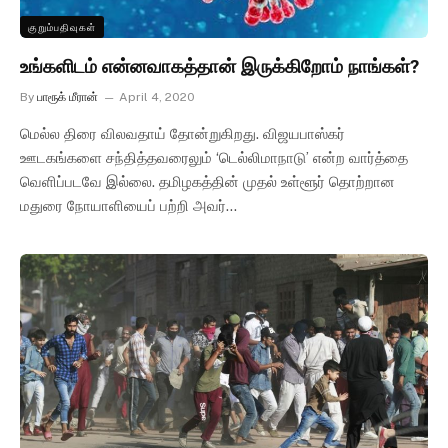
குறும்பதிவுகள்
உங்களிடம் என்னவாகத்தான் இருக்கிறோம் நாங்கள்?
By
பாரூக் மீரான்
April 4, 2020
மெல்ல திரை விலவதாய் தோன்றுகிறது. விஜயபாஸ்கர்
ஊடகங்களை சந்தித்தவரைலும் ‘டெல்லிமாநாடு’ என்ற வார்த்தை
வெளிப்படவே இல்லை. தமிழகத்தின் முதல் உள்ளூர் தொற்றான
மதுரை நோயாளியைப் பற்றி அவர்…