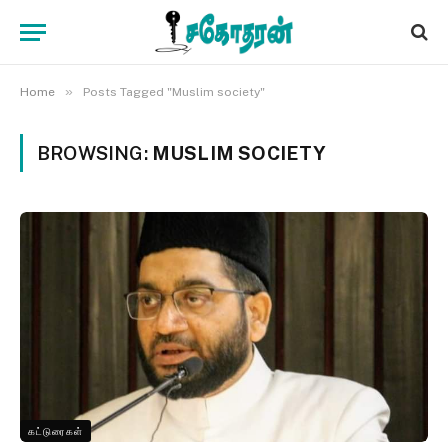
»
Home
Posts Tagged "Muslim society"
BROWSING:
MUSLIM SOCIETY
கட்டுரைகள்