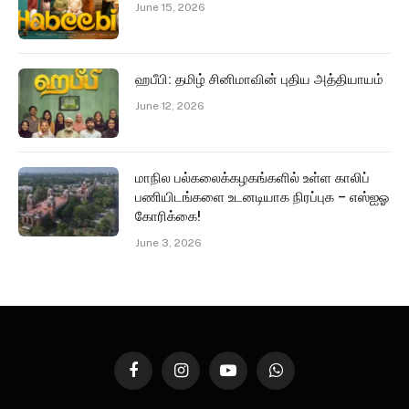
June 15, 2026
ஹபீபி: தமிழ் சினிமாவின் புதிய அத்தியாயம்
June 12, 2026
மாநில பல்கலைக்கழகங்களில் உள்ள காலிப்
பணியிடங்களை உடனடியாக நிரப்புக – எஸ்ஐஓ
கோரிக்கை!
June 3, 2026
Facebook
Instagram
YouTube
WhatsApp