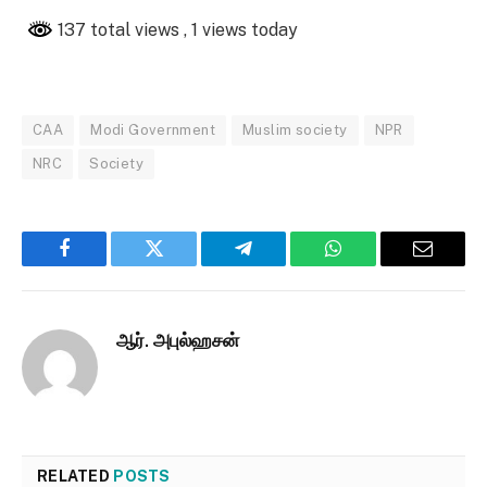
137 total views
, 1 views today
CAA
Modi Government
Muslim society
NPR
NRC
Society
Facebook
Twitter
Telegram
WhatsApp
Email
ஆர். அபுல்ஹசன்
RELATED
POSTS