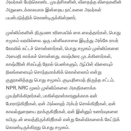
அவர்கள் மேற்கொண்ட முயற்சிகளின், விதைத்த விதைகளின்
அறுவடைக்காலமாக இன்றைய நாட்களை அவர்கள்
பயன்படுத்திக் கொண்டிருக்கின்றனர்.
முஸ்லிம்களின் திருமண உரிமையில் கை வைத்தார்கள், பொது
சமூகம் வரவில்லை. ஒரு பள்ளிவாசலை இடித்து அங்கே ராமர்
கோவில் கட்டச் சொன்னார்கள், பொது சமூகம் முஸ்லிம்களை
அமைதி காக்கச் சொன்னது. காஷ்மீரை முடக்கினார்கள்,
காஷ்மீரின் சிகப்புத் தோல் பெண்களும், ஆப்பிள் விளையும்
நிலங்களையும் சொந்தமாக்கிக் கொள்ளலாம் என்று
குதூகலித்தது பொது சமூகம். குடியுரிமைத் திருத்த சட்டம்,
NPR, NRC மூலம் முஸ்லிம்களை அகதிகளாக்க
முயற்சிக்கிறார்கள், பாகிஸ்தான்காரனுக்காக ஏன்
போராடுகிறீர்கள், ஏன் அல்லாஹ் அக்பர் சொல்கிறீர்கள், ஏன்
காவல்துறையை தாக்குகிறீர்கள், ஏன் இன்னும் உணர்வுகளை
உயிருடன் வைத்திருக்கிறீர்கள் என்று கேள்விகளைக் கேட்டுக்
கொண்டிருக்கிறது பொது சமூகம்.