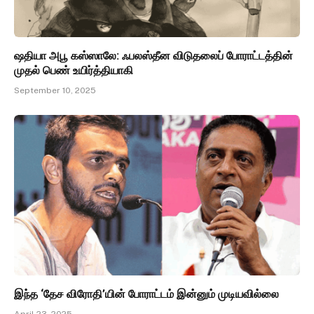
ஷதியா அபூ கஸ்ஸாலே: ஃபலஸ்தீன விடுதலைப் போராட்டத்தின்
முதல் பெண் உயிர்த்தியாகி
September 10, 2025
இந்த ‘தேச விரோதி’யின் போராட்டம் இன்னும் முடியவில்லை