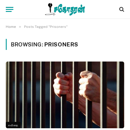
»
Home
Posts Tagged "Prisoners"
BROWSING:
PRISONERS
கவிதை