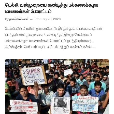
டெல்லி வன்முறையை கண்டித்து பல்கலைக்கழக
மாணவர்கள் போராட்டம்
By
நாகூர் ரிஸ்வான்
February 26, 2020
டெல்லியில் அரசின் துணையோடு இந்துத்துவ பயங்கரவாதிகள்
நடத்தும் வன்முறைகளைக் கண்டித்து இன்று சென்னைப்
பல்கலைக்கழக மாணவர்கள் போராட்டம் நடத்தியுள்ளனர்.
அம்பேத்கர்-பெரியார் படிப்பு வட்டம் மற்றும் மால்கம் எக்ஸ்…