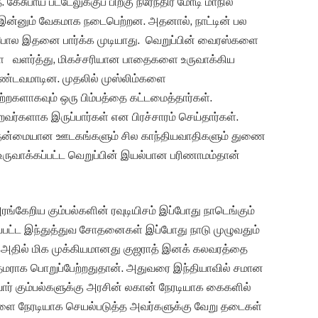
கேசுபாய் பட்டேலுக்குப் பிறகு நரேந்திர மோடி மாநில
இன்னும் வேகமாக நடைபெற்றன. அதனால், நாட்டின் பல
ோல இதனை பார்க்க முடியாது. வெறுப்பின் வைரஸ்களை
ளை வளர்த்து, மிகச்சரியான பாதைகளை உருவாக்கிய
ாண்டவமாடின. முதலில் முஸ்லிம்களை
றகளாகவும் ஒரு பிம்பத்தை கட்டமைத்தார்கள்.
ர்களாக இருப்பார்கள் என பிரச்சாரம் செய்தார்கள்.
முதன்மையான ஊடகங்களும் சில காந்தியவாதிகளும் துணை
ருவாக்கப்பட்ட வெறுப்பின் இயல்பான பரிணாமம்தான்
அரங்கேறிய கும்பல்களின் ரவுடியிசம் இப்போது நாடெங்கும்
றப்பட்ட இந்துத்துவ சோதனைகள் இப்போது நாடு முழுவதும்
. அதில் மிக முக்கியமானது குஜராத் இனக் கலவரத்தை
ிரதமராக பொறுப்பேற்றதுதான். அதுவரை இந்தியாவில் சமான
ார் கும்பல்களுக்கு அரசின் லகான் நேரடியாக கைகளில்
ை நேரடியாக செயல்படுத்த அவர்களுக்கு வேறு தடைகள்