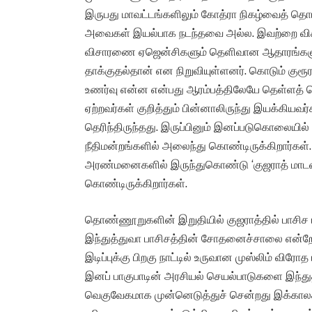
இருபது மாவட்டங்களிலும் கோத்ரா நிகழ்வைத் தொட
அவைகள் இயல்பாக நடந்தவை அல்ல. இவற்றை விசா
விசாரணை ஏஜென்சிகளும் தெளிவான ஆதாரங்களுடனு
தாக்குதல்தான் என நிறுவியுள்ளனர். கொடும் கு
உணர்வு என்ன என்பது ஆரம்பத்திலேயே தெள்ளத்
ஏற்றவர்கள் குறித்தும் பின்னாலிருந்து இயக்கியவ
தெரிந்திருந்தது. இருப்பினும் இனப்படுகொலையில் 
நீதிமன்றங்களில் அலைந்து கொண்டிருக்கிறார்கள
அரண்மனைகளில் இருந்துகொண்டு ‘குஜராத் மாடலை’ 
கொண்டிருக்கிறார்கள்.
தொண்ணூறுகளின் இறுதியில் குஜராத்தில் பாசிச 
இந்துத்துவா பாசிசத்தின் சோதனைச்சாலை என்றே பல
இடிப்புக்கு பிறகு நாட்டில் உருவான முஸ்லிம் விரோ
இனப் பாகுபாடின் அரசியல் செயல்பாடுகளை இந்துத
வெகுவேகமாக முன்னெடுத்துச் சென்றது இக்கா