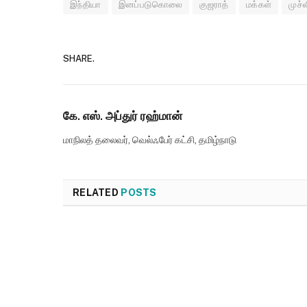
இந்தியா
இனப்படுகொலை
குஜராத்
மக்கள்
முச்ல
SHARE.
கே. எஸ். அப்துர் ரஹ்மான்
மாநிலத் தலைவர், வெல்ஃபேர் கட்சி, தமிழ்நாடு
RELATED
POSTS