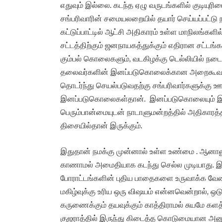
எதுவும் இல்லை. கடந்த ஏழு வருடங்களில் குடியுர
சங்பரிவாரின் சமையலறையில் தயார் செய்யப்பட்டு ந
கட்டுப்பாட்டில் ஆட்சி அதிகாரம் உள்ள மாநிலங்களி
சட்டத்திற்கும் ஜனநாயகத்துக்கும் எதிரான சட்டங
கும்பல் கொலைகளும், வடகிழக்கு டெல்லியில் ந
தலைவர்களின் இனப்படுகொலைக்கான அறைகூவல்கல
தொடர்ந்து செயல்படுவதற்கு சங்பரிவார்களுக்கு ஊ
இனப்படுகொலைகள்தான். இனப்படுகொலையும் இனப்
பெரும்பான்மையுடன் நாடாளுமன்றத்தில் அதிகாரத்தி
திசையில்தான் இருக்கும்.
இதுதான் நமக்கு முன்னால் உள்ள உண்மை . ஆனால
காணாமல் அமைதியாக கடந்து செல்ல முடியாது. இந
போராட்டங்களின் புதிய பாதைகளை உருவாக்க வேண்ட
மகிழ்வுக்கு உரிய ஒரு விஷயம் என்னவென்றால், ஒடு
கருணைக்கும் தயவுக்கும் காத்திராமல் சுயமே களத்
குஜராத்தில் இருந்து கிடைத்த கொடுமையான அனுப