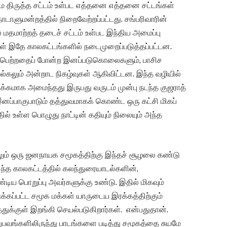
ிமை திருத்த சட்டம் உள்பட எத்தனை எத்தனை சட்டங்கள்
ாடாளுமன்றத்தில் நிறைவேற்றப்பட்டது. சங்பரிவாரின்
ல் மதமாற்றத் தடைச் சட்டம் உள்பட இந்திய அமைப்பு
்கள் இதே காலகட்டங்களில் நடைமுறைப்படுத்தப்பட்டன.
டைபெற்றதைப் போன்ற இனப்படுகொலைகளும், பாசிச
ும் அன்றாட நிகழ்வுகள் ஆகிவிட்டன. இந்த வழியில்
க்கமாக அமைந்தது இருபது வருடம் முன்பு நடந்த குஜராத்
பாகுபாடும் தத்துவமாகக் கொண்ட ஒரு கட்சி மிகப்
ல் உள்ள பொழுது நாட்டின் கதியும் நிலையும் அந்த
ும் ஒரு ஜனநாயக சமூகத்திற்கு இந்தச் சூழலை கண்டு
்த காலகட்டத்தில் கலந்துரையாடல்களின்,
ிய பொறுப்பு அவர்களுக்கு உண்டு. இதில் மிகவும்
க்கப்பட்ட சமூக மக்கள் யாருடைய இரக்கத்திற்கும்
துக்குள் இறங்கி செயல்படுகிறார்கள். என்பதுதான்.
வங்களிலிருந்து பாடங்களை படித்து சமூகத்தை சுயமே