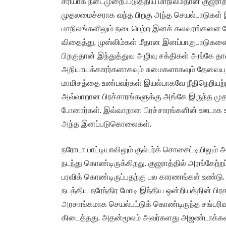
சரியாக நடைமுறைப்படுத்திய மாநிலம்தான் குஜராத். 
முதலமைச்சராக வந்த பிறகு அந்த செயல்பாடுகள் 
மாநிலங்களிலும் நடைபெற்ற இனக் கலவரங்களை ப
விதைத்து, முஸ்லிம்கள் மீதான இனப்பாகுபாடுக
பிறகுதான் இந்துத்துவ அழிவு சக்திகள் அங்கே த
அநியாயக்காரர்களாகவும் சுமைகளாகவும் தேவையற்
மாமிசத்தை உண்பவர்கள் இயல்பாகவே நீதிநெறியற்றவ
அவ்வாறான பிரச்சாரங்களுக்கு அங்கே இருந்த 
போனார்கள். இவ்வாறான பிரச்சாரங்களின் ஊடாக உ
அந்த இனப்படுகொலைகள்.
நரோடா பாட்டியாவிலும் குல்பர்க் சொசைட்டியிலும் 
நடந்து கொண்டிருக்கிறது. குஜராத்தில் அரங்கேற்
பரவிக் கொண்டிருப்பதற்கு பல காரணங்கள் உண்டு
நடத்திய நரேந்திர மோடி இந்திய ஒன்றியத்தின் ப
அரசாங்கமாக செயல்பட்டுக் கொண்டிருந்த சங்பரிவ
கிடைத்தது. அதன்மூலம் அவர்களது அஜண்டாக்கள