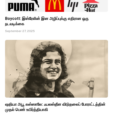
Boycott: இஸ்ரேலின் இன அழிப்புக்கு எதிரான ஒரு
நடவடிக்கை
September 27, 2025
ஷதியா அபூ கஸ்ஸாலே: ஃபலஸ்தீன விடுதலைப் போராட்டத்தின்
முதல் பெண் உயிர்த்தியாகி