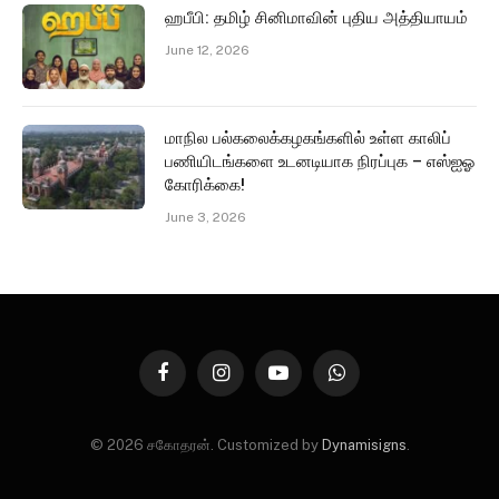
ஹபீபி: தமிழ் சினிமாவின் புதிய அத்தியாயம்
June 12, 2026
மாநில பல்கலைக்கழகங்களில் உள்ள காலிப்
பணியிடங்களை உடனடியாக நிரப்புக – எஸ்ஐஓ
கோரிக்கை!
June 3, 2026
Facebook
Instagram
YouTube
WhatsApp
© 2026 சகோதரன். Customized by
Dynamisigns
.