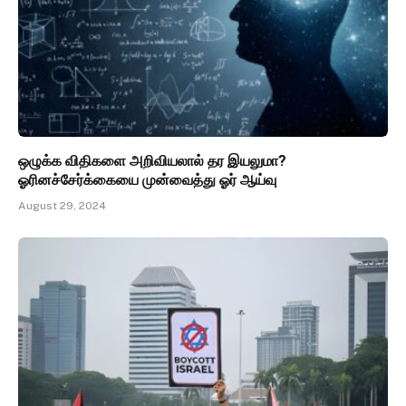
ஒழுக்க விதிகளை அறிவியலால் தர இயலுமா?
ஓரினச்சேர்க்கையை முன்வைத்து ஓர் ஆய்வு
August 29, 2024