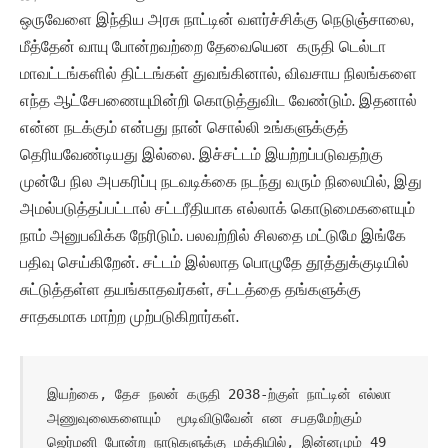
ஒருவேளை இந்திய அரசு நாட்டின் வளர்ச்சிக்கு நெடுஞ்சாலை,
மீத்தேன் வாயு போன்றவற்றை தேவையென கருதி டெல்டா
மாவட்டங்களில் திட்டங்கள் துவங்கினால், விவசாய நிலங்களை
எந்த ஆட்சேபணையுமின்றி கொடுத்துவிட வேண்டும். இதனால்
என்ன நடக்கும் என்பது நான் சொல்லி உங்களுக்குத்
தெரியவேண்டியது இல்லை. இச்சட்டம் இயற்றப்படுவதற்கு
முன்பே நில அபகரிப்பு நடவடிக்கை நடந்து வரும் நிலையில், இது
அமல்படுத்தப்பட்டால் சட்டரீதியாக எல்லாக் கொடுமைகளையும்
நாம் அனுபவிக்க நேரிடும். பலவற்றில் சிலதை மட்டுமே இங்கே
பதிவு செய்கிறேன். சட்டம் இல்லாத பொழுதே தூத்துக்குடியில்
சுட்டுத்தள்ள தயங்காதவர்கள், சட்டத்தை தங்களுக்கு
சாதகமாக மாற்ற முற்படுகிறார்கள்.
இயற்கை, தேச நலன் கருதி 2038-ற்குள் நாட்டின் எல்லா 
அணுவுலைகளையும்  மூடிவிடுவேன் என சபதமேற்கும் 
ஜெர்மனி போன்ற நாடுகளுக்கு மத்தியில், இன்னமும் 49 