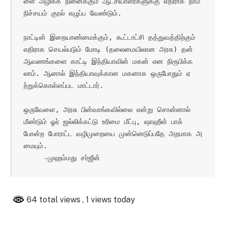
ளை அழிக்க நினைக்கும் ஆட்சியாளர்களுக்கு எதிராக நாம் 
நிச்சயம் குரல் எழுப்ப வேண்டும்.

நாட்டின் இறையாண்மைக்கும், கூட்டாட்சி தத்துவத்திற்கும் 
எதிராக செயல்படும் மோடி (தலைமையிலான அரசு) தன் 
ஆவணங்களை காட்டி இந்தியாவின் மகன் என நிரூபிக்க
லாம். ஆனால் இந்தியாவுக்கான மகனாக ஒருபோதும் ஏ
ற்றுக்கொள்ளப்பட மாட்டார்.

ஒருவேளை, அரசு பின்வாங்கவில்லை என்று சொன்னால் 
மீண்டும் ஓர் ஜல்லிக்கட்டு உரிமை மீட்பு, ஷாஹீன் பாக் 
போன்ற போராட்ட வழிமுறையை முன்னெடுப்பதே அறமாக அ
மையும்.

     -முஹம்மது சர்ஜீன்
64 total views
, 1 views today