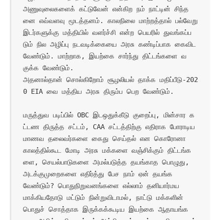
அணுவுலைகளைக் கட்டுவேன் என்கிற நம் நாட்டின் சிந்த
னை எவ்வளவு மூடத்தனம். காலநிலை மாற்றத்தால் பல்வேறு 
இடர்களுக்கு மத்தியில் வளர்ச்சி என்ற பெயரில் துவங்கப்ப
டும் நில அழிப்பு நடவடிக்கையை அரசு கண்டிப்பாக கைவிட 
வேண்டும். மாற்றாக, இயற்கை சார்ந்து திட்டங்களை வ
குக்க வேண்டும்.

அதனால்தான் சொல்கிறோம் சூழலியல் தாக்க மதிப்பீடு-202
0 EIA வை மத்திய அரசு திரும்ப பெற வேண்டும்.

மருத்துவ படிப்பில் OBC இடஒதுக்கீடு குறைப்பு, மின்சார க
ட்டண திருத்த சட்டம், CAA சட்டத்திற்கு எதிராக போராடிய 
மாணவ தலைவர்களை கைது செய்தல் என கொரோனா 
காலத்தில்கூட மோடி அரசு மக்களை வஞ்சிக்கும் திட்டங்க
ளை, செயல்பாடுகளை அமல்படுத்த தயங்காத பொழுது, 
அடக்குமுறைகளை எதிர்த்து பேச நாம் ஏன் தயங்க
வேண்டும்? பொதுநிறுவனங்களை எல்லாம் தனியார்மய
மாக்கியதோடு மட்டும் நின்றுவிடாமல், நாட்டு மக்களின் 
பொதுச் சொத்தாக இருக்கக்கூடிய இயற்கை ஆதாயங்க