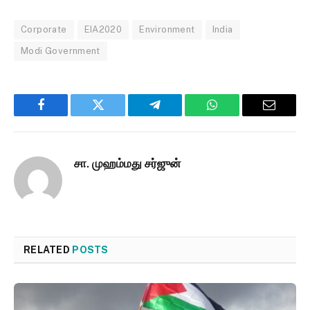
Corporate
EIA2020
Environment
India
Modi Government
Facebook
Twitter
Telegram
WhatsApp
Email
சா. முஹம்மது சர்ஜுன்
RELATED
POSTS