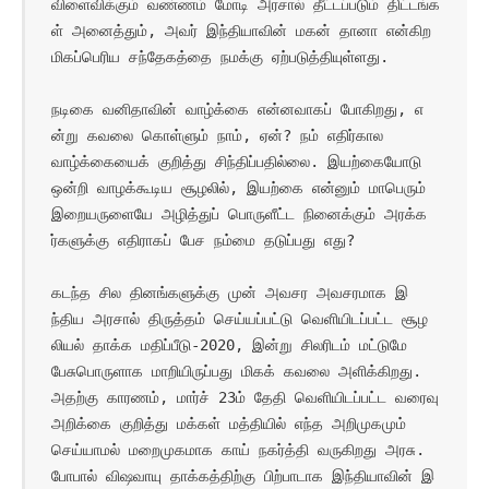
விளைவிக்கும் வண்ணம் மோடி அரசால் தீட்டப்படும் திட்டங்க
ள் அனைத்தும், அவர் இந்தியாவின் மகன் தானா என்கிற 
மிகப்பெரிய சந்தேகத்தை நமக்கு ஏற்படுத்தியுள்ளது.

நடிகை வனிதாவின் வாழ்க்கை என்னவாகப் போகிறது, எ
ன்று கவலை கொள்ளும் நாம், ஏன்? நம் எதிர்கால 
வாழ்க்கையைக் குறித்து சிந்திப்பதில்லை. இயற்கையோடு 
ஒன்றி வாழக்கூடிய சூழலில், இயற்கை என்னும் மாபெரும் 
இறையருளையே அழித்துப் பொருளீட்ட நினைக்கும் அரக்க
ர்களுக்கு எதிராகப் பேச நம்மை தடுப்பது எது?

கடந்த சில தினங்களுக்கு முன் அவசர அவசரமாக இ
ந்திய அரசால் திருத்தம் செய்யப்பட்டு வெளியிடப்பட்ட சூழ
லியல் தாக்க மதிப்பீடு-2020, இன்று சிலரிடம் மட்டுமே 
பேசுபொருளாக மாறியிருப்பது மிகக் கவலை அளிக்கிறது. 
அதற்கு காரணம், மார்ச் 23ம் தேதி வெளியிடப்பட்ட வரைவு 
அறிக்கை குறித்து மக்கள் மத்தியில் எந்த அறிமுகமும் 
செய்யாமல் மறைமுகமாக காய் நகர்த்தி வருகிறது அரசு. 
போபால் விஷவாயு தாக்கத்திற்கு பிற்பாடாக இந்தியாவின் இ