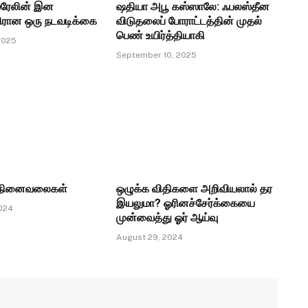
்ரேலின் இன
ஷதியா அபூ கஸ்ஸாலே: ஃபலஸ்தீன
எதிரான ஒரு நடவடிக்கை
விடுதலைப் போராட்டத்தின் முதல்
பெண் உயிர்த்தியாகி
2025
September 10, 2025
ி நினைவலைகள்
ஒழுக்க விதிகளை அறிவியலால் தர
இயலுமா? ஓரினச்சேர்க்கையை
024
முன்வைத்து ஓர் ஆய்வு
August 29, 2024