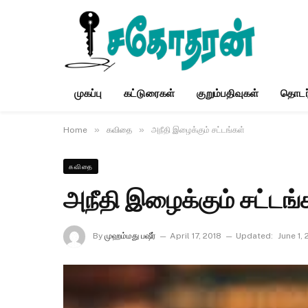
முகப்பு
கட்டுரைகள்
குறும்பதிவுகள்
தொடர
»
»
Home
கவிதை
அநீதி இழைக்கும் சட்டங்கள்
கவிதை
அநீதி இழைக்கும் சட்டங்
By
முஹம்மது பஷீர்
April 17, 2018
Updated:
June 1,