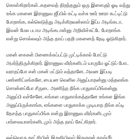
கொள்கிறார்கள்..கதவைத் திறந்ததும் ஒரு இளைஞர் ஓடி வந்து
உங்க மகனை இராணுவ ஜீப்பில் கட்டி வச்சு ஊர் ஊரா கூட்டிட்டு
போறாங்க, கல்லெடுத்து அடிக்கிறவன்லாம் இப்ப அடிங்கடா,
இவன் மேல படாம அடிங்கடான்னு அறிவிச்சுட்டே போறாங்க
என்று சொல்லவும் அந்த தாய் பதறி மகனைத் தேடி ஓடுகிறார்.
மகன் கைகள் பிணைக்கப்பட்டு முட்டிக்கால் போட்டு
அமர்ந்திருக்கிறார். இராணுவ வீரர்களிடம் யாருமே ஓட்டுப் போட
வராதப்போ என் மகன் மட்டும் வந்தானே, அவன இப்படி
பண்ணிட்டீங்களே, பையன வெளில அனுப்பாதன்னு மத்தவங்க
சொன்னப்போ சீருடை அணிந்த நீங்க பாதுகாப்பீங்கன்னு
அனுப்பி வச்சேனே, எங்கள பாதுகாக்கத்தானே உங்கள இங்க
அனுப்பிருக்காங்க, எங்களை பாதுகாக்க முடியாத நீங்க எப்டி
தேசத்த பாதுகாப்பீங்க என்று இராணுவ வீரர்களிடமும்
பார்வையாளர்களிடமும் அந்த தாய் கேட்கிறார்.
ஒவ்வொரு காட்சியின் இறுதியிலும் இதுதான் காஷ்மீர்,