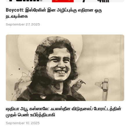
Boycott: இஸ்ரேலின் இன அழிப்புக்கு எதிரான ஒரு
நடவடிக்கை
September 27, 2025
ஷதியா அபூ கஸ்ஸாலே: ஃபலஸ்தீன விடுதலைப் போராட்டத்தின்
முதல் பெண் உயிர்த்தியாகி
September 10, 2025