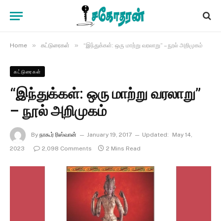
»
»
Home
கட்டுரைகள்
“இந்துக்கள்: ஒரு மாற்று வரலாறு” – நூல் அறிமுகம்
கட்டுரைகள்
“இந்துக்கள்: ஒரு மாற்று வரலாறு”
– நூல் அறிமுகம்
By
நாகூர் ரிஸ்வான்
January 19, 2017
Updated:
May 14,
2023
2,098 Comments
2 Mins Read