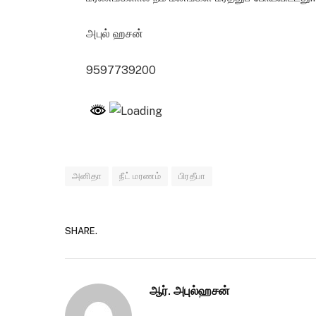
அபுல் ஹசன்
9597739200
அனிதா
நீட் மரணம்
பிரதீபா
SHARE.
ஆர். அபுல்ஹசன்