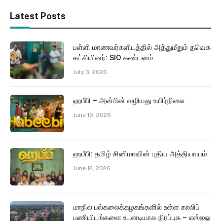
Latest Posts
பள்ளி மாணவர்களிடத்தில் அத்துமீறும் தவெக
கட்சியினர்: SIO கண்டனம்
July 3, 2026
ஹபீபி – அன்பின் வழியது உயிர்நிலை
June 15, 2026
ஹபீபி: தமிழ் சினிமாவின் புதிய அத்தியாயம்
June 12, 2026
மாநில பல்கலைக்கழகங்களில் உள்ள காலிப்
பணியிடங்களை உடனடியாக நிரப்புக – எஸ்ஐஓ