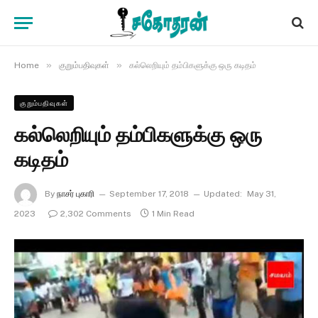
»
»
Home
குறும்பதிவுகள்
கல்லெறியும் தம்பிகளுக்கு ஒரு கடிதம்
குறும்பதிவுகள்
கல்லெறியும் தம்பிகளுக்கு ஒரு
கடிதம்
By
நாசர் புகாரி
September 17, 2018
Updated:
May 31,
2023
2,302 Comments
1 Min Read