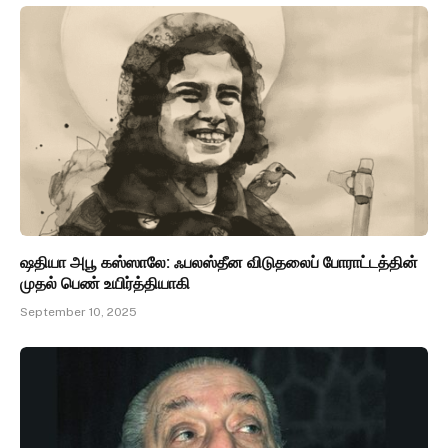
ஷதியா அபூ கஸ்ஸாலே: ஃபலஸ்தீன விடுதலைப் போராட்டத்தின்
முதல் பெண் உயிர்த்தியாகி
September 10, 2025