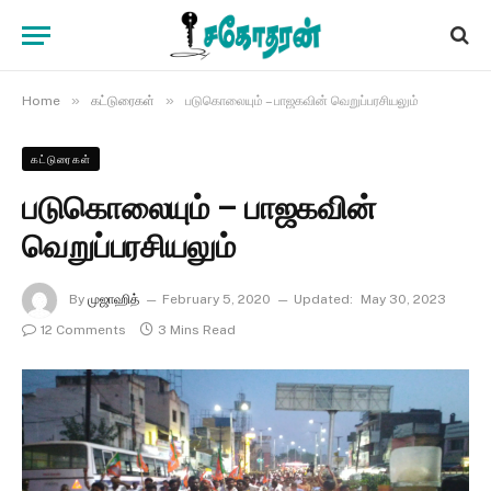
»
»
Home
கட்டுரைகள்
படுகொலையும் – பாஜகவின் வெறுப்பரசியலும்
கட்டுரைகள்
படுகொலையும் – பாஜகவின்
வெறுப்பரசியலும்
By
முஜாஹித்
February 5, 2020
Updated:
May 30, 2023
12 Comments
3 Mins Read