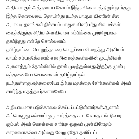
அதிகமாகும்.அத்தகைய கோபம் இந்த விவகாரத்திலும் நடந்தது.
இந்த கொலையை தொடர்ந்து நடந்த பா.ஜ.க வினரின் சில
அடாவடி தனங்கள் நிச்சயம் பா.ஜ.க வினர் மீது சில மக்கள்
வைத்திருந்த சிறிய அளவிலான நம்பிக்கை முற்றிலுமாக
தகர்ந்தது என்றே சொல்லலாம்.
தமிழ்நாட்டை பொறுத்தவரை வெறுப்பை விதைத்து அரசியல்
லாபம் சம்பாதிக்கலாம் என நினைத்தவர்களின் முயற்சிகள்
அனைத்தும் தோல்வியில் தான் முடிந்துள்ளது.இதற்கு முன்பு
எத்தனையோ கொலைகள் தமிழ்நாட்டில்
நடந்துள்ளது.எத்தனையோ இந்து மதத்தை சேர்ந்தவர்கள் அவர்
சாார்ந்த மதத்தவர்களாாலேயே
அநியாயமாக படுகொலை செய்யப்பட்டுள்ளார்கள்.ஆனால்
அப்பொழுது எல்லாம் ஒரு வார்த்தை கூட பேசாத சங்பரிவார
கும்பல் அவர் கொள்கை சார்ந்த ஒருவர் முன்விரோதம்
காரணமாகவோ அல்லது வேறு ஏதோ தனிப்பட்ட