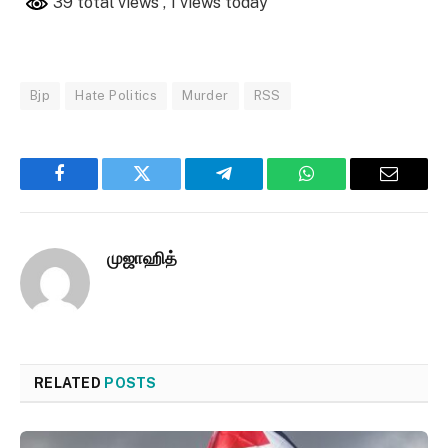
39 total views
, 1 views today
Bjp
Hate Politics
Murder
RSS
Facebook
Twitter
Telegram
WhatsApp
Email
முஜாஹித்
RELATED
POSTS