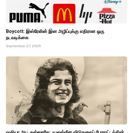
Boycott: இஸ்ரேலின் இன அழிப்புக்கு எதிரான ஒரு
நடவடிக்கை
September 27, 2025
ஷதியா அபூ கஸ்ஸாலே: ஃபலஸ்தீன விடுதலைப் போராட்டத்தின்