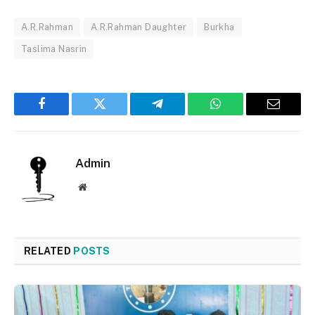
A.R.Rahman
A.R.Rahman Daughter
Burkha
Taslima Nasrin
Facebook
Twitter
Telegram
WhatsApp
Email
Admin
Website
RELATED
POSTS