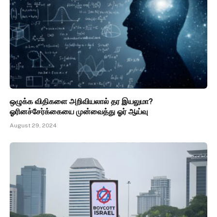
ஒழுக்க விதிகளை அறிவியலால் தர இயலுமா?
ஓரினச்சேர்க்கையை முன்வைத்து ஓர் ஆய்வு
August 29, 2024