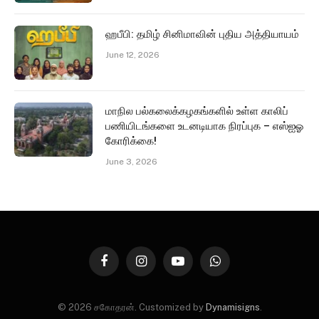
ஹபீபி: தமிழ் சினிமாவின் புதிய அத்தியாயம்
June 12, 2026
மாநில பல்கலைக்கழகங்களில் உள்ள காலிப்
பணியிடங்களை உடனடியாக நிரப்புக – எஸ்ஐஓ
கோரிக்கை!
June 3, 2026
Facebook
Instagram
YouTube
WhatsApp
© 2026 சகோதரன். Customized by
Dynamisigns
.