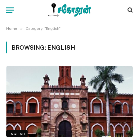
»
Home
Category: "English"
BROWSING:
ENGLISH
ENGLISH