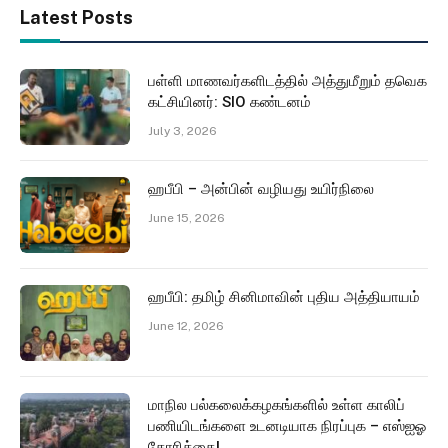
Latest Posts
பள்ளி மாணவர்களிடத்தில் அத்துமீறும் தவெக
கட்சியினர்: SIO கண்டனம்
July 3, 2026
ஹபீபி – அன்பின் வழியது உயிர்நிலை
June 15, 2026
ஹபீபி: தமிழ் சினிமாவின் புதிய அத்தியாயம்
June 12, 2026
மாநில பல்கலைக்கழகங்களில் உள்ள காலிப்
பணியிடங்களை உடனடியாக நிரப்புக – எஸ்ஐஓ
கோரிக்கை!