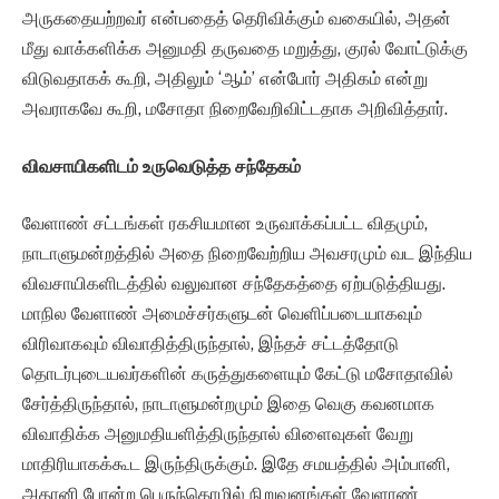
அருகதையற்றவர் என்பதைத் தெரிவிக்கும் வகையில், அதன்
மீது வாக்களிக்க அனுமதி தருவதை மறுத்து, குரல் வோட்டுக்கு
விடுவதாகக் கூறி, அதிலும் ‘ஆம்’ என்போர் அதிகம் என்று
அவராகவே கூறி, மசோதா நிறைவேறிவிட்டதாக அறிவித்தார்.
விவசாயிகளிடம் உருவெடுத்த சந்தேகம்
வேளாண் சட்டங்கள் ரகசியமான உருவாக்கப்பட்ட விதமும்,
நாடாளுமன்றத்தில் அதை நிறைவேற்றிய அவசரமும் வட இந்திய
விவசாயிகளிடத்தில் வலுவான சந்தேகத்தை ஏற்படுத்தியது.
மாநில வேளாண் அமைச்சர்களுடன் வெளிப்படையாகவும்
விரிவாகவும் விவாதித்திருந்தால், இந்தச் சட்டத்தோடு
தொடர்புடையவர்களின் கருத்துகளையும் கேட்டு மசோதாவில்
சேர்த்திருந்தால், நாடாளுமன்றமும் இதை வெகு கவனமாக
விவாதிக்க அனுமதியளித்திருந்தால் விளைவுகள் வேறு
மாதிரியாகக்கூட இருந்திருக்கும். இதே சமயத்தில் அம்பானி,
அதானி போன்ற பெருந்தொழில் நிறுவனங்கள் வேளாண்