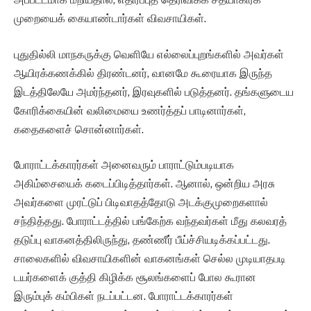
முறையைக் கையாண்டார்கள் விவசாயிகள்.
புதுதில்லி மாநகருக்கு வெளியே எல்லைப்புறங்களில் அவர்கள்
ஆயிரக்கணக்கில் திரண்டனர், வானமே கூரையாக இருந்த
இடத்திலேயே அமர்ந்தனர், இரவுகளில் படுத்தனர். தங்களுடைய
கோரிக்கையின் வலிமையை உணர்த்தப் பாடினார்கள்,
கதைகளைச் சொன்னார்கள்.
போராட்டக்காரர்கள் அனைவரும் பாராட்டும்படியாக
அகிம்சையைக் கடைப்பிடித்தார்கள். ஆனால், ஒன்றிய அரசு
அவர்களை முரட்டுப் பிடிவாதத்தோடு அடக்குமுறைகளால்
சந்தித்தது. போராட்டத்தில் பங்கேற்க வந்தவர்கள் மீது கலவரத்
தடுப்பு வாகனத்திலிருந்து, தண்ணீர் பீய்ச்சியடிக்கப்பட்டது.
சாலைகளில் விவசாயிகளின் வாகனங்கள் செல்ல முடியாதபடி
டயர்களைக் குத்தி கிழிக்க சூலங்களைப் போல கூரான
இரும்புக் கம்பிகள் நடப்பட்டன. போராட்டக்காரர்கள்