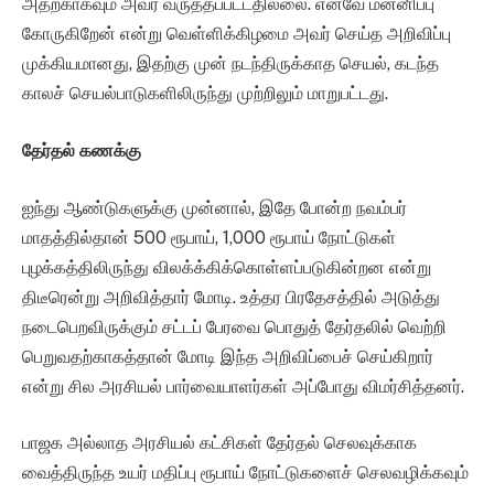
அதற்காகவும் அவர் வருத்தப்பட்டதில்லை. எனவே மன்னிப்பு
கோருகிறேன் என்று வெள்ளிக்கிழமை அவர் செய்த அறிவிப்பு
முக்கியமானது, இதற்கு முன் நடந்திருக்காத செயல், கடந்த
காலச் செயல்பாடுகளிலிருந்து முற்றிலும் மாறுபட்டது.
தேர்தல் கணக்கு
ஐந்து ஆண்டுகளுக்கு முன்னால், இதே போன்ற நவம்பர்
மாதத்தில்தான் 500 ரூபாய், 1,000 ரூபாய் நோட்டுகள்
புழக்கத்திலிருந்து விலக்க்கிக்கொள்ளப்படுகின்றன என்று
திடீரென்று அறிவித்தார் மோடி. உத்தர பிரதேசத்தில் அடுத்து
நடைபெறவிருக்கும் சட்டப் பேரவை பொதுத் தேர்தலில் வெற்றி
பெறுவதற்காகத்தான் மோடி இந்த அறிவிப்பைச் செய்கிறார்
என்று சில அரசியல் பார்வையாளர்கள் அப்போது விமர்சித்தனர்.
பாஜக அல்லாத அரசியல் கட்சிகள் தேர்தல் செலவுக்காக
வைத்திருந்த உயர் மதிப்பு ரூபாய் நோட்டுகளைச் செலவழிக்கவும்