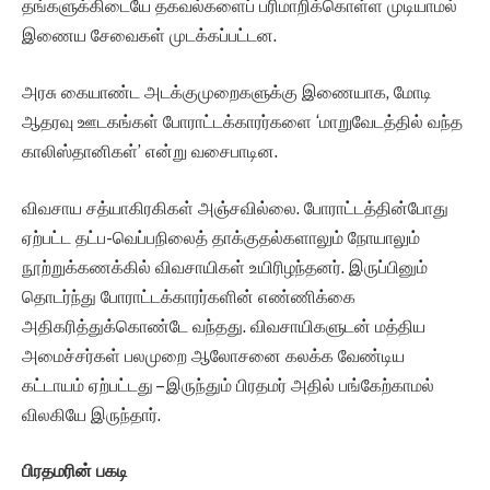
தங்களுக்கிடையே தகவல்களைப் பரிமாறிக்கொள்ள முடியாமல்
இணைய சேவைகள் முடக்கப்பட்டன.
அரசு கையாண்ட அடக்குமுறைகளுக்கு இணையாக, மோடி
ஆதரவு ஊடகங்கள் போராட்டக்காரர்களை ‘மாறுவேடத்தில் வந்த
காலிஸ்தானிகள்’ என்று வசைபாடின.
விவசாய சத்யாகிரகிகள் அஞ்சவில்லை. போராட்டத்தின்போது
ஏற்பட்ட தட்ப-வெப்பநிலைத் தாக்குதல்களாலும் நோயாலும்
நூற்றுக்கணக்கில் விவசாயிகள் உயிரிழந்தனர். இருப்பினும்
தொடர்ந்து போராட்டக்காரர்களின் எண்ணிக்கை
அதிகரித்துக்கொண்டே வந்தது. விவசாயிகளுடன் மத்திய
அமைச்சர்கள் பலமுறை ஆலோசனை கலக்க வேண்டிய
கட்டாயம் ஏற்பட்டது – இருந்தும் பிரதமர் அதில் பங்கேற்காமல்
விலகியே இருந்தார்.
பிரதமரின் பகடி