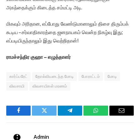
அகந்தைக்கும் கிடைத்த சம்மட்டி அடி.
மிகவும் அரிதான, எப்போது வேண்டுமானாலும் திசை திரும்பக்
கூடிய – சர்வாதிகாரத்தை ஜனநாயகம் வென்ற நிகழ்வு இது;
எப்படியிருந்தாலும் இது வெற்றிதான்!
ராமச்சந்திர குஹா – எழுத்தாளர்
கார்ப்பரேட்
தோல்வியடைந்த மோடி
போராட்டம்
மோடி
விவசாயி
விவசாயிகள் மரணம்
Facebook
Twitter
Telegram
WhatsApp
Email
Admin