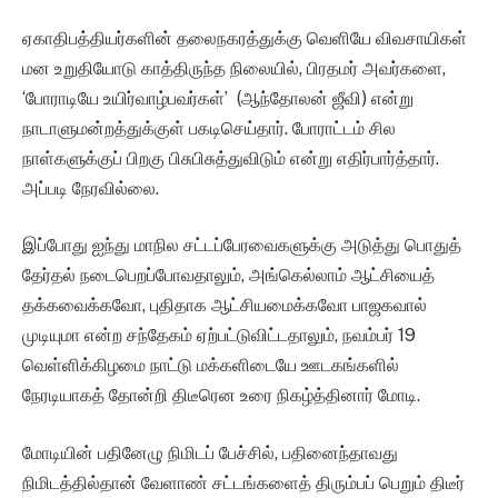
ஏகாதிபத்தியர்களின் தலைநகரத்துக்கு வெளியே விவசாயிகள்
மன உறுதியோடு காத்திருந்த நிலையில், பிரதமர் அவர்களை,
‘போராடியே உயிர்வாழ்பவர்கள்’ (ஆந்தோலன் ஜீவி) என்று
நாடாளுமன்றத்துக்குள் பகடிசெய்தார். போராட்டம் சில
நாள்களுக்குப் பிறகு பிசுபிசுத்துவிடும் என்று எதிர்பார்த்தார்.
அப்படி நேரவில்லை.
இப்போது ஐந்து மாநில சட்டப்பேரவைகளுக்கு அடுத்து பொதுத்
தேர்தல் நடைபெறப்போவதாலும், அங்கெல்லாம் ஆட்சியைத்
தக்கவைக்கவோ, புதிதாக ஆட்சியமைக்கவோ பாஜகவால்
முடியுமா என்ற சந்தேகம் ஏற்பட்டுவிட்டதாலும், நவம்பர் 19
வெள்ளிக்கிழமை நாட்டு மக்களிடையே ஊடகங்களில்
நேரடியாகத் தோன்றி திடீரென உரை நிகழ்த்தினார் மோடி.
மோடியின் பதினேழு நிமிடப் பேச்சில், பதினைந்தாவது
நிமிடத்தில்தான் வேளாண் சட்டங்களைத் திரும்பப் பெறும் திடீர்