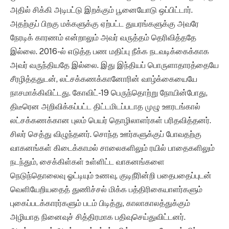
அதில் சிக்கி அடிபட்டு இறக்கும் பூனையோடு ஒப்பிட்டார்.
அதற்குப் பிறகு மக்களுக்கு ஏற்பட்ட துயரங்களுக்கு அவரே
நேரடிக் காரணம் என்றாலும் அவர் வருத்தம் தெரிவித்ததே
இல்லை. 2016-ல் எடுத்த பண மதிப்பு நீக்க நடவடிக்கைக்காக
அவர் வருந்தியதே இல்லை. இது இந்தியப் பொருளாதாரத்தையே
சீரழித்ததுடன், லட்சக்கணக்கானோரின் வாழ்க்கையையே
நாசமாக்கிவிட்டது. கோவிட்-19 பெருந்தொற்று நோயின்போது,
திடீரென அறிவிக்கப்பட்ட திட்டமிடப்படாத முழு ஊரடங்கால்
லட்சக்கணக்கான புலம் பெயர் தொழிலாளர்கள் பரிதவித்தனர்.
சிலர் செத்து விழுந்தனர். சொந்த ஊர்களுக்குப் போவதற்கு
வாகனங்கள் கிடைக்காமல் சாலைகளிலும் ரயில் பாதைகளிலும்
நடந்தும், சைக்கிள்கள் உள்ளிட்ட வாகனங்களை
நெடுந்தொலைவு ஓட்டியும் உணவு, குடிநீரின்றி பதைபதைப்புடன்
வெளியேறியதைத் துணிச்சல் மிக்க பத்திரிகையாளர்களும்
புகைப்படக்காரர்களும் படம் பிடித்து, காலாகாலத்துக்கும்
அழியாத நினைவுச் சித்திரமாக பதிவுசெய்துவிட்டனர்.