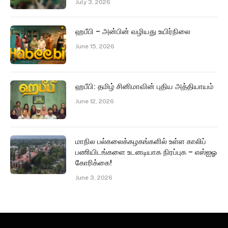
July 3, 2026
ஹபீபி – அன்பின் வழியது உயிர்நிலை
June 15, 2026
ஹபீபி: தமிழ் சினிமாவின் புதிய அத்தியாயம்
June 12, 2026
மாநில பல்கலைக்கழகங்களில் உள்ள காலிப்
பணியிடங்களை உடனடியாக நிரப்புக – எஸ்ஐஓ
கோரிக்கை!
June 3, 2026