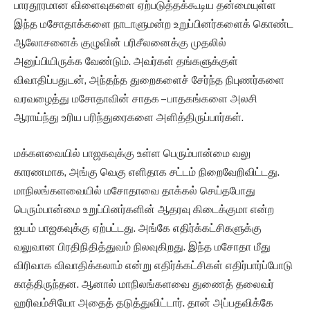
பாரதூரமான விளைவுகளை ஏற்படுத்தக்கூடிய தன்மையுள்ள
இந்த மசோதாக்களை நாடாளுமன்ற உறுப்பினர்களைக் கொண்ட
ஆலோசனைக் குழுவின் பரிசீலனைக்கு முதலில்
அனுப்பியிருக்க வேண்டும். அவர்கள் தங்களுக்குள்
விவாதிப்பதுடன், அந்தந்த துறைகளைச் சேர்ந்த நிபுணர்களை
வரவழைத்து மசோதாவின் சாதக – பாதகங்களை அலசி
ஆராய்ந்து உரிய பரிந்துரைகளை அளித்திருப்பார்கள்.
மக்களவையில் பாஜகவுக்கு உள்ள பெரும்பான்மை வலு
காரணமாக, அங்கு வெகு எளிதாக சட்டம் நிறைவேறிவிட்டது.
மாநிலங்களவையில் மசோதாவை தாக்கல் செய்தபோது
பெரும்பான்மை உறுப்பினர்களின் ஆதரவு கிடைக்குமா என்ற
ஐயம் பாஜகவுக்கு ஏற்பட்டது. அங்கே எதிர்க்கட்சிகளுக்கு
வலுவான பிரதிநிதித்துவம் நிலவுகிறது. இந்த மசோதா மீது
விரிவாக விவாதிக்கலாம் என்று எதிர்க்கட்சிகள் எதிர்பார்ப்போடு
காத்திருந்தன. ஆனால் மாநிலங்களவை துணைத் தலைவர்
ஹரிவம்சியோ அதைத் தடுத்துவிட்டார். தான் அப்பதவிக்கே