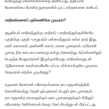
மேலிருந்து கொள்கைகளைத் திணிப்பது, குறிப்பாக
வேளாண்மை போன்ற துறைகளில் முட்டாள்தனமான காரியம்.
மாநிலங்களைப் புறக்கணிக்க முடியுமா?
சூழலியல் மாநிலத்துக்கு மாநிலம் – மாநிலத்துக்குள்ளேயே
பகுதிக்கு பகுதி – மாறுபடும் பன்மைத்துவம் உள்ள நாடு இது.
மண் வகைகள், தண்ணீர் வளம், பாசன முறைகள், பயிர்வாரி
முறை, நில உடைமை வரலாறு என்று அனைத்து அம்சங்களிலும்
பெருத்த வேறுபாடுகள் இருக்கும்போது, மாநிலங்களுடன்
ஆலோசனை கலக்காமலேயே எப்படி சர்ச்சைக்குரிய முடிவை
பிரதமரால் எடுக்க முடிகிறது?
உருவான வேளாண் மசோதாக்களை நாடாளுமன்றத்தில்
கொண்டுவந்து அதன் ஒப்புதலைப் பெறும் நடைமுறையும்,
நாடாளுமன்ற மரபுகளுக்கும் நடைமுறைகளுக்கும் சிறிதும்
மரியாதை அளிக்காமல் வெகு அலட்சியத்துடன் மீறப்பட்டது.