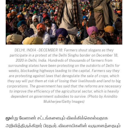
DELHI, INDIA - DECEMBER 18: Farmers shout slogans as they
participate in a protest at the Delhi Singhu border on December 18,
2020 in Delhi, India. Hundreds of thousands of farmers from
surrounding states have been protesting on the outskirts of Delhi for
weeks, blockading highways leading to the capital. Farmers say they
are protesting against laws that deregulate the sale of crops, which
they say will put them at risk of losing their livelihoods and land to big
corporations. The government has said that the reforms are necessary
to improve the efficiency of the agricultural sector, which is heavily
dependent on government subsidies to survive. (Photo by Anindito
Mukherjee/Getty Images)
மூ
ன்று வேளாண் சட்டங்களையும் விலக்கிக்கொள்வதாக
அறிவித்திருக்கிறார் பிரதமர். விவசாயிகளின் வருமானத்தையும்