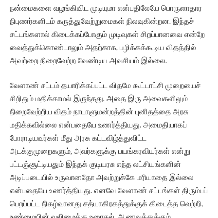
நன்மைகளை வழங்கிவிட முடியுமா என்பதிலேயே பொருளாதார
நிபுணர்களிடம் கருத்துவேற்றுமைகள் நிலவுகின்றன. இந்தச்
சட்டங்களால் கிடைக்கப்போகும் முடிவுகள் சிறப்பானவை என்றே
வைத்துக்கொண்டாலும் அதற்காக, பழிக்கக்கூடிய விதத்தில்
அவற்றை நிறைவேற்ற வேண்டிய அவசியம் இல்லை.
வேளாண் சட்டம் தயாரிக்கப்பட்ட விதமே கூட்டாட்சி முறையைச்
சிறிதும் மதிக்காமல் இருந்தது. அதை இரு அவைகளிலும்
நிறைவேற்றிய விதம் நாடாளுமன்றத்தின் புனிதத்தை அரசு
மதிக்கவில்லை என்பதையே உணர்த்தியது. அமைதியாகப்
போராடியவர்கள் மீது அரசு கட்டவிழ்த்துவிட்ட
அடக்குமுறைகளும், அவர்களுக்கு பயங்கரவியர்கள் என்று
பட்டஞ்சூட்டியதும் இந்தக் குடியரசு எந்த லட்சியங்களின்
அடிப்படையில் உருவானதோ அவற்றுக்கே மரியாதை இல்லை
என்பதையே உணர்த்தியது. எனவே வேளாண் சட்டங்கள் திரும்பப்
பெறப்பட்ட நிகழ்வானது சத்யாகிரகத்துக்குக் கிடைத்த வெற்றி,
உண்மையின் வலிமைக்கு உரைகல், ஆணவத்துக்கும்