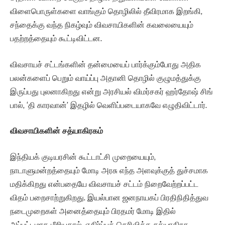
விளைபொருள்களை வாங்கும் தொழிலில் தீவிரமாக இறங்கி,
சந்தைக்கு வந்த நிகழ்வும் விவசாயிகளின் கவலையையும்
பதற்றத்தையும் கூட்டிவிட்டன.
விவசாயச் சட்டங்களின் தன்மையைப் பார்க்கும்போது அதிக
பலன்களைப் பெறும் வாய்ப்பு அதானி தொழில் குழுமத்துக்கு
இருப்பது புலனாகிறது என்று அரசியல் விமர்சகர் ஹர்தோஷ் சிங்
பால், ‘தி காரவான்’ இதழில் வெளிப்படையாகவே எழுதிவிட்டார்.
விவசாயிகளின் சத்யாகிரகம்
இந்தியக் குடியரசின் கூட்டாட்சி முறையையும்,
நாடாளுமன்றத்தையும் மோடி அரசு எந்த அளவுக்குத் துச்சமாக
மதிக்கிறது என்பதையே விவசாயச் சட்டம் நிறைவேற்றப்பட்ட
விதம் பறைசாற்றுகிறது. இயல்பான ஜனநாயகப் பிரதிநிதித்துவ
நடைமுறைகள் அனைத்தையும் பிரதமர் மோடி இதில்
அப்பட்டமாக மீறியதால், எதிர்ப்புத் தெரிவிக்க சத்யாகிரக