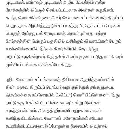
முடியாமல், மாற்றவும் முடியாமல் அழிய வேண்டும் என்ற
நோக்கத்தில் அப்படிச் செய்யப்பட்டதாக அவர்கள் கருதினர்.
கடந்த வெள்ளிக்கிழமை அவர் வேளாண் சட்டங்களைத் திரும்பப்
பெறுவதாக அறிவித்தது நிச்சயம் உத்தர பிரதேச சட்டப் பேரவை
பொதுத் தேர்தலுடன் நேரடியாகத் தொடர்புள்ளது. உத்தர
பிரதேசத்தின் மேற்குப் பகுதியில் வசிக்கும் விவசாயிகள் பெரும்
எண்ணிக்கையில் இந்தக் கிளர்ச்சியில் தொடர்ந்து
ஈடுபட்டுவருகின்றனர். தேர்தலில் அவர்களுடைய ஆதரவு மிகவும்
முக்கியப் பங்கை வகிக்கப்போகிறது.
புதிய வேளாண் சட்டங்களைத் தீவிரமாக ஆதரித்தவர்களில்
சிலர், அவை திரும்பப் பெறப்படுவது குறித்துத் தங்களுடைய
ஆதங்கத்தை சுட்டுரையில் (ட்விட்டர்) வெளியிட்டுள்ளனர். ‘இது
நாட்டுக்கு மிகப் பெரிய பின்னடைவு’ என்று அவர்கள்
வருந்தியுள்ளனர். அதைத் தீர்மானிப்பதற்கான காலம்
கனிந்துவிடவில்லை. வேளாண் மசோதாக்கள் சரியாக
தயாரிக்கப்பட்டனவா, இப்போதுள்ள நிலையில் அவற்றால்