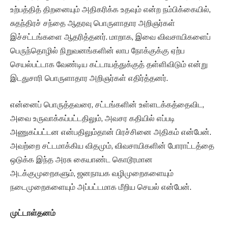
உற்பத்தித் திறனையும் அதிகரிக்க உதவும் என்ற நம்பிக்கையில்,
சுதந்திரச் சந்தை ஆதரவு பொருளாதார அறிஞர்கள்
இச்சட்டங்களை ஆதரித்தனர். மாறாக, இவை விவசாயிகளைப்
பெருந்தொழில் நிறுவனங்களின் லாப நோக்குக்கு ஏற்ப
செயல்பட்டாக வேண்டிய கட்டாயத்துக்குத் தள்ளிவிடும் என்று
இடதுசாரி பொருளாதார அறிஞர்கள் எதிர்த்தனர்.
என்னைப் பொருத்தவரை, சட்டங்களின் உள்ளடக்கத்தைவிட,
அவை உருவாக்கப்பட்டதிலும், அவசர கதியில் எப்படி
அணுகப்பட்டன என்பதிலும்தான் பிரச்சினை அதிகம் என்பேன்.
அவற்றை சட்டமாக்கிய விதமும், விவசாயிகளின் போராட்டத்தை
ஒடுக்க இந்த அரசு கையாண்ட கொடூரமான
அடக்குமுறைகளும், ஜனநாயக வழிமுறைகளையும்
நடைமுறைகளையும் அப்பட்டமாக மீறிய செயல் என்பேன்.
முட்டாள்தனம்