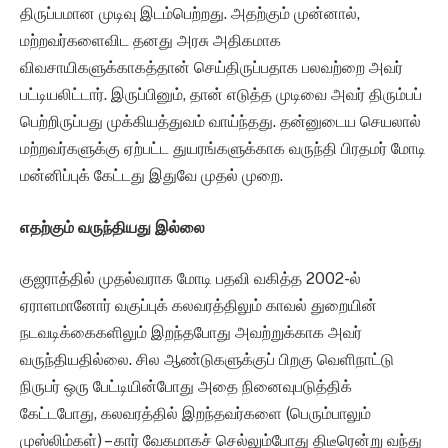
திருப்பமான முடிவு இடம்பெற்றது. அதற்கும் முன்னால்,
மற்றவர்களைவிட தனது அரசு அதிகமாக
விவசாயிகளுக்காகத்தான் செய்திருப்பதாக பலவற்றை அவர்
பட்டியலிட்டார். இருப்பினும், தான் எடுத்த முடிவை அவர் திரும்பப்
பெற்றிருப்பது முக்கியத்துவம் வாய்ந்தது. தன்னுடைய செயலால்
மற்றவர்களுக்கு ஏற்பட்ட துயரங்களுக்காக வருந்தி பிரதமர் மோடி
மன்னிப்புக் கேட்டது இதுவே முதல் முறை.
எதற்கும் வருந்தியது இல்லை
குஜராத்தில் முதல்வராக மோடி பதவி வகித்த 2002-ல்
ஏராளமானோர் வகுப்புக் கலவரத்திலும் காவல் துறையின்
நடவடிக்கைகளிலும் இறந்தபோது அவற்றுக்காக அவர்
வருந்தியதில்லை. சில ஆண்டுகளுக்குப் பிறகு வெளிநாட்டு
நிருபர் ஒரு பேட்டியின்போது அதை நினைவுபடுத்திக்
கேட்டபோது, கலவரத்தில் இறந்தவர்களை (பெரும்பாலும்
முஸ்லிம்கள்) – கார் வேகமாகச் செல்லும்போது திடீரென்று வந்து