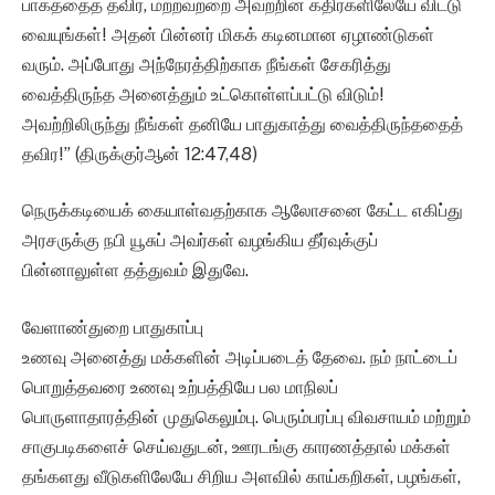
பாகத்தைத் தவிர, மற்றவற்றை அவற்றின் கதிர்களிலேயே விட்டு
வையுங்கள்! அதன் பின்னர் மிகக் கடினமான ஏழாண்டுகள்
வரும். அப்போது அந்நேரத்திற்காக நீங்கள் சேகரித்து
வைத்திருந்த அனைத்தும் உட்கொள்ளப்பட்டு விடும்!
அவற்றிலிருந்து நீங்கள் தனியே பாதுகாத்து வைத்திருந்ததைத்
தவிர!” (திருக்குர்ஆன் 12:47,48)
நெருக்கடியைக் கையாள்வதற்காக ஆலோசனை கேட்ட எகிப்து
அரசருக்கு நபி யூசுப் அவர்கள் வழங்கிய தீர்வுக்குப்
பின்னாலுள்ள தத்துவம் இதுவே.
வேளாண்துறை பாதுகாப்பு
உணவு அனைத்து மக்களின் அடிப்படைத் தேவை. நம் நாட்டைப்
பொறுத்தவரை உணவு உற்பத்தியே பல மாநிலப்
பொருளாதாரத்தின் முதுகெலும்பு. பெரும்பரப்பு விவசாயம் மற்றும்
சாகுபடிகளைச் செய்வதுடன், ஊரடங்கு காரணத்தால் மக்கள்
தங்களது வீடுகளிலேயே சிறிய அளவில் காய்கறிகள், பழங்கள்,