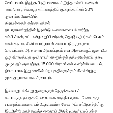
செய்யலாம். இதற்கு பிரதிபலனாக அடுத்த கல்வியாண்டில்
பள்ளிகள் தங்களது கட்டணத்தில் குறைந்தபட்சம் 30%
குறைக்க வேண்டும்.
கிராமத்தைத் தத்தெடுத்தல்
நாடாளுமன்றத்தின் இரண்டு அவைகளையும் சார்ந்த
எம்.பி.க்கள், சட்டமன்ற உறுப்பினர்கள், தொழிலதிபர்கள், பெரும்
வணிகர்கள், சினிமா மற்றும் விளையாட்டுத் துறைசார்
பிரபலங்கள், அரசு சாரா அமைப்புகள் என அனைவரும் முறையே
ஒரு கிராமத்தை மூன்றாண்டுகளுக்குத் தத்தெடுத்தால், நாடு
முழுவதும் குறைந்தது 15,000 கிராமங்கள் வளர்ச்சியடையும்,
நிச்சயமாக இது உலகின் பிற பகுதிகளுக்கும் மிகச்சிறந்த
முன்னுதாரணமாக அமையும்.
இவ்வாறு பல்வேறு துறைகளும் நெருக்கடியைக்
கையாளுவதற்குத் தேவையான, சாத்தியமுள்ள அனைத்து
நடவடிக்கைகளையும் மேற்கொள்ள வேண்டும். சந்தேகத்திற்கு
இடமின்றி மருத்துவத்துறைதான் இதில் முதன்மைப் பங்கு