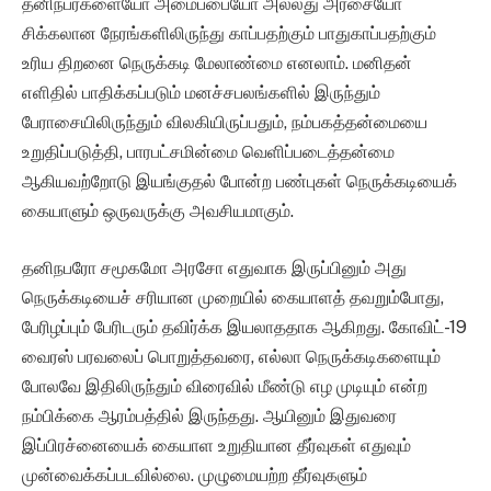
தனிநபர்களையோ அமைப்பையோ அல்லது அரசையோ
சிக்கலான நேரங்களிலிருந்து காப்பதற்கும் பாதுகாப்பதற்கும்
உரிய திறனை நெருக்கடி மேலாண்மை எனலாம். மனிதன்
எளிதில் பாதிக்கப்படும் மனச்சபலங்களில் இருந்தும்
பேராசையிலிருந்தும் விலகியிருப்பதும், நம்பகத்தன்மையை
உறுதிப்படுத்தி, பாரபட்சமின்மை வெளிப்படைத்தன்மை
ஆகியவற்றோடு இயங்குதல் போன்ற பண்புகள் நெருக்கடியைக்
கையாளும் ஒருவருக்கு அவசியமாகும்.
தனிநபரோ சமூகமோ அரசோ எதுவாக இருப்பினும் அது
நெருக்கடியைச் சரியான முறையில் கையாளத் தவறும்போது,
பேரிழப்பும் பேரிடரும் தவிர்க்க இயலாததாக ஆகிறது. கோவிட்-19
வைரஸ் பரவலைப் பொறுத்தவரை, எல்லா நெருக்கடிகளையும்
போலவே இதிலிருந்தும் விரைவில் மீண்டு எழ முடியும் என்ற
நம்பிக்கை ஆரம்பத்தில் இருந்தது. ஆயினும் இதுவரை
இப்பிரச்னையைக் கையாள உறுதியான தீர்வுகள் எதுவும்
முன்வைக்கப்படவில்லை. முழுமையற்ற தீர்வுகளும்