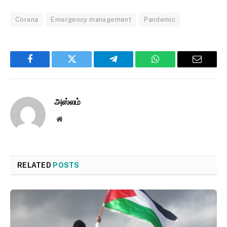
Corana
Emergency management
Pandemic
Facebook
Twitter
Telegram
WhatsApp
Email
அஸ்லம்
Website
RELATED
POSTS