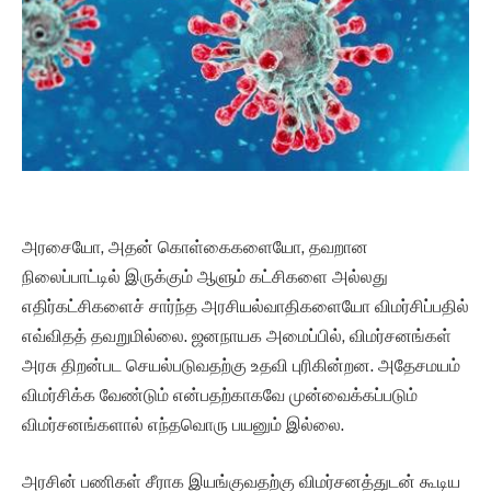
அரசையோ, அதன் கொள்கைகளையோ, தவறான
நிலைப்பாட்டில் இருக்கும் ஆளும் கட்சிகளை அல்லது
எதிர்கட்சிகளைச் சார்ந்த அரசியல்வாதிகளையோ விமர்சிப்பதில்
எவ்விதத் தவறுமில்லை. ஜனநாயக அமைப்பில், விமர்சனங்கள்
அரசு திறன்பட செயல்படுவதற்கு உதவி புரிகின்றன. அதேசமயம்
விமர்சிக்க வேண்டும் என்பதற்காகவே முன்வைக்கப்படும்
விமர்சனங்களால் எந்தவொரு பயனும் இல்லை.
அரசின் பணிகள் சீராக இயங்குவதற்கு விமர்சனத்துடன் கூடிய