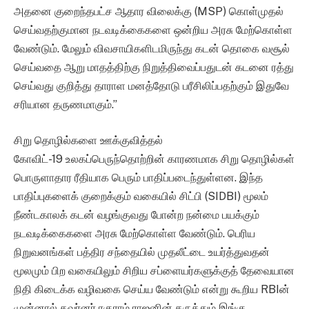
அதனை குறைந்தபட்ச ஆதார விலைக்கு (MSP) கொள்முதல்
செய்வதற்குமான நடவடிக்கைகளை ஒன்றிய அரசு மேற்கொள்ள
வேண்டும். மேலும் விவசாயிகளிடமிருந்து கடன் தொகை வசூல்
செய்வதை ஆறு மாதத்திற்கு நிறுத்திவைப்பதுடன் கடனை ரத்து
செய்வது குறித்து தாராள மனத்தோடு பரீசிலிப்பதற்கும் இதுவே
சரியான தருணமாகும்.”
சிறு தொழில்களை ஊக்குவித்தல்
கோவிட்-19 உலகப்பெருந்தொற்றின் காரணமாக சிறு தொழில்கள்
பொருளாதார ரீதியாக பெரும் பாதிப்படைந்துள்ளன. இந்த
பாதிப்புகளைக் குறைக்கும் வகையில் சிட்பி (SIDBI) மூலம்
நீண்டகாலக் கடன் வழங்குவது போன்ற நன்மை பயக்கும்
நடவடிக்கைகளை அரசு மேற்கொள்ள வேண்டும். பெரிய
நிறுவனங்கள் பத்திர சந்தையில் முதலீட்டை உயர்த்துவதன்
மூலமும் பிற வகையிலும் சிறிய சப்ளையர்களுக்குத் தேவையான
நிதி கிடைக்க வழிவகை செய்ய வேண்டும் என்று கூறிய RBIன்
முன்னால் கவர்னர் ரகுராம் ராஜனின் கருத்தும் இங்கு