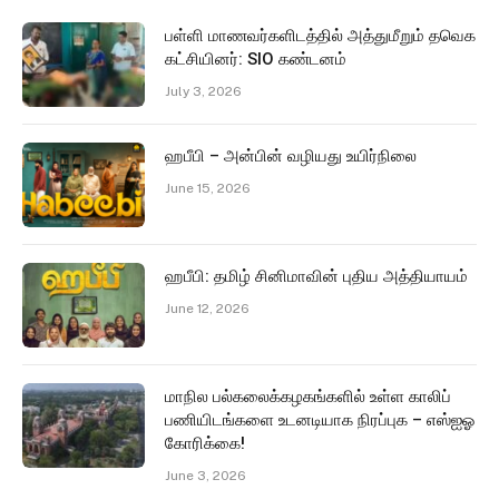
பள்ளி மாணவர்களிடத்தில் அத்துமீறும் தவெக
கட்சியினர்: SIO கண்டனம்
July 3, 2026
ஹபீபி – அன்பின் வழியது உயிர்நிலை
June 15, 2026
ஹபீபி: தமிழ் சினிமாவின் புதிய அத்தியாயம்
June 12, 2026
மாநில பல்கலைக்கழகங்களில் உள்ள காலிப்
பணியிடங்களை உடனடியாக நிரப்புக – எஸ்ஐஓ
கோரிக்கை!
June 3, 2026