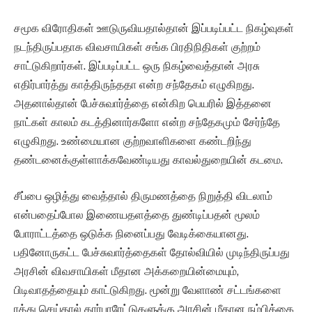
சமூக விரோதிகள் ஊடுருவியதால்தான் இப்படிப்பட்ட நிகழ்வுகள்
நடந்திருப்பதாக விவசாயிகள் சங்க பிரதிநிதிகள் குற்றம்
சாட்டுகிறார்கள். இப்படிப்பட்ட ஒரு நிகழ்வைத்தான் அரசு
எதிர்பார்த்து காத்திருந்ததா என்ற சந்தேகம் எழுகிறது.
அதனால்தான் பேச்சுவார்த்தை என்கிற பெயரில் இத்தனை
நாட்கள் காலம் கடத்தினார்களோ என்ற சந்தேகமும் சேர்ந்தே
எழுகிறது. உண்மையான குற்றவாளிகளை கண்டறிந்து
தண்டனைக்குள்ளாக்கவேண்டியது காவல்துறையின் கடமை.
சீப்பை ஒழித்து வைத்தால் திருமணத்தை நிறுத்தி விடலாம்
என்பதைப்போல இணையதளத்தை துண்டிப்பதன் மூலம்
போராட்டத்தை ஒடுக்க நினைப்பது வேடிக்கையானது.
பதினோருகட்ட பேச்சுவார்த்தைகள் தோல்வியில் முடிந்திருப்பது
அரசின் விவசாயிகள் மீதான அக்கறையின்மையும்,
பிடிவாதத்தையும் காட்டுகிறது. மூன்று வேளாண் சட்டங்களை
ரத்து செய்தால் கார்பாரேட்டுகளுக்கு அரசின் மீதான நம்பிக்கை