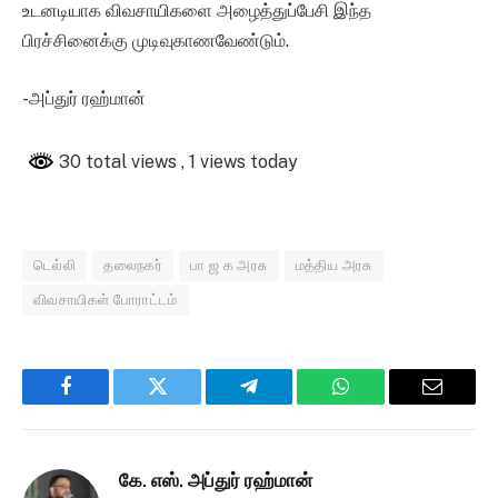
உடனடியாக விவசாயிகளை அழைத்துப்பேசி இந்த
பிரச்சினைக்கு முடிவுகாணவேண்டும்.
-அப்துர் ரஹ்மான்
30 total views
, 1 views today
டெல்லி
தலைநகர்
பா ஜ க அரசு
மத்திய அரசு
விவசாயிகள் போராட்டம்
Facebook
Twitter
Telegram
WhatsApp
Email
கே. எஸ். அப்துர் ரஹ்மான்