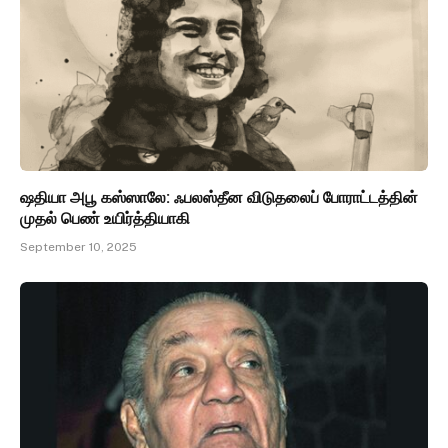
ஷதியா அபூ கஸ்ஸாலே: ஃபலஸ்தீன விடுதலைப் போராட்டத்தின்
முதல் பெண் உயிர்த்தியாகி
September 10, 2025