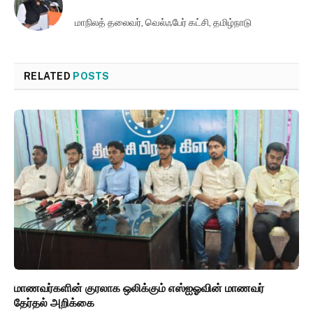
மாநிலத் தலைவர், வெல்ஃபேர் கட்சி, தமிழ்நாடு
RELATED
POSTS
மாணவர்களின் குரலாக ஒலிக்கும் எஸ்ஐஓவின் மாணவர்
தேர்தல் அறிக்கை