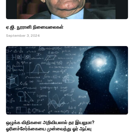
ஏ.ஜி. நூரானி நினைவலைகள்
September 3, 2024
ஒழுக்க விதிகளை அறிவியலால் தர இயலுமா?
ஓரினச்சேர்க்கையை முன்வைத்து ஓர் ஆய்வு