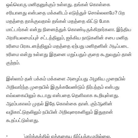
ஒவ்வொரு மனிதனுக்கும் உள்ளது. தங்கள் கொள்கை
சரியானது என்பதை மக்களிடம் எடுத்துச் சொல்லலாமே? பிற
மதத்தை தாக்குவதால் தங்கள் மதத்தை விட்டு போக
மாட்டார்கள் என்று நினைத்துக் கொண்டிருக்கிறார்களா. இந்திய
அரசியலமைப்புச் சட்டத்திலும், ஐக்கிய நாடுகளின் சபை மனித
உரிமை பிரகடனத்திலும் மதத்தை ஏற்பது மனிதனின் அடிப்படை
உரிமை என்று உள்ளது இதனை மறுப்பதும் குறை கூறுவதும் தான்
குற்றம்.
இஸ்லாம் தன் பக்கம் மக்களை அழைப்பது அழகிய முறையில்
அறிவார்ந்த முறையில் இருக்கவேண்டும் நிர்பந்தம் என்பது
எவ்வகையிலும் கூடாது என்பதை தெளிவாக கூறியுள்ளது.
ஆரம்பகாலம் முதல் இதே கொள்கை தான். குர்ஆனின்
வழிகாட்டுதலிலும் நபியின் அறிவுரைகளிலும் இதுதான்
கூறப்பட்டுள்ளது.
• ‘மார்க்கத்தில் எத்தகைய நிர்ப்பந்தமுமில்லை.