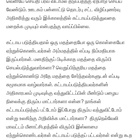
வெளியே செய்தி பரவ விடாமல் தடுப்பதற்கு ஏற்பாடு செய்ய
வேண்டும். ஊடகம் பன்னாட்டு தொடர்பு சட்ட விழிப்புணர்வு
அதிகரித்து வரும் இக்காலத்தில் கட்டாயப்படுத்துவதை
மறைக்க முடியும் என்பதற்கு வாய்ப்பில்லை.
கட்டாய படுத்தியதால் ஒரு மதத்தையோ ஒரு கொள்கையோ
ஏற்றுக்கொண்டவர்கள் அம்மதத்தில் எப்படி நிம்மதியாக
இருப்பார்கள். மனதிற்குப் பிடிக்காத மதத்தை விரும்பி
செயல்படுத்துவார்களா? வெறுப்பிற்குரிய மதத்தை
ஏற்றுக்கொண்டு அதே மதத்தை சேர்ந்தவர்களுடன் எப்படி
சுமூகமாக வாழ்வார்கள். கட்டாயப்படுத்தியவர்களின்
அதிகாரபலம் முடிவுக்கு வந்துவிட்டப்பின் மீண்டும் பழைய
நிலைக்கு திரும்ப மாட்டார்களா என்ன? நாங்கள்
கட்டாயப்படுத்தப் பட்டோம் இப்போது திரும்ப வந்துவிட்டோம்
என்று உலகிற்கு அறிவிக்க மாட்டார்களா? திருநெல்வேலி
மாவட்டம் மீனாட்சிபுரத்தில் விரும்பி இஸ்லாமை
ஏற்றுக்கொண்டவர்கள் கட்டாயப் படுத்தப் பட்டவர்கள் என்று கூற