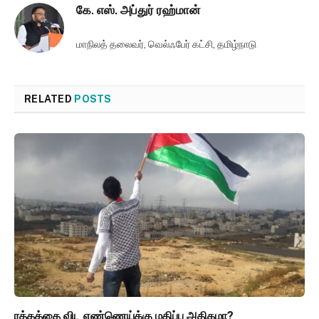
கே. எஸ். அப்துர் ரஹ்மான்
மாநிலத் தலைவர், வெல்ஃபேர் கட்சி, தமிழ்நாடு
RELATED
POSTS
ரத்தத்தை விட எண்ணெய்க்கு மதிப்பு அதிகமா?