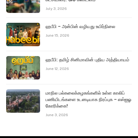
July 3, 2026
ஹபீபி – அன்பின் வழியது உயிர்நிலை
June 15, 2026
ஹபீபி: தமிழ் சினிமாவின் புதிய அத்தியாயம்
June 12, 2026
மாநில பல்கலைக்கழகங்களில் உள்ள காலிப்
பணியிடங்களை உடனடியாக நிரப்புக – எஸ்ஐஓ
கோரிக்கை!
June 3, 2026