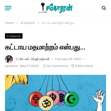
»
»
Home
கட்டுரைகள்
கட்டாய மதமாற்றம் என்பது…
கட்டுரைகள்
கட்டாய மதமாற்றம் என்பது…
By
கே. எஸ். அப்துர் ரஹ்மான்
February 24, 2022
Updated:
May 27, 2023
No Comments
6 Mins Read