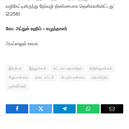
வழிகேட்டிலிருந்து நேர்வழி திண்ணமாக தெளிவாகிவிட்டது’
(2:256)
கோ. அப்துல் ரஹிம் – எழுத்தாளர்
அஃப்ஸலுல் உலமா.
இந்தியா
இந்துக்கள்
கட்டாய மதமாற்றம்
கிறிஸ்துவர்கள்
சிறுபான்மை
தடை சட்டம்
பெரும்பான்மை
மதமாற்றம்
முஸ்லீம்கள்
Facebook
Twitter
Telegram
WhatsApp
Email