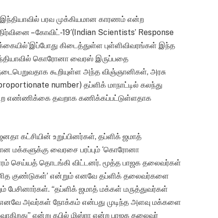
ி இந்தியாவில் பரவ முக்கியமான காரணம் என்ற
 எதிர்வினை – கோவிட்-19′(Indian Scientists’ Response
க்கையில்’இப்போது கிடைத்துள்ள புள்ளிவிவரங்கள் இந்த
இந்தியாவில் கொரோனா வைரஸ் இருப்பதை
பெறுவதாக கூறியுள்ள அந்த விஞ்ஞானிகள், அரசு
oportionate number) தப்ளிக் மாநாட்டில் கலந்து
ிற எண்ணிக்கை தவறாக கணிக்கப்பட்டுள்ளதாக
 கட்சியின் உறுப்பினர்கள், தப்ளிக் ஜமாத்
்கான மக்களுக்கு வைரசை பரப்பும் ‘கொரோனா
ாரம் செய்யத் தொடங்கி விட்டனர். மூத்த பாஜக தலைவர்கள்
ித குண்டுகள்’ என்றும் எனவே தப்ளிக் தலைவர்களை
ம் பேசினார்கள். “தப்ளிக் ஜமாத் மக்கள் மருத்துவர்கள்
்கள்.எனவே அவர்கள் நோக்கம் என்பது முடிந்த அளவு மக்களை
ிறது” என்று கபில் மிஸ்ரா என்ற பாஜக தலைவர்