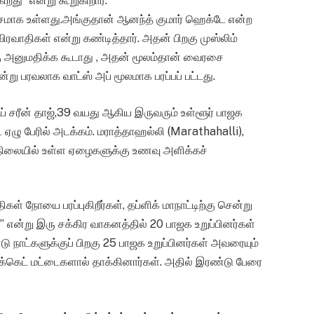
றது” என்று கூறுகிறார்.
ிசமாக உள்ளது.அங்குதான் ஆனந்த் குமார் ஹெக்டே என்ற
ிரவாதிகள் என்று கண்டித்தார். அதன் பிறகு முஸ்லிம்
கு அனுமதிக்க கூடாது , அதன் மூலம்தான் வைரசை
்று பரவலாக வாட்ஸ் அப் மூலமாக பரப்பப் பட்டது.
் சரீன் தாஜ்,39 வயது ஆகிய இருவரும் உள்ளூர் பாஜக
்ட ஏழு பேரில் அடக்கம். மராத்தாஹல்லி (Marathahalli),
 நிலையில் உள்ள ஏழைகளுக்கு உணவு அளிக்கச்
கள் நோயை பரப்புகிறீர்கள், தப்ளிக் மாநாட்டிற்கு சென்று
ள்” என்று இரு சக்கிர வாகனத்தில் 20 பாஜக உறுப்பினர்கள்
டு நாட்களுக்குப் பிறகு 25 பாஜக உறுப்பினர்கள் அவரையும்
ிக்கெட் மட்டைகளால் தாக்கினார்கள். அதில் இரண்டு பேரை