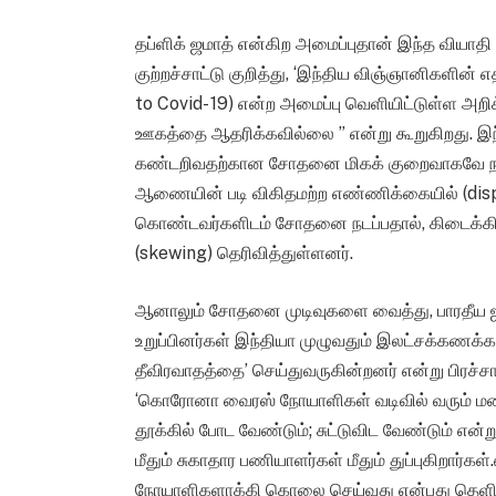
தப்ளிக் ஜமாத் என்கிற அமைப்புதான் இந்த வியாத
குற்றச்சாட்டு குறித்து, ‘இந்திய விஞ்ஞானிகளின்
to Covid- 19) என்ற அமைப்பு வெளியிட்டுள்ள அறி
ஊகத்தை ஆதரிக்கவில்லை ” என்று கூறுகிறது. 
கண்டறிவதற்கான சோதனை மிகக் குறைவாகவே நடை
ஆணையின் படி விகிதமற்ற எண்ணிக்கையில் (dispr
கொண்டவர்களிடம் சோதனை நடப்பதால், கிடைக்க
(skewing) தெரிவித்துள்ளனர்.
ஆனாலும் சோதனை முடிவுகளை வைத்து, பாரதீய ஜனதா
உறுப்பினர்கள் இந்தியா முழுவதும் இலட்சக்கணக
தீவிரவாதத்தை’ செய்துவருகின்றனர் என்று பிரச்ச
‘கொரோனா வைரஸ் நோயாளிகள் வடிவில் வரும் மன
தூக்கில் போட வேண்டும்; சுட்டுவிட வேண்டும் என்று
மீதும் சுகாதார பணியாளர்கள் மீதும் துப்புகிறார
நோயாளிகளாக்கி கொலை செய்வது என்பது தெளிவாக