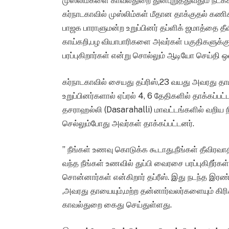
முஸ்லிம்களை காவல்துறை துன்புறுத்துவதும் நடக்கி
கர்நாடகாவில் முஸ்லிம்கள் மீதான தாக்குதல் கண
பாஜக பாராளுமன்ற உறுப்பினர் தப்ளிக் ஜமாத்தை தீவ
காய்கறி,பழ வியாபாரிகளை அவர்கள் பகுதிகளுக்
பரப்புகிறார்கள் என்று சொல்லும் ஆடியோ செய்தி ஒன
கர்நாடகாவில் சையது தப்ரிஸ்,23 வயது அவரது தாய
உறுப்பினர்களால் ஏப்ரல் 4, 6 தேதிகளில் தாக்கப்பட
தசராஹல்லி (Dasarahalli) மாவட்டங்களில் வறிய
செல்லும்போது அவர்கள் தாக்கப்பட்டனர்.
” நீங்கள் உணவு கொடுக்க கூடாது,நீங்கள் தீவிரவாதி
வந்த நீங்கள் உணவில் துப்பி வைரசை பரப்புகிறீர்க
சொன்னார்கள் என்கிறார் தப்ரீஸ். இது நடந்த இரண்
,அவரது தாயையும்,மற்ற தன்னார்வலர்களையும் கிர
காவல்துறை கைது செய்துள்ளது.