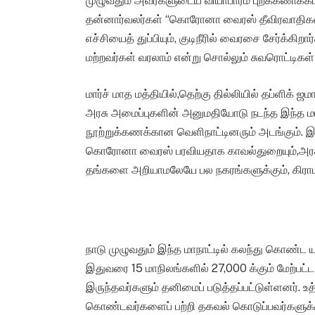
முழுவதும் அவர்களுடைய வியாபாரம் புறக்கணிக்கப
தன்னார்வலர்கள் “கொரோனா வைரஸ் தீவிரவாதிகள்”
எச்சியைத் துப்பியும், குடிநீரில் வைரசை சேர்க்கி
மற்றவர்கள் வரலாம் என்று சொல்லும் சுவரொட்டிகள்
மார்ச் மாத மத்தியில்,தெற்கு தில்லியில் தப்ளிக்
அரசு அமைப்புகளின் அனுமதியோடு நடந்த இந்த மாந
நூற்றுக்கணக்கான வெளிநாட்டினரும் அடங்கும். இந
கொரோனா வைரஸ் பரவியதாக காவல்துறையும்,அரசும
தங்களை அறியாமலேயே பல நகரங்களுக்கும், கிராம
நாடு முழுவதும் இந்த மாநாட்டில் கலந்து கொண்ட யா
இதுவரை 15 மாநிலங்களில் 27,000 க்கும் மேற்பட்ட
இருந்தவர்களும் தனிமைப் படுத்தப்பட்டுள்ளனர். உத்
கொண்டவர்களைப் பற்றி தகவல் கொடுப்பவர்களுக்க