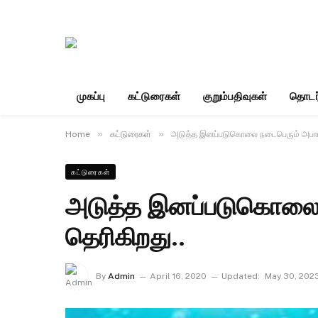
முகப்பு
கட்டுரைகள்
குறும்பதிவுகள்
தொடர
»
»
Home
கட்டுரைகள்
அடுத்த இனப்படுகொலை நடைபெரும் அபாயம
கட்டுரைகள்
அடுத்த இனப்படுகொலை 
தெரிகிறது..
By
Admin
April 16, 2020
Updated:
May 30, 202