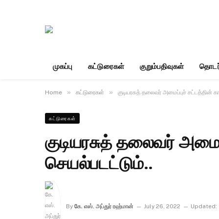
முகப்பு
கட்டுரைகள்
குறும்பதிவுகள்
தொடர
»
»
Home
கட்டுரைகள்
குடியரசுத் தலைவர் அமைப்புச் சட்டத்தின் 
கட்டுரைகள்
குடியரசுத் தலைவர் அமைப
செயல்படட்டும்..
By
கே. எஸ். அப்துர் ரஹ்மான்
July 26, 2022
Updated: