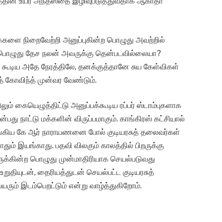
கத்தின் உயர அந்தஸ்தை இழிவுபடுத்துவதாக ஆகாதா
ளை நிறைவேற்றி அனுப்புகின்ற பொழுது அவற்றில்
ட பொழுது தேச நலன் அவருக்கு தென்படவில்லையா?
் கூடிய அதே நேரத்திலே, தனக்குத்தானே சுய கேள்விகள்
த் கோவிந்த் முன்வர வேண்டும்.
ும் கையெழுத்திட்டு அனுப்பக்கூடிய ரப்பர் ஸ்டாம்புகளாக
பது நாட்டு மக்களின் விருப்பமாகும். காங்கிரஸ் கட்சியால்
யங்கிய கே ஆர் நாராயணனை போல் குடியரசுத் தலைவர்கள்
ும் இயங்காது. பதவி விலகும் காலத்தில் பிறருக்கு
ருக்கின்ற பொழுது முன்மாதிரியாக செயல்படுவது
உறுதியுடன், தைரியத்துடன் செயல்பட்ட குடியரசுத்
ரும் இடம்பெறட்டும் என்று வாழ்த்துகிறோம்.