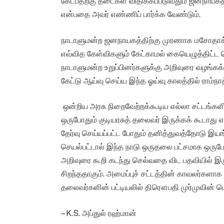
கேட்பதற்கு தடைகள் விதிக்கப்படுவதும் ஜனநாய
என்பதை அவர் எண்ணிப் பார்க்க வேண்டும்.
நாடாளுமன்ற ஜனநாயகத்திற்கு முரணாக மசோதாக்க
எவ்வித கேள்விகளும் கேட்காமல் கையெழுத்திட்
நாடாளுமன்ற உறுப்பினர்களுக்கு அறிவுரை வழங்கக
கேட்டு ஆய்வு செய்ய இந்த ஓய்வு காலத்தில் ராம்நா
ஒன்றிய அரசு நிறைவேற்றக்கூடிய எல்லா சட்டங்களில
ஒருபோதும் குடியரசுத் தலைவர் இருக்கக் கூடாது என்
தேர்வு செய்யப்பட்ட போதும் தனித்துவத்தோடு இ
செயல்பட்டால் இந்த நாடு ஒருதலை பட்சமாக ஒருபோத
அறிவுரை கூறி கடந்து செல்வதை விட பதவியில் இ
சிறந்ததாகும். அமைப்புச் சட்டத்தின் காவலர்களாக 
தலைவர்களின் பட்டியலில் திரௌபதி முர்முவின் பெய
– K.S. அப்துல் ரஹ்மான்