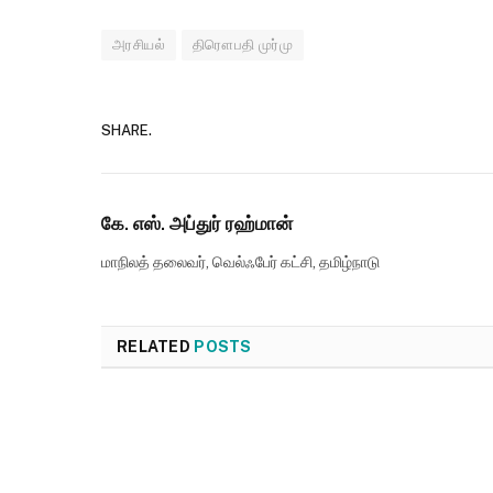
அரசியல்
திரௌபதி முர்மு
SHARE.
கே. எஸ். அப்துர் ரஹ்மான்
மாநிலத் தலைவர், வெல்ஃபேர் கட்சி, தமிழ்நாடு
RELATED
POSTS