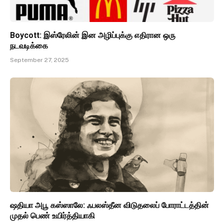
Boycott: இஸ்ரேலின் இன அழிப்புக்கு எதிரான ஒரு
நடவடிக்கை
September 27, 2025
ஷதியா அபூ கஸ்ஸாலே: ஃபலஸ்தீன விடுதலைப் போராட்டத்தின்
முதல் பெண் உயிர்த்தியாகி