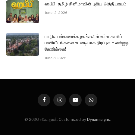
ஹபீபி: தமிழ் சினிமாவின் புதிய அத்தியாயம்
June 12, 2026
மாநில பல்கலைக்கழகங்களில் உள்ள காலிப்
பணியிடங்களை உடனடியாக நிரப்புக – எஸ்ஐஓ
கோரிக்கை!
June 3, 2026
Facebook
Instagram
YouTube
WhatsApp
© 2026 சகோதரன். Customized by
Dynamisigns
.