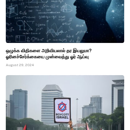
ஒழுக்க விதிகளை அறிவியலால் தர இயலுமா?
ஓரினச்சேர்க்கையை முன்வைத்து ஓர் ஆய்வு
August 29, 2024