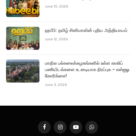
June 15, 2026
ஹபீபி: தமிழ் சினிமாவின் புதிய அத்தியாயம்
June 12, 2026
மாநில பல்கலைக்கழகங்களில் உள்ள காலிப்
பணியிடங்களை உடனடியாக நிரப்புக – எஸ்ஐஓ
கோரிக்கை!
June 3, 2026
Facebook
Instagram
YouTube
WhatsApp