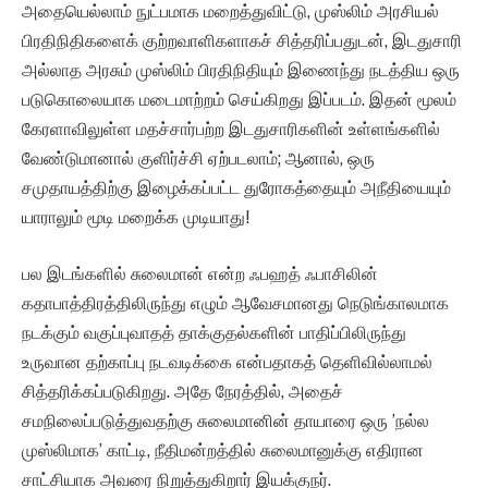
அதையெல்லாம் நுட்பமாக மறைத்துவிட்டு, முஸ்லிம் அரசியல்
பிரதிநிதிகளைக் குற்றவாளிகளாகச் சித்தரிப்பதுடன், இடதுசாரி
அல்லாத அரசும் முஸ்லிம் பிரதிநிதியும் இணைந்து நடத்திய ஒரு
படுகொலையாக மடைமாற்றம் செய்கிறது இப்படம். இதன் மூலம்
கேரளாவிலுள்ள மதச்சார்பற்ற இடதுசாரிகளின் உள்ளங்களில்
வேண்டுமானால் குளிர்ச்சி ஏற்படலாம்; ஆனால், ஒரு
சமுதாயத்திற்கு இழைக்கப்பட்ட துரோகத்தையும் அநீதியையும்
யாராலும் மூடி மறைக்க முடியாது!
பல இடங்களில் சுலைமான் என்ற ஃபஹத் ஃபாசிலின்
கதாபாத்திரத்திலிருந்து எழும் ஆவேசமானது நெடுங்காலமாக
நடக்கும் வகுப்புவாதத் தாக்குதல்களின் பாதிப்பிலிருந்து
உருவான தற்காப்பு நடவடிக்கை என்பதாகத் தெளிவில்லாமல்
சித்தரிக்கப்படுகிறது. அதே நேரத்தில், அதைச்
சமநிலைப்படுத்துவதற்கு சுலைமானின் தாயாரை ஒரு ’நல்ல
முஸ்லிமாக’ காட்டி, நீதிமன்றத்தில் சுலைமானுக்கு எதிரான
சாட்சியாக அவரை நிறுத்துகிறார் இயக்குநர்.