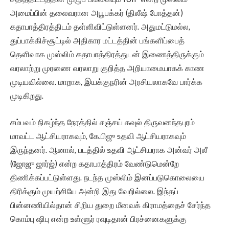
அமைப்பின் தலைவரான அபூபக்கர் (திலீஷ் போத்தன்)
கதாபாத்திரத்திடம் தள்ளிவிட்டுள்ளனர். அதுமட்டுமல்ல,
துப்பாக்கிச்சூட்டில் அதிகார மட்டத்தின் பங்களிப்பைத்
தெளிவாக முஸ்லிம் கதாபாத்திரத்துடன் இணைத்திருக்கும்
வரலாற்று முரணை வரலாறு குறித்த அறியாமையாகக் காண
முடியவில்லை. மாறாக, இயக்குநரின் அரசியலாகவே பார்க்க
முடிகிறது.
சம்பவம் நிகழ்ந்த நேரத்தில் சஞ்சய் கவுல் திருவனந்தபுரம்
மாவட்ட ஆட்சியராகவும், கே.பிஜு உதவி ஆட்சியராகவும்
இருந்தனர். ஆனால், படத்தில் உதவி ஆட்சியராக அன்வர் அலீ
(ஜோஜு ஜார்ஜ்) என்ற கதாபாத்திரம் வேண்டுமென்றே
திணிக்கப்பட்டுள்ளது. நடந்த முஸ்லிம் இனப்படுகொலையை
திரிக்கும் முயற்சியே அன்றி இது வேறில்லை. இந்தப்
பின்னணியில்தான் சிறிய துறை மீனவக் கிராமத்தைச் சேர்ந்த
கொம்பு ஷிபு என்ற உள்ளூர் ரவுடிதான் பிரச்னைகளுக்கு