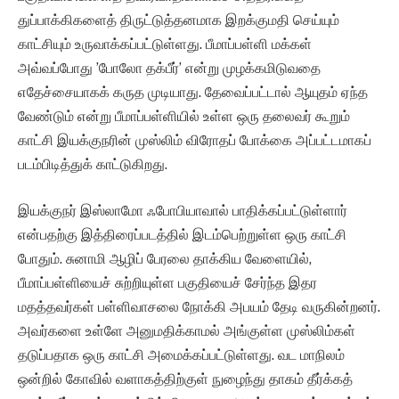
துப்பாக்கிகளைத் திருட்டுத்தனமாக இறக்குமதி செய்யும்
காட்சியும் உருவாக்கப்பட்டுள்ளது. பீமாப்பள்ளி மக்கள்
அவ்வப்போது ’போலோ தக்பீர்’ என்று முழக்கமிடுவதை
எதேச்சையாகக் கருத முடியாது. தேவைப்பட்டால் ஆயுதம் ஏந்த
வேண்டும் என்று பீமாப்பள்ளியில் உள்ள ஒரு தலைவர் கூறும்
காட்சி இயக்குநரின் முஸ்லிம் விரோதப் போக்கை அப்பட்டமாகப்
படம்பிடித்துக் காட்டுகிறது.
இயக்குநர் இஸ்லாமோ ஃபோபியாவால் பாதிக்கப்பட்டுள்ளார்
என்பதற்கு இத்திரைப்படத்தில் இடம்பெற்றுள்ள ஒரு காட்சி
போதும். சுனாமி ஆழிப் பேரலை தாக்கிய வேளையில்,
பீமாப்பள்ளியைச் சுற்றியுள்ள பகுதியைச் சேர்ந்த இதர
மதத்தவர்கள் பள்ளிவாசலை நோக்கி அபயம் தேடி வருகின்றனர்.
அவர்களை உள்ளே அனுமதிக்காமல் அங்குள்ள முஸ்லிம்கள்
தடுப்பதாக ஒரு காட்சி அமைக்கப்பட்டுள்ளது. வட மாநிலம்
ஒன்றில் கோவில் வளாகத்திற்குள் நுழைந்து தாகம் தீர்க்கத்