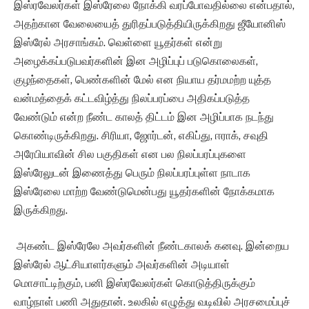
இஸ்ரவேலர்கள் இஸ்ரேலை நோக்கி வரப்போவதில்லை என்பதால்,
அதற்கான வேலையைத் துரிதப்படுத்தியிருக்கிறது ஜீயோனிஸ்
இஸ்ரேல் அரசாங்கம். வெள்ளை யூதர்கள் என்று
அழைக்கப்படுபவர்களின் இன அழிப்புப் படுகொலைகள்,
குழந்தைகள், பெண்களின் மேல் என நியாய தர்மமற்ற யுத்த
வன்மத்தைக் கட்டவிழ்த்து நிலப்பரப்பை அதிகப்படுத்த
வேண்டும் என்ற நீண்ட காலத் திட்டம் இன அழிப்பாக நடந்து
கொண்டிருக்கிறது. சிரியா, ஜோர்டன், எகிப்து, ஈராக், சவுதி
அரேபியாவின் சில பகுதிகள் என பல நிலப்பரப்புகளை
இஸ்ரேலுடன் இணைத்து பெரும் நிலப்பரப்புள்ள நாடாக
இஸ்ரேலை மாற்ற வேண்டுமென்பது யூதர்களின் நோக்கமாக
இருக்கிறது.
அகண்ட இஸ்ரேலே அவர்களின் நீண்டகாலக் கனவு. இன்றைய
இஸ்ரேல் ஆட்சியாளர்களும் அவர்களின் அடியாள்
மொசாட்டிற்கும், பனி இஸ்ரவேலர்கள் கொடுத்திருக்கும்
வாழ்நாள் பணி அதுதான். உலகில் எழுத்து வடிவில் அரசமைப்புச்