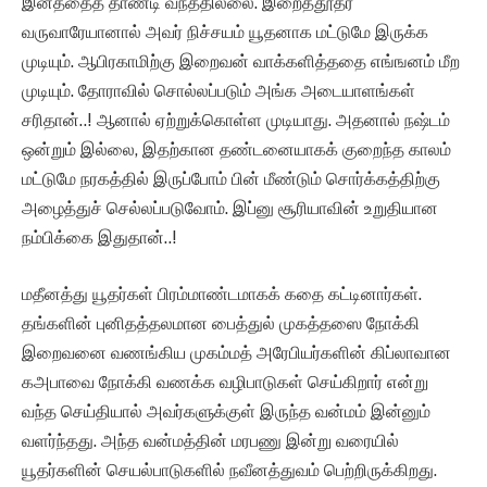
இனத்தைத் தாண்டி வந்ததில்லை. இறைத்தூதர்
வருவாரேயானால் அவர் நிச்சயம் யூதனாக மட்டுமே இருக்க
முடியும். ஆபிரகாமிற்கு இறைவன் வாக்களித்ததை எங்ஙனம் மீற
முடியும். தோராவில் சொல்லப்படும் அங்க அடையாளங்கள்
சரிதான்..! ஆனால் ஏற்றுக்கொள்ள முடியாது. அதனால் நஷ்டம்
ஒன்றும் இல்லை, இதற்கான தண்டனையாகக் குறைந்த காலம்
மட்டுமே நரகத்தில் இருப்போம் பின் மீண்டும் சொர்க்கத்திற்கு
அழைத்துச் செல்லப்படுவோம். இப்னு சூரியாவின் உறுதியான
நம்பிக்கை இதுதான்..!
மதீனத்து யூதர்கள் பிரம்மாண்டமாகக் கதை கட்டினார்கள்.
தங்களின் புனிதத்தலமான பைத்துல் முகத்தஸை நோக்கி
இறைவனை வணங்கிய முகம்மத் அரேபியர்களின் கிப்லாவான
கஅபாவை நோக்கி வணக்க வழிபாடுகள் செய்கிறார் என்று
வந்த செய்தியால் அவர்களுக்குள் இருந்த வன்மம் இன்னும்
வளர்ந்தது. அந்த வன்மத்தின் மரபணு இன்று வரையில்
யூதர்களின் செயல்பாடுகளில் நவீனத்துவம் பெற்றிருக்கிறது.