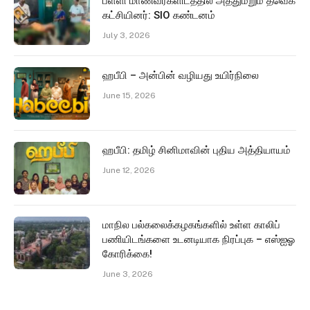
பள்ளி மாணவர்களிடத்தில் அத்துமீறும் தவெக
கட்சியினர்: SIO கண்டனம்
July 3, 2026
ஹபீபி – அன்பின் வழியது உயிர்நிலை
June 15, 2026
ஹபீபி: தமிழ் சினிமாவின் புதிய அத்தியாயம்
June 12, 2026
மாநில பல்கலைக்கழகங்களில் உள்ள காலிப்
பணியிடங்களை உடனடியாக நிரப்புக – எஸ்ஐஓ
கோரிக்கை!
June 3, 2026