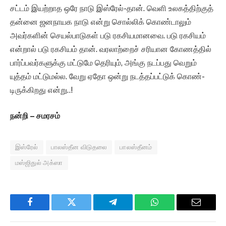
சட்டம் இயற்றாத ஒரே நாடு இஸ்ரேல்-தான். வெளி உலகத்திற்குத்
தன்னை ஜனநாயக நாடு என்று சொல்லிக் கொண்டாலும்
அவர்களின் செயல்பாடுகள் படு ரகசியமானவை. படு ரகசியம்
என்றால் படு ரகசியம் தான். வரலாற்றைச் சரியான கோணத்தில்
பார்ப்பவர்களுக்கு மட்டுமே தெரியும், அங்கு நடப்பது வெறும்
யுத்தம் மட்டுமல்ல. வேறு ஏதோ ஒன்று நடத்தப்பட்டுக் கொண்-
டிருக்கிறது என்று..!
நன்றி – சமரசம்
இஸ்ரேல்
பாலஸ்தீன விடுதலை
பாலஸ்தீனம்
மஸ்ஜிதுல் அக்ஸா
Facebook
Twitter
Telegram
WhatsApp
Email