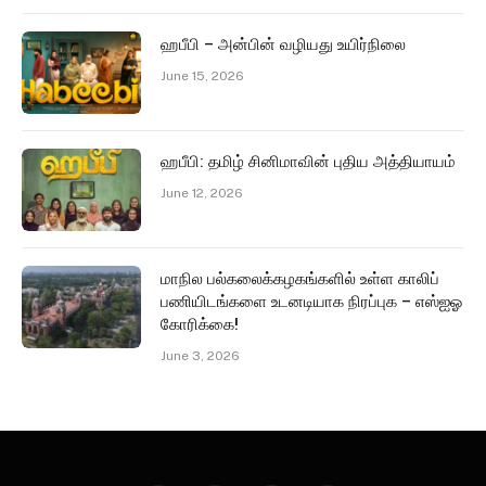
ஹபீபி – அன்பின் வழியது உயிர்நிலை
June 15, 2026
ஹபீபி: தமிழ் சினிமாவின் புதிய அத்தியாயம்
June 12, 2026
மாநில பல்கலைக்கழகங்களில் உள்ள காலிப்
பணியிடங்களை உடனடியாக நிரப்புக – எஸ்ஐஓ
கோரிக்கை!
June 3, 2026