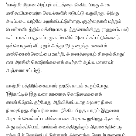
‘காஷ்மீர் மீதான சிறப்புச் சட்டத்தை நீக்கிய பிறகு அரசு
மனிதாபிமானமற்ற செயல்களில் ஈடுபட்டு வருகிறது. அங்கு
அடிப்படை வாழ்வே மறுக்கப்பட்டுள்ளது. குழந்தைகள் மற்றும்
பெண்களிடத்தில் வக்கிரமாக நடந்துகொள்கிறது ராணுவம். பலர்
கூட்டமாகப் பாதுகாப்பு முகாம்களில் அடைக்கப்பட்டுள்ளனர்.
ஒவ்வொருவர் வீட்டிலும் அத்துமீறி நுழைந்து உணவில்
மண்ணெண்ணெய்யை ஊற்றி, அனைத்தையும் சிதைக்கிறது’
என அரசின் கொடூரங்களைக் கடிந்தார் ஆய்வு மாணவர்
அஞ்சனா சட்டர்ஜி.
காஷ்மீர் பத்திரிக்கையாளர் ஹமீத் நாயக் கூறும்போது,
‘இந்நாட்டில் இதுவரை காணாத கொடுமைகளைக்
காண்கிறோம். தற்போது அறிவிக்கப்படாத அவசர நிலை
நிலவுகிறது. சிறப்புரிமையை நீக்கிய பிறகு யாரும் இதுவரை
அரசால் கொல்லப்படவில்லை என அரசு கூறுகிறது. ஆனால்,
அது சுத்தப்பொய். நாங்கள் வைத்திருக்கும் ஆவணத்தின்படி
ஐந்து பேர் கொல்லப்பட்டுள்ளனர். அனைத்து தொடர்புகளையும்