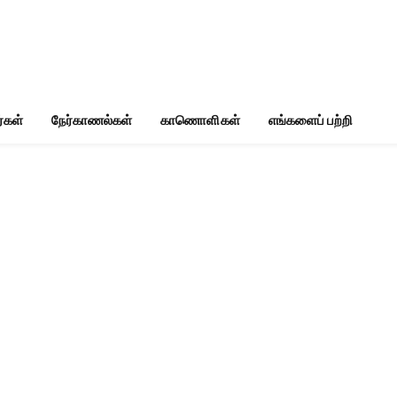
்கள்
நேர்காணல்கள்
காணொளிகள்
எங்களைப் பற்றி