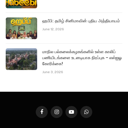
ஹபீபி: தமிழ் சினிமாவின் புதிய அத்தியாயம்
June 12, 2026
மாநில பல்கலைக்கழகங்களில் உள்ள காலிப்
பணியிடங்களை உடனடியாக நிரப்புக – எஸ்ஐஓ
கோரிக்கை!
June 3, 2026
Facebook
Instagram
YouTube
WhatsApp