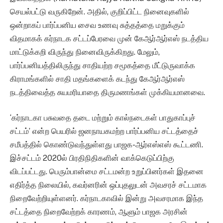
செயல்பட்டு வருகிறேன். அதில், குறிப்பிட்ட நினைவுகளில்
ஒன்றாகப் பார்ப்பனிய சைவ உணவு சுத்தத்தை மறுக்கும்
விதமாகக் கர்நாடக சட்டப்பேரவை முன் கேஆர்ஆர்எஸ் நடத்திய
மாட்டுக்கறி விருந்து நினைவிருக்கிறது. மேலும்,
பார்ப்பனியத்திலிருந்து சாதியற்ற சமூகத்தை மீட்டுருவாக்க
கிராமங்களில் சாதி மதங்களைக் கடந்து கேஆர்ஆர்எஸ்
நடத்திவைத்த சுயமரியாதை திருமணங்கள் முக்கியமானவை.
‘கர்நாடகா பசுவதை தடை மற்றும் கால்நடைகள் பாதுகாப்புச்
சட்டம்’ என்ற பெயரில் ஜனநாயகமற்ற பார்ப்பனிய சட்டத்தைச்
சமீபத்தில் கொண்டுவந்துள்ளது பாஜக-ஆர்எஸ்எஸ் கூட்டணி.
இச்சட்டம் 2020ல் பிரதிநிதிகளின் வாக்கெடுப்பிற்கு
விடப்பட்டது. பெரும்பான்மை சட்டமன்ற உறுப்பினர்கள் இதனை
எதிர்த்த நிலையில், கவர்னரின் ஒப்புதலுடன் அவசரச் சட்டமாக
நிறைவேற்றியுள்ளனர். கர்நாடகாவில் இன்று அவசரமாக இந்த
சட்டத்தை நிறைவேற்றக் காரணம், ஆளும் பாஜக அரசின்