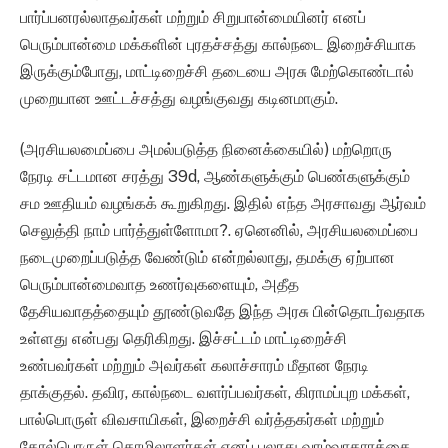
பார்ப்பனரல்லாதவர்கள் மற்றும் சிறுபான்மையினர் எனப்
பெரும்பான்மை மக்களின் புரதச்சத்து கால்நடை இறைச்சியாக
இருக்கும்போது, மாட்டிறைச்சி தடையை அரசு மேற்கொண்டால்
முறையான ஊட்டச்சத்து வழங்குவது கடினமாகும்.
(அரசியலமைப்பை அமல்படுத்த நினைக்கையில்) மற்றொரு
நேரடி சட்டமான சரத்து 39d, ஆண்களுக்கும் பெண்களுக்கும்
சம ஊதியம் வழங்கக் கூறுகிறது. இதில் எந்த அரசாவது ஆர்வம்
செலுத்தி நாம் பார்த்துள்ளோமா?. ஏனெனில், அரசியலமைப்பை
நடைமுறைப்படுத்த வேண்டும் என்றல்லாது, தமக்கு ஏற்பான
பெரும்பான்மைவாத உணர்வுகளையும், அதீத
தேசியவாதத்தையும் தூண்டுவதே இந்த அரசு பின்தொடர்வதாக
உள்ளது என்பது தெரிகிறது. இச்சட்டம் மாட்டிறைச்சி
உண்பவர்கள் மற்றும் அவர்கள் கலாச்சாரம் மீதான நேரடி
தாக்குதல். தவிர, கால்நடை வளர்ப்பவர்கள், கிராமப்புற மக்கள்,
பால்பொருள் விவசாயிகள், இறைச்சி வர்த்தகர்கள் மற்றும்
தோல்பொருள் தொழிலாளர்கள் எனப் பலரது வாழ்வாதாரத்தை