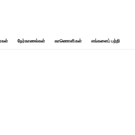
்கள்
நேர்காணல்கள்
காணொளிகள்
எங்களைப் பற்றி