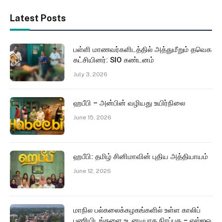
Latest Posts
பள்ளி மாணவர்களிடத்தில் அத்துமீறும் தவெக
கட்சியினர்: SIO கண்டனம்
July 3, 2026
ஹபீபி – அன்பின் வழியது உயிர்நிலை
June 15, 2026
ஹபீபி: தமிழ் சினிமாவின் புதிய அத்தியாயம்
June 12, 2026
மாநில பல்கலைக்கழகங்களில் உள்ள காலிப்
பணியிடங்களை உடனடியாக நிரப்புக – எஸ்ஐஓ