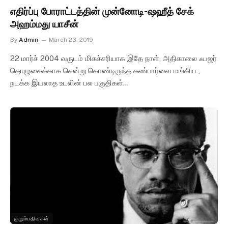
எதிர்ப்பு போராட்டத்தின் முன்னோடி-ஷஹீத் சேக்
அஹம்மது யாசீன்
By
Admin
March 23, 2019
22 மார்ச் 2004 வருடம் மிகச்சரியாக இதே நாள், அதிகாலை ஃபஜர்
தொழுகைக்காக சென்று கொண்டிருந்த கண்பார்வை மங்கிய ,
நடக்க இயலாத உடலின் பல பகுதிகள்…
குறும்பதிவுகள்