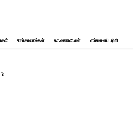
்கள்
நேர்காணல்கள்
காணொளிகள்
எங்களைப் பற்றி
ம்