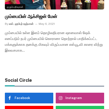
குறும்பதிவுகள்
மும்பையின் ஆக்சிஜன் மேன்
By
எஸ். ஹபிபுர் ரஹ்மான்
May 6, 2021
மும்பையில் உள்ள இளம் தொழிலதிபரான ஷானவாஸ் ஷேக்
எனப்படும் நபர் மும்பையில் கொரானா தொற்றால் பாதிக்கப்பட்ட
மக்களுக்காக தனக்கு மிகவும் விருப்பமான எஸ்.யூ.வி காரை விற்று
இலவசமாக…
Social Circle
Facebook
Instagram