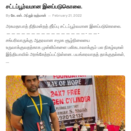
சட்டப்பூர்வமான இனப்படுகொலை.
By
கே. எஸ். அப்துர் ரஹ்மான்
February 21, 2022
அகமதாபாத் நீதிமன்றத் தீர்ப்பு சட்டப்பூர்வமான இனப்படுகொலை.
————————————————- ——-
சங்பரிவாருக்கு ஆதரவான சமூக சூழ்நிலையை
உருவாக்குவதற்காக முஸ்லிம்களை பலிகடாவாக்கும் பல நிகழ்வுகள்
இந்தியாவில் அரங்கேற்றப்பட்டுள்ளன. பயங்கரவாதத் தாக்குதல்கள்,
…