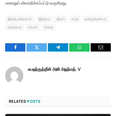
பலராலும் விவாதிக்கப்பட்டு வருகிறது.
இந்தியத்தேசியம்
இந்தியா
இனம்
சாதி
தமிழ்த்தேசியம்
தமிழ்நாடு
மக்கள்
மொழி
Facebook
Twitter
Telegram
WhatsApp
Email
ஃபஹ்ருத்தீன் அலி அஹ்மத். V
RELATED
POSTS