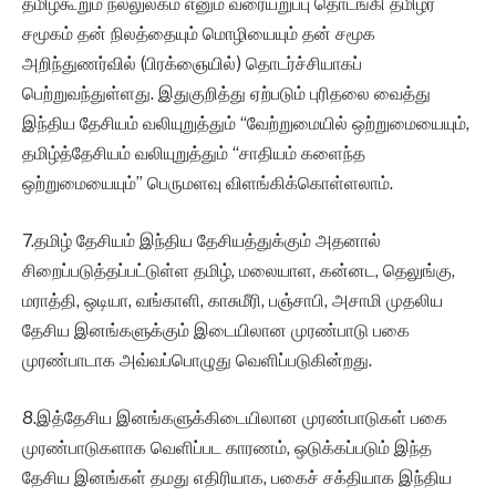
தமிழ்கூறும் நல்லுலகம் எனும் வரையறுப்பு தொடங்கி தமிழர்
சமூகம் தன் நிலத்தையும் மொழியையும் தன் சமூக
அறிந்துணர்வில் (பிரக்ஞையில்) தொடர்ச்சியாகப்
பெற்றுவந்துள்ளது. இதுகுறித்து ஏற்படும் புரிதலை வைத்து
இந்திய தேசியம் வலியுறுத்தும் “வேற்றுமையில் ஒற்றுமையையும்,
தமிழ்த்தேசியம் வலியுறுத்தும் “சாதியம் களைந்த
ஒற்றுமையையும்” பெருமளவு விளங்கிக்கொள்ளலாம்.
7.தமிழ் தேசியம் இந்திய தேசியத்துக்கும் அதனால்
சிறைப்படுத்தப்பட்டுள்ள தமிழ், மலையாள, கன்னட, தெலுங்கு,
மராத்தி, ஒடியா, வங்காளி, காசுமீரி, பஞ்சாபி, அசாமி முதலிய
தேசிய இனங்களுக்கும் இடையிலான முரண்பாடு பகை
முரண்பாடாக அவ்வப்பொழுது வெளிப்படுகின்றது.
8.இத்தேசிய இனங்களுக்கிடையிலான முரண்பாடுகள் பகை
முரண்பாடுகளாக வெளிப்பட காரணம், ஒடுக்கப்படும் இந்த
தேசிய இனங்கள் தமது எதிரியாக, பகைச் சக்தியாக இந்திய