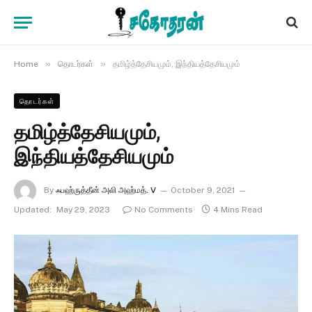
»
»
Home
தொடர்கள்
தமிழ்த்தேசியமும், இந்தியத்தேசியமும்
தொடர்கள்
தமிழ்த்தேசியமும்,
இந்தியத்தேசியமும்
By
ஃபஹ்ருத்தீன் அலி அஹ்மத். V
October 9, 2021
Updated:
May 29, 2023
No Comments
4 Mins Read