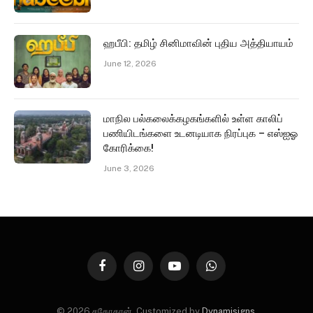
ஹபீபி: தமிழ் சினிமாவின் புதிய அத்தியாயம்
June 12, 2026
மாநில பல்கலைக்கழகங்களில் உள்ள காலிப்
பணியிடங்களை உடனடியாக நிரப்புக – எஸ்ஐஓ
கோரிக்கை!
June 3, 2026
Facebook
Instagram
YouTube
WhatsApp
© 2026 சகோதரன். Customized by
Dynamisigns
.