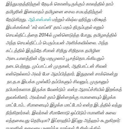
இந்துமதத்திற்குள் தேடிக் கொண்டிருக்கும் காலத்தில் நாம்
தமிழரின் இனவாதம் தமிழனை சைவ சமயத்திற்குள்
தேடுகிறது.
ஆர்.எஸ்.எஸ்
மற்றும் விஷ்வ ஹிந்து பரிக்ஷத்
இயக்கங்கள் ‘கர் வாப்ஸி’ தாய் மதம் திரும்புதல் எனும்
செயல்திட்டத்தை 2014ல் முன்னெடுத்த போது, தமிழகத்தில்
அந்த செயல்திட்டம் பெரும்பயன் அளிக்கவில்லை. அந்த
கட்டத்தில் இருந்தே சீமான் சிறிது சிறிதாக தமிழின
அடையாளத்தின் மீது மதமுலாம் பூசத்தொடங்கியதும்
நடைபெற்றது. முப்பாட்டன் முருகன், ஆதிபாட்டன் சிவன்
என்றெல்லாம் அவர் பேச ஆரம்பித்தார். இதுதான் சாக்கென்று
நா.த.க இயக்க முஸ்லீம் தம்பிகளும் சிவனும், முருகனும்
நபிமார்களாக இருக்க வேண்டும் என்ற ஆராய்ச்சியில் இறங்கத்
துவங்கினர். அவர்கள் தாம் இன்றைக்கு ஈமானையும் இழக்க
மாட்டோம்.. சீமானையும் இழக்க மாட்டோம் என்ற இடத்தில் வந்து
நிற்கிறார்கள். இவர்கள் சீமானோடு ஒப்பிடும் ஈமானின் சுவை
எத்தகையது தெரியுமா? இப்ராஹிம் இப்னு அத்ஹம் கூறுகிறார்:
ஈமானின் சுவையை உணர்ந்த நாங்கள் பேரின்பத்தில்