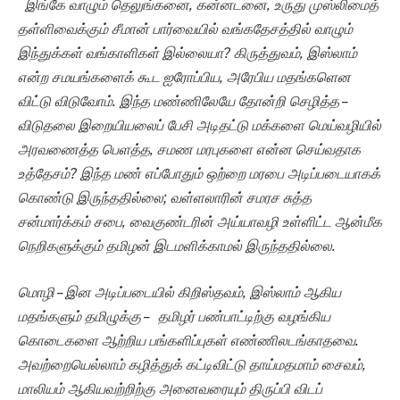
இங்கே வாழும் தெலுங்கனை, கன்னடனை, உருது முஸ்லிமைத்
தள்ளிவைக்கும் சீமான் பார்வையில் வங்கதேசத்தில் வாழும்
இந்துக்கள் வங்காளிகள் இல்லையா? கிருத்துவம், இஸ்லாம்
என்ற சமயங்களைக் கூட ஐரோப்பிய, அரேபிய மதங்களென
விட்டு விடுவோம். இந்த மண்ணிலேயே தோன்றி செழித்த –
விடுதலை இறையியலைப் பேசி அடிதட்டு மக்களை மெய்வழியில்
அரவணைத்த பெளத்த, சமண மரபுகளை என்ன செய்வதாக
உத்தேசம்? இந்த மண் எப்போதும் ஒற்றை மரபை அடிப்படையாகக்
கொண்டு இருந்ததில்லை; வள்ளலாரின் சமரச சுத்த
சன்மார்க்கம் சபை, வைகுண்டரின் அய்யாவழி உள்ளிட்ட ஆன்மீக
நெறிகளுக்கும் தமிழன் இடமளிக்காமல் இருந்ததில்லை.
மொழி – இன அடிப்படையில் கிறிஸ்தவம், இஸ்லாம் ஆகிய
மதங்களும் தமிழுக்கு – தமிழர் பண்பாட்டிற்கு வழங்கிய
கொடைகளை ஆற்றிய பங்களிப்புகள் எண்ணிலடங்காதவை.
அவற்றையெல்லாம் கழித்துக் கட்டிவிட்டு தாய்மதமாம் சைவம்,
மாலியம் ஆகியவற்றிற்கு அனைவரையும் திருப்பி விடப்