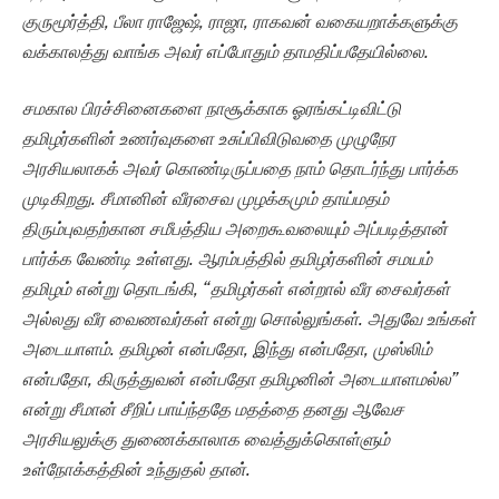
குருமூர்த்தி, பீலா ராஜேஷ், ராஜா, ராகவன் வகையறாக்களுக்கு
வக்காலத்து வாங்க அவர் எப்போதும் தாமதிப்பதேயில்லை.
சமகால பிரச்சினைகளை நாசூக்காக ஓரங்கட்டிவிட்டு
தமிழர்களின் உணர்வுகளை உசுப்பிவிடுவதை முழுநேர
அரசியலாகக் அவர் கொண்டிருப்பதை நாம் தொடர்ந்து பார்க்க
முடிகிறது. சீமானின் வீரசைவ முழக்கமும் தாய்மதம்
திரும்புவதற்கான சமீபத்திய அறைகூவலையும் அப்படித்தான்
பார்க்க வேண்டி உள்ளது. ஆரம்பத்தில் தமிழர்களின் சமயம்
தமிழம் என்று தொடங்கி, “தமிழர்கள் என்றால் வீர சைவர்கள்
அல்லது வீர வைணவர்கள் என்று சொல்லுங்கள். அதுவே உங்கள்
அடையாளம். தமிழன் என்பதோ, இந்து என்பதோ, முஸ்லிம்
என்பதோ, கிருத்துவன் என்பதோ தமிழனின் அடையாளமல்ல”
என்று சீமான் சீறிப் பாய்ந்ததே மதத்தை தனது ஆவேச
அரசியலுக்கு துணைக்காலாக வைத்துக்கொள்ளும்
உள்நோக்கத்தின் உந்துதல் தான்.