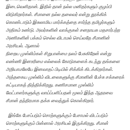
இடைவெளிதான். இதில் தான் நல்ல மனிதர்களும் குழம்பி
விடுகிறார்கள். சீமானை நல்ல தலைவர் என்று தூக்கி
க்
கொண்டாடும் இசுலாமிய மார்க்கத்தை சார்ந்த தமிழர்களும்
அதிகம் உண்டு.
அவர்களின்
வாக்குக
ள் சனநாயக மதசார்பற்ற
அணிகளின்
பக்கம் செல்ல விடாமல் செய்
வதே
சீமா
னின்
அரசியல்
. ஆனால்
நிறைய முஸ்லிம்கள்
சிறுபான்மை நலம் பேசுகிறேன் என்று
எண்ணி இனஉரிமை எல்லைக் கோடுகளைக் கடந்து தங்களை
அறியாமலேயே
இனவாதப் பிடியில் சிக்கிக் கிட
க்கிறா
ர்கள்
.
அத்
த
கைய
முஸ்லிம் விடலைகளுக்கு சீமானின் பேச்சு சக்கரைக்
கட்டியாகத் தித்திக்கிறது. கணிசமான முஸ்லிம்
வேட்பாளர்களுக்கு வாய்ப்பளிப்பதன் மூலம் இந்த ஆதரவை
சீமான் தந்திரமாக தக்க வைத்துக் கொள்கிறார்.
இங்கே பேசப்படும் சொற்களுக்கும் பேசாமல் விடப்படும்
சொற்களுக்கும் பின்னால் அரசியல் இருக்கிறது. சீமான்