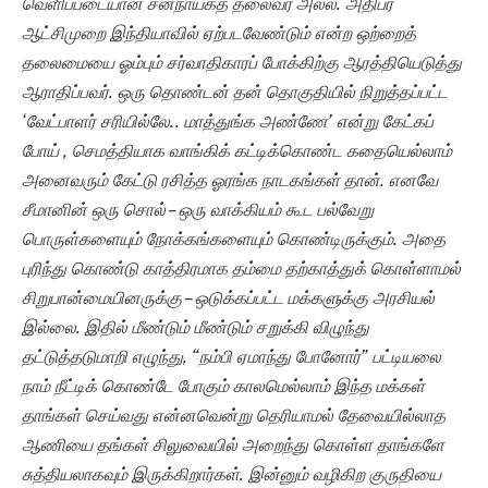
வெளிப்படையான சனநாயகத் தலைவர் அல்ல. அதிபர்
ஆட்சிமுறை இந்தியாவில் ஏற்படவேண்டும் என்ற ஒற்றைத்
தலைமையை ஓம்பும் சர்வாதிகாரப் போக்கிற்கு ஆரத்தியெடுத்து
ஆராதிப்பவர். ஒரு தொண்டன் தன் தொகுதியில் நிறுத்தப்பட்ட
‘வேட்பாளர் சரியில்லே.. மாத்துங்க அண்ணே’ என்று கேட்கப்
போய் , செமத்தியாக வாங்கிக் கட்டிக்கொண்ட கதையெல்லாம்
அனைவரும் கேட்டு ரசித்த ஓரங்க நாடகங்கள் தான். எனவே
சீமானின் ஒரு சொல் – ஒரு வாக்கியம் கூட பல்வேறு
பொருள்களையும் நோக்கங்களையும் கொண்டிருக்கும். அதை
புரிந்து கொண்டு காத்திரமாக தம்மை தற்காத்துக் கொள்ளாமல்
சிறுபான்மையினருக்கு – ஒடுக்கப்பட்ட மக்களுக்கு அரசியல்
இல்லை. இதில் மீண்டும் மீண்டும் சறுக்கி விழுந்து
தட்டுத்தடுமாறி எழுந்து, “நம்பி ஏமாந்து போனோர்” பட்டியலை
நாம் நீட்டிக் கொண்டே போகும் காலமெல்லாம் இந்த மக்கள்
தாங்கள் செய்வது என்னவென்று தெரியாமல் தேவையில்லாத
ஆணியை தங்கள் சிலுவையில் அறைந்து கொள்ள தாங்களே
சுத்தியலாகவும் இருக்கிறார்கள். இன்னும் வழிகிற குருதியை