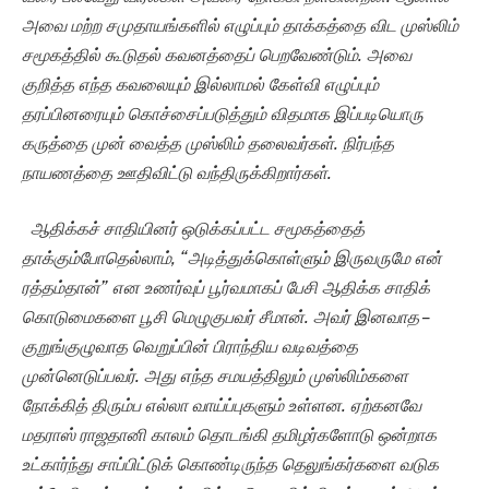
அவை மற்ற சமுதாயங்களில் எழுப்பும் தாக்கத்தை விட முஸ்லிம்
சமூகத்தில் கூடுதல் கவனத்தைப் பெறவேண்டும். அவை
குறித்த எந்த கவலையும் இல்லாமல் கேள்வி எழுப்பும்
தரப்பினரையும் கொச்சைப்படுத்தும் விதமாக இப்படியொரு
கருத்தை முன் வைத்த முஸ்லிம் தலைவர்கள். நிர்பந்த
நாயணத்தை ஊதிவிட்டு வந்திருக்கிறார்கள்.
ஆதிக்கச் சாதியினர் ஒடுக்கப்பட்ட சமூகத்தைத்
தாக்கும்போதெல்லாம், “அடித்துக்கொள்ளும் இருவருமே என்
ரத்தம்தான்” என உணர்வுப் பூர்வமாகப் பேசி ஆதிக்க சாதிக்
கொடுமைகளை பூசி மெழுகுபவர் சீமான். அவர் இனவாத –
குறுங்குழுவாத வெறுப்பின் பிராந்திய வடிவத்தை
முன்னெடுப்பவர். அது எந்த சமயத்திலும் முஸ்லிம்களை
நோக்கித் திரும்ப எல்லா வாய்ப்புகளும் உள்ளன. ஏற்கனவே
மதராஸ் ராஜதானி காலம் தொடங்கி தமிழர்களோடு ஒன்றாக
உட்கார்ந்து சாப்பிட்டுக் கொண்டிருந்த தெலுங்கர்களை வடுக