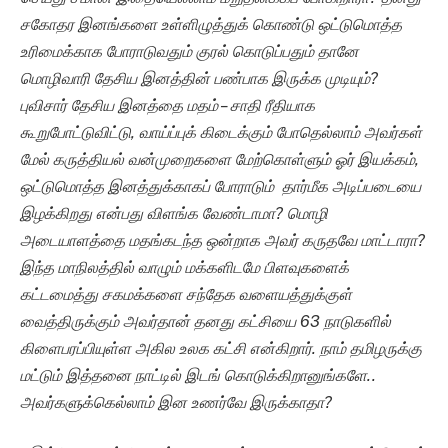
சகோதர இனங்களை உள்ளிழுத்துக் கொண்டு ஒட்டுமொத்த
உரிமைக்காக போராடுவதும் குரல் கொடுப்பதும் தானே
மொழிவாரி தேசிய இனத்தின் பண்பாக இருக்க முடியும்?
புவிசார் தேசிய இனத்தை மதம் – சாதி ரீதியாக
கூறுபோட்டுவிட்டு, வாய்ப்புக் கிடைக்கும் போதெல்லாம் அவர்கள்
மேல் கருத்தியல் வன்முறைகளை மேற்கொள்ளும் ஓர் இயக்கம்,
ஒட்டுமொத்த இனத்துக்காகப் போராடும் தார்மீக அடிப்படையை
இழக்கிறது என்பது விளங்க வேண்டாமா? மொழி
அடையாளத்தை மதங்கடந்த ஒன்றாக அவர் கருதவே மாட்டாரா?
இந்த மாநிலத்தில் வாழும் மக்களிடமே பிளவுகளைக்
கட்டமைத்து சகமக்களை சந்தேக வளையத்துக்குள்
வைத்திருக்கும் அவர்தான் தனது கட்சியை 63 நாடுகளில்
கிளைபரப்பியுள்ள அகில உலக கட்சி என்கிறார். நாம் தமிழருக்கு
மட்டும் இத்தனை நாட்டில் இடங் கொடுக்கிறானுங்களே..
அவர்களுக்கெல்லாம் இன உணர்வே இருக்காதா?