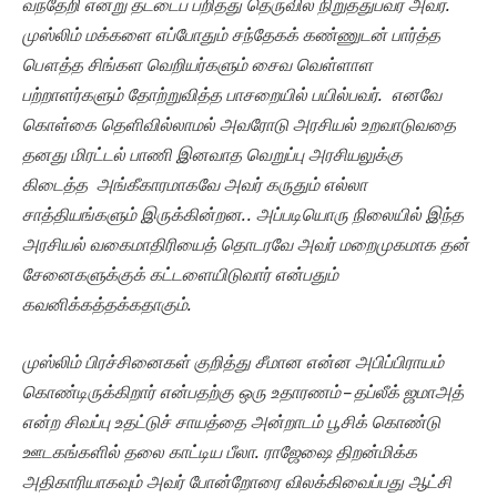
வந்தேறி என்று தட்டைப் பறித்து தெருவில் நிறுத்துபவர் அவர்.
முஸ்லிம் மக்களை எப்போதும் சந்தேகக் கண்ணுடன் பார்த்த
பௌத்த சிங்கள வெறியர்களும் சைவ வெள்ளாள
பற்றாளர்களும் தோற்றுவித்த பாசறையில் பயில்பவர். எனவே
கொள்கை தெளிவில்லாமல் அவரோடு அரசியல் உறவாடுவதை
தனது மிரட்டல் பாணி இனவாத வெறுப்பு அரசியலுக்கு
கிடைத்த அங்கீகாரமாகவே அவர் கருதும் எல்லா
சாத்தியங்களும் இருக்கின்றன.. அப்படியொரு நிலையில் இந்த
அரசியல் வகைமாதிரியைத் தொடரவே அவர் மறைமுகமாக தன்
சேனைகளுக்குக் கட்டளையிடுவார் என்பதும்
கவனிக்கத்தக்கதாகும்.
முஸ்லிம் பிரச்சினைகள் குறித்து சீமான என்ன அபிப்பிராயம்
கொண்டிருக்கிறார் என்பதற்கு ஒரு உதாரணம் – தப்லீக் ஜமாஅத்
என்ற சிவப்பு உதட்டுச் சாயத்தை அன்றாடம் பூசிக் கொண்டு
ஊடகங்களில் தலை காட்டிய பீலா. ராஜேஷை திறன்மிக்க
அதிகாரியாகவும் அவர் போன்றோரை விலக்கிவைப்பது ஆட்சி