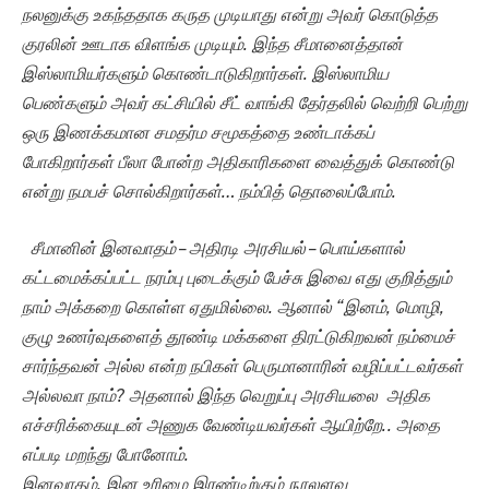
நலனுக்கு உகந்ததாக கருத முடியாது என்று அவர் கொடுத்த
குரலின் ஊடாக விளங்க முடியும். இந்த சீமானைத்தான்
இஸ்லாமியர்களும் கொண்டாடுகிறார்கள். இஸ்லாமிய
பெண்களும் அவர் கட்சியில் சீட் வாங்கி தேர்தலில் வெற்றி பெற்று
ஒரு இணக்கமான சமதர்ம சமூகத்தை உண்டாக்கப்
போகிறார்கள் பீலா போன்ற அதிகாரிகளை வைத்துக் கொண்டு
என்று நமபச் சொல்கிறார்கள்… நம்பித் தொலைப்போம்.
சீமானின் இனவாதம் – அதிரடி அரசியல் – பொய்களால்
கட்டமைக்கப்பட்ட நரம்பு புடைக்கும் பேச்சு இவை எது குறித்தும்
நாம் அக்கறை கொள்ள ஏதுமில்லை. ஆனால் “இனம், மொழி,
குழு உணர்வுகளைத்
தூ
ண்டி மக்களை திரட்டுகிறவன் நம்மைச்
சார்ந்தவன் அல்ல என்ற நபிகள் பெருமானாரின் வழிப்பட்டவர்கள்
அல்லவா நாம்? அதனால் இந்த வெறுப்பு அரசியலை அதிக
எச்சரிக்கையுடன் அணுக வேண்டியவர்கள் ஆயிற்றே.. அதை
எப்படி மறந்து போனோம்.
இனவாதம், இன உரிமை இரண்டிற்கும் நூலளவு