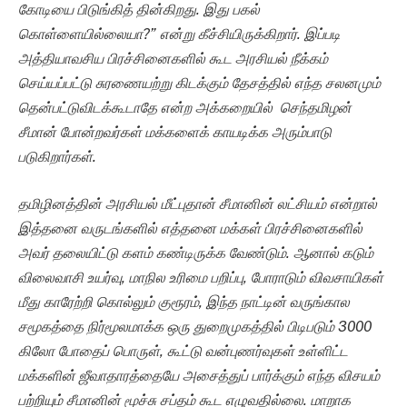
கோடியை பிடுங்கித் தின்கிறது. இது பகல்
கொள்ளையில்லையா?” என்று கீச்சியிருக்கிறார். இப்படி
அத்தியாவசிய பிரச்சினைகளில் கூட அரசியல் நீக்கம்
செய்யப்பட்டு சுரணையற்று கிடக்கும் தேசத்தில் எந்த சலனமும்
தென்பட்டுவிடக்கூடாதே என்ற அக்கறையில் செந்தமிழன்
சீமான் போன்றவர்கள் மக்களைக் காயடிக்க அரும்பாடு
படுகிறார்கள்.
தமிழினத்தின் அரசியல் மீட்புதான் சீமானின் லட்சியம் என்றால்
இத்தனை வருடங்களில் எத்தனை மக்கள் பிரச்சினைகளில்
அவர் தலையிட்டு களம் கண்டிருக்க வேண்டும். ஆனால் கடும்
விலைவாசி உயர்வு, மாநில உரிமை பறிப்பு, போராடும் விவசாயிகள்
மீது காரேற்றி கொல்லும் குரூரம், இந்த நாட்டின் வருங்கால
சமூகத்தை நிர்மூலமாக்க ஒரு துறைமுகத்தில் பிடிபடும் 3000
கிலோ போதைப் பொருள், கூட்டு வன்புணர்வுகள் உள்ளிட்ட
மக்களின் ஜீவாதாரத்தையே அசைத்துப் பார்க்கும் எந்த விசயம்
பற்றியும் சீமானின் மூச்சு சப்தம் கூட எழுவதில்லை. மாறாக