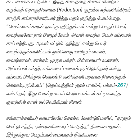
கட்டமைக்கப்பட்டுவிட்ட இந்து சமயத்தை சீமான் மீண்டும்
சுருக்கத் தொகுதிகளாக (Reduction) குறுக்க எத்தனிக்கிறார்.
காஞ்சி சங்கராச்சாரியார் இந்து மதம் குறித்து பேசும்போது,
“வெள்ளைக்காரன் நமக்கு ஹிந்துக்கள் என்று பொதுப் பெயர்
வைத்தானோ நாம் பிழைத்தோம். அவன் வைத்த பெயர் நம்மைக்
காப்பாற்றியது. அவன் மட்டும் ‘ஹிந்து’ என்று பெயர்
வைத்திருக்காவிட்டால் ஒவ்வொரு ஊரிலும் சைவர்,
வைஷ்ணவர், சாக்தர், முருக பக்தர், பிள்ளையார் உபாசகர்,
அய்யப்பன் பக்தர், எல்லையம்மனைக் கும்பிடுகிறவர் என்று
நம்மைப் பிரித்துக் கொண்டு தனித்தனி மதமாக நினைத்துக்
கொண்டிருப்போம்.” (தெய்வத்தின் குரல் பாகம்-1, பக்கம்-
267
)
என்கிறார். இது போன்ற மகாப் பெரியவாக்கள் கட்டிவைத்த
குளத்தில் தான் கல்லெறிகிறார் சீமான்.
சங்கராச்சாரியர் வாயாலேயே சொல்ல வேண்டுமெனில், “தானும்
கெட்டு சந்திர புஷ்கரணியையும் கெடுத்த” நிலைமைதான்.
இந்துத்துவ பெரும்பான்மைவாதம் இந்தியனை