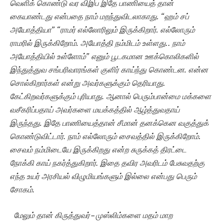
வெளிக் கொண்டு வர விஇப இதே பாணியைத் தான்
கையாண்டது என்பதை நாம் மறந்துவிடலாகாது. “ஹம் சப்
அயோத்தியா” “ராமர் எல்லோரிலும் இருக்கிறார். எல்லோரும்
ராமரில் இருக்கிறோம். அயோத்தி நம்மிடம் உள்ளது.. நாம்
அயோத்தியில் உள்ளோம்” எனும் பூடகமான ஊக்கொலிகளில்
இந்துத்துவ சங்பரிவாரங்கள் குளிர் காய்ந்து கொண்டன. என்ன
சொல்கிறார்கள் என்று அவர்களுக்கும் தெரியாது.
கேட்கிறவர்களுக்கும் புரியாது. ஆனால் பெரும்பான்மை மக்களை
வசீகரிப்பதாய் அவர்களை மயக்கத்தில் ஆழ்த்துவதாய்
இருந்தது. இதே பாணியைத்தான் சீமான் தனக்கென வகுத்துக்
கொண்டுவிட்டார். நாம் எல்லோரும் சைவத்தில் இருக்கிறோம்.
சைவம் நம்மிடையே இருக்கிறது என்ற சுருக்கத் திரட்டை
நோக்கி காய் நகர்த்துகிறார். இதை தவிர அவரிடம் பேசுவதற்கு
எந்த உயர் அரசியல் விழுமியங்களும் இல்லை என்பது பெரும்
சோகம்.
மேலும் தான் கிருத்துவர் – முஸ்லிம்களை மதம் மாற