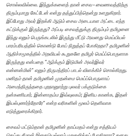
சொல்லவில்லை. இந்துக்களைத் தான் சைவ – வைணவத்திற்கு
திரும்புமாறு கேட்டேன் என்று தத்துப்பித்தென்று உளறுகிறார்.
இப்போது அவர் இறக்கி ஆடும் சைவ அடையாள அட்டை எந்த
கட்டுக்குள் இருந்தது? அப்படி சைவத்துக்கு திரும்பும் தமிழனை
இந்து எனும் பெருங்கடலில் இருந்து மீட்டு அவனது மெய்யியல்
பாரம்பரியத்தில் கொண்டு போய் நிறுத்தப் போகிறதா? தமிழனின்
ஆதிச்சமூகத்தில் அறவியல் கூறுகளே தமிழர் மெய்ப்பொருளாக
இருந்தது என்பதை “ஆர்க்கும் இடுமின் அவர்இவர்
என்னன்மின்” எனும் திருமந்திரப் பாடல் விளக்கிச் சொல்கிறது.
மனிதம் தான் தமிழனின் முதன்மை மெய்ப்பொருளாய்
அமைந்திருந்ததை புறநானுாற்று புலவர் பக்குடுக்கை
நன்கணியார், இன்னாதம்ம இவ்வுலகம்; இனிய காண்க, இதன்
இயல்புணர்ந்தோரே” என்ற வரிகளின் மூலம் தெளிவாக
எடுத்துரைக்கிறார்.
சைவம் மட்டும்தான் தமிழனின் தாய்மதம் என்று சத்தியம்
செய்து சீமான் இதையெல்லாம் மறுதலிக்கப் போகிறாரா? தனது