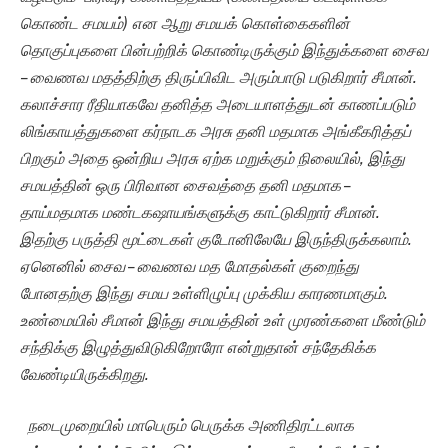
கொண்ட சமயம்) என ஆறு சமயக் கொள்கைகளின்
தொகுப்புகளை பின்பற்றிக் கொண்டிருக்கும் இந்துக்களை சைவ
– வைணவ மதத்திற்கு திருப்பிவிட அரும்பாடு படுகிறார் சீமான்.
கலாச்சார ரீதியாகவே தனித்த அடையாளத்துடன் காணப்படும்
லிங்காயத்துகளை கர்நாடக அரசு தனி மதமாக அங்கீகரித்தப்
பிறகும் அதை ஒன்றிய அரசு ஏற்க மறுக்கும் நிலையில், இந்து
சமயத்தின் ஒரு பிரிவான சைவத்தை தனி மதமாக –
தாய்மதமாக மண்டகஷாயங்களுக்கு காட்டுகிறார் சீமான்.
இதற்கு பருத்தி மூட்டைகள் குடோனிலேயே இருந்திருக்கலாம்.
ஏனெனில் சைவ – வைணவ மத மோதல்கள் குறைந்து
போனதற்கு இந்து சமய உள்ளிழுப்பு முக்கிய காரணமாகும்.
உண்மையில் சீமான் இந்து சமயத்தின் உள் முரண்களை மீண்டும்
சந்திக்கு இழுத்துவிடுகிறோரோ என்றுதான் சந்தேகிக்க
வேண்டியிருக்கிறது.
நடைமுறையில் மாபெரும் பெருக்க அணிதிரட்டலாக