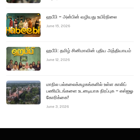
ஹபீபி – அன்பின் வழியது உயிர்நிலை
June 15, 2026
ஹபீபி: தமிழ் சினிமாவின் புதிய அத்தியாயம்
June 12, 2026
மாநில பல்கலைக்கழகங்களில் உள்ள காலிப்
பணியிடங்களை உடனடியாக நிரப்புக – எஸ்ஐஓ
கோரிக்கை!
June 3, 2026