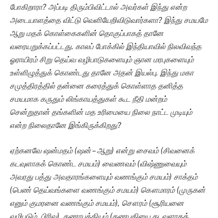
போகிறாரா? அப்படி திரும்பிவிட்டால் அவர்கள் இந்து என்ற
அடையாளத்தை விட்டு வெளியேறிவிடுவார்களா? இந்து சமயமே
ஆறு மதக் கொள்கைகளின் தொகுப்பாகத் தானே
வரையறுக்கப்பட்டது. காலப் போக்கில் இந்தியாவில் நிலவிவந்த
ஓராயிரம் சிறு தெய்வ வழிபாடுகளையும் ஞான மரபுகளையும்
உள்ளிழுத்துக் கொண்டது தானே அதன் இயல்பு. இந்து மகா
சமுத்திரத்தில் தன்னை கரைத்துக் கொள்ளாத தனித்த
சமயமாக கருதும் லிங்காயத்துகள் கூட நீதி மன்றம்
சென்றுதான் தங்களின் மத உரிமையை நிலை நாட்ட முடியும்
என்ற நிலைதானே இங்கிருக்கிறது?
ஏற்கனவே ஷன்மதம் (ஷன் – ஆறு) என்று சைவம் (சிவனைக்
கடவுளாகக் கொண்ட சமயம்) வைணவம் (விஷ்ணுவையும்
அவரது பத்து அவதாரங்களையும் வணங்கும் சமயம்) சாக்தம்
(பெண் தெய்வங்களை வணங்கும் சமயம்) கௌமாரம் (முருகன்
எனும் குமரனை வணங்கும் சமயம்), சௌரம் (சூரியனை
வழிபடும் பிரிவு), கணாபத்தியம் (கணபதியை கடவுளாகக்