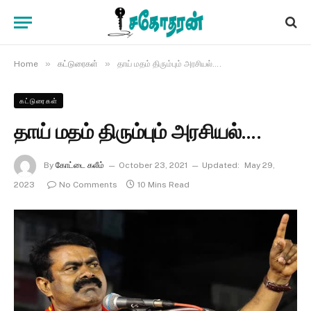
»
»
Home
கட்டுரைகள்
தாய் மதம் திரும்பும் அரசியல்….
கட்டுரைகள்
தாய் மதம் திரும்பும் அரசியல்….
By
கோட்டை கலீம்
October 23, 2021
Updated:
May 29,
2023
No Comments
10 Mins Read