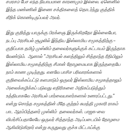
சமரசம் பேச எந்த நியாயமான காரணமும் இல்லை. ஏனெனில்
இந்த மண்ணின் இணை சக்திகளைத் தொடர்ந்து குத்திக்
கீறிக் கொண்டிருப்பவர் அவர்.
இது குறித்து யாருக்கு பிரக்ஞை இருக்கிறதோ இல்லையோ,
நடப்பு அரசியல் சூழலில் இந்திய இஸ்லாமிய சமூகத்திற்கு –
குறிப்பாக தமிழ் முஸ்லிம் தலைவர்களுக்குக் கட்டாயம் இருந்தாக
வேண்டும். ஆனால் ”அரசியல் களத்திலும் சித்தாந்த ரீதியிலும்
இஸ்லாமிய சமூகத்திற்கு சீமான் தோழமையாக இருந்ததையே
நாம் காண முடிந்தது. எனவே பாசிச பரிவாரங்களால்
குறிவைக்கப்பட்டு களமாடும் ஒருவர் இஸ்லாமிய சமூகத்தாலும்
அலைக்கழிக்கப் படுவது எதிரிகளை அதிகப்படுத்தும்
உத்தியாகவே அரசியல் பார்வையாளர்களால் உணரப்பட்டது.”
என்று சொந்த சமூகத்தின் மீதே குற்றம் சுமத்தி முகாரி ராகம்
பாட ஆரம்பித்தனர் முஸ்லிம் தலைவர்கள். பாஜக-வை
விமர்சிப்பதாலேயே ஒருவர் சித்தாந்த அடிப்படையில் தோழமை
ஆகிவிடுகிறார் என்று கருதுவது குச்சு மிட்டாய்க்கு