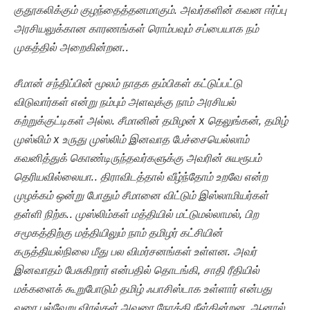
குதூகலிக்கும் குழந்தைத்தனமாகும். அவர்களின் கவன ஈர்ப்பு
அரசியலுக்கான காரணங்கள் ரொம்பவும் சப்பையாக நம்
முகத்தில் அறைகின்றன..
சீமான் சந்திப்பின் மூலம் நாதக தம்பிகள் கட்டுப்பட்டு
விடுவார்கள் என்று நம்பும் அளவுக்கு நாம் அரசியல்
கற்றுக்குட்டிகள் அல்ல. சீமானின் தமிழன் x தெலுங்கன், தமிழ்
முஸ்லிம் x உருது முஸ்லிம் இனவாத பேச்சையெல்லாம்
கவனித்துக் கொண்டிருந்தவர்களுக்கு அவரின் சுயரூபம்
தெரியவில்லையா.. திராவிடத்தால் வீழ்ந்தோம் உறவே என்ற
முழக்கம் ஒன்று போதும் சீமானை விட்டும் இஸ்லாமியர்கள்
தள்ளி நிற்க.. முஸ்லிம்கள் மத்தியில் மட்டுமல்லாமல், பிற
சமூகத்திற்கு மத்தியிலும் நாம் தமிழர் கட்சியின்
கருத்தியல்நிலை மீது பல விமர்சனங்கள் உள்ளன. அவர்
இனவாதம் பேசுகிறார் என்பதில் தொடங்கி, சாதி ரீதியில்
மக்களைக் கூறுபோடும் தமிழ் ஃபாசிஸ்டாக உள்ளார் என்பது
வரை பல்வேறு விரல்கள் அவரை நோக்கி நீள்கின்றன. ஆனால்