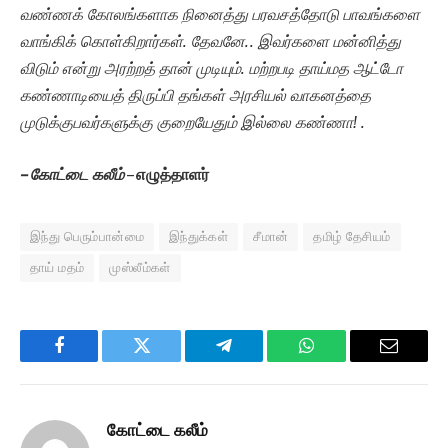
வண்ணக் கோலங்களாக நினைத்து பரவசத்தோடு பாவங்களை
வாங்கிக் கொள்கிறார்கள். தேவனே.. இவர்களை மன்னித்து
விடும் என்று அரற்றத் தான் முடியும். மற்றபடி தாய்மத ஆட்டோ
கண்ணாடியைத் திருப்பி தங்கள் அரசியல் வாகனத்தை
முடுக்குபவர்களுக்கு குறையேதும் இல்லை கண்ணா! .
– கோட்டை கலீம்
–
எழுத்தாளர்
இந்து பெரும்பான்மை
இந்துக்கள்
சீமான்
தமிழ் தேசியம்
தாய் மதம்
முஸ்லீம்கள்
Facebook
Twitter
Telegram
WhatsApp
Email
கோட்டை கலீம்