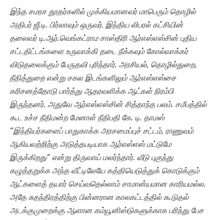
இந்த சமரச தூதர்களில் முக்கியமானவர் மாபெரும் தொழில்
அதிபர் ஜீ.டி. பிர்லாவும் ஒருவர். இந்திய லிபரல் கட்சியின்
தலைவர் டி.ஆர்.வெங்கட்ராம சாஸ்திரி ஆர்எஸ்எஸ்சின் புதிய
சட்டதிட்டங்களை உருவாக்கி தடை நீக்கவும் கோல்வாக்கர்
விடுதலைக்கும் பேருதவி புரிந்தார். அரசியல், தொழில்துறை,
நீதித்துறை என்று சகல இடங்களிலும் ஆர்எஸ்எஸ்சை
கரிசனத்தோடு பார்த்து ஆதரவளிக்க ஆட்கள் நிரம்பி
இருந்தனர். அதுவே ஆர்எஸ்எஸ்சின் சித்தாந்த பலம். சமீபத்தில்
கூட உச்ச நீதிமன்ற மேனாள் நீதிபதி கே. டி. தாமஸ்
“இந்தியர்களைப் பாதுகாக்க அரசமைப்புச் சட்டம், ராணுவம்
ஆகியவற்றிற்கு அடுத்தபடியாக ஆர்எஸ்எஸ் மட்டுமே
இருக்கிறது” என்று திருவாய் மலர்ந்தார். வீடு புகுந்து
கழுத்தறுக்க அந்த வீட்டிலேயே கத்தியெடுத்துக் கொடுக்கும்
ஆட்களைத் தயார் செய்வதெல்லாம் சாமான்யமான காரியமல்ல.
அதே சுதந்திரத்திற்கு பின்னரான காலகட்டத்தில் கூடுதல்
அடக்குமுறைக்கு ஆளான கம்யூனிஸ்டுகளுக்காக பரிந்து பேச