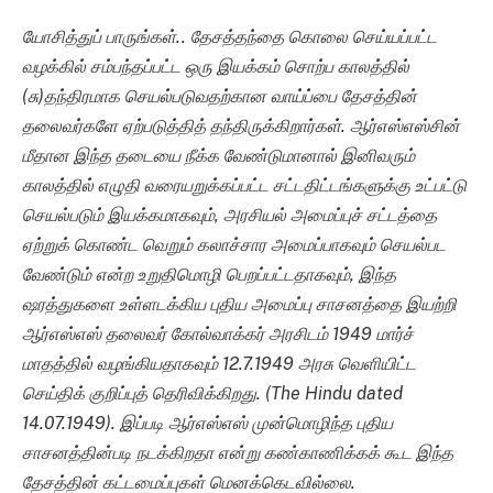
யோசித்துப் பாருங்கள்.. தேசத்தந்தை கொலை செய்யப்பட்ட
வழக்கில் சம்பந்தப்பட்ட ஒரு இயக்கம் சொற்ப காலத்தில்
(சு)தந்திரமாக செயல்படுவதற்கான வாய்ப்பை தேசத்தின்
தலைவர்களே ஏற்படுத்தித் தந்திருக்கிறார்கள். ஆர்எஸ்எஸ்சின்
மீதான இந்த தடையை நீக்க வேண்டுமானால் இனிவரும்
காலத்தில் எழுதி வரையறுக்கப்பட்ட சட்டதிட்டங்களுக்கு உட்பட்டு
செயல்படும் இயக்கமாகவும், அரசியல் அமைப்புச் சட்டத்தை
ஏற்றுக் கொண்ட வெறும் கலாச்சார அமைப்பாகவும் செயல்பட
வேண்டும் என்ற உறுதிமொழி பெறப்பட்டதாகவும், இந்த
ஷரத்துகளை உள்ளடக்கிய புதிய அமைப்பு சாசனத்தை இயற்றி
ஆர்எஸ்எஸ் தலைவர் கோல்வாக்கர் அரசிடம் 1949 மார்ச்
மாதத்தில் வழங்கியதாகவும் 12.7.1949 அரசு வெளியிட்ட
செய்திக் குறிப்புத் தெரிவிக்கிறது. (The Hindu dated
14.07.1949). இப்படி ஆர்எஸ்எஸ் முன்மொழிந்த புதிய
சாசனத்தின்படி நடக்கிறதா என்று கண்காணிக்கக் கூட இந்த
தேசத்தின் கட்டமைப்புகள் மெனக்கெடவில்லை.