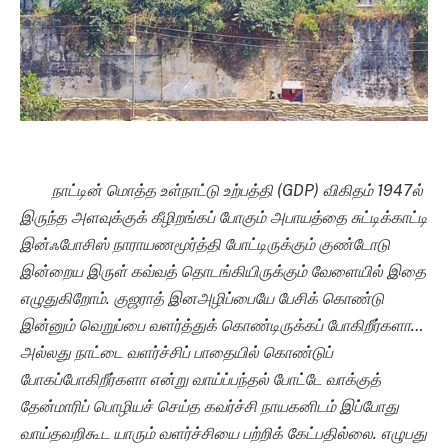
நாட்டின் மொத்த உள்நாட்டு உற்பத்தி (GDP) விகிதம் 1947ல்
இருந்த அளவுக்குக் கீழிறங்கப் போகும் அபாயத்தை சுட்டிக்காட்டி
இன்ஃபோசிஸ் நாராயணமூர்த்தி போட்டிருக்கும் குண்டோடு
இன்றைய இருள் கவ்வத் தொடங்கியிருக்கும் வேளையில் இதை
எழுதுகிறோம். குஜராத் இனஅழிப்பையே பேசிக் கொண்டு
இன்னும் வெறுப்பை வளர்த்துக் கொண்டிருக்கப் போகிறீர்களா…
அல்லது நாட்டை வளர்ச்சிப் பாதையில் கொண்டுப்
போகப்போகிறீர்களா என்று வாய்ப்பந்தல் போட்டே வாக்குத்
தேன்மாரிப் பொழியச் செய்த கவர்ச்சி நாயகனிடம் இப்போது
வாய்தவறிகூட யாரும் வளர்ச்சியை பற்றிக் கேட்பதில்லை. எழுபது