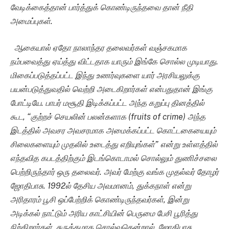
வேடிக்கைத்தான் பார்த்துக் கொண்டிருந்தவை தான் நீதி
அமைப்புகள்.
ஆகையால் ஏதோ நாலாந்தர தலைவர்கள் வஞ்சகமாக
நம்பவைத்து ஏய்த்து விட்டதாக யாரும் இங்கே சொல்ல முடியாது.
மிகைப்படுத்தப்பட்ட இந்து உணர்வுகளை யார் அரசியலுக்கு
பயன்படுத்துவதில் வெற்றி அடைகிறார்கள் என்பதுதான் இங்கு
போட்டியே. பாபர் மசூதி இடிக்கப்பட்ட அந்த கறுப்பு தினத்தில்
கூட, “குற்றச் செயலின் பலன்களாக (
fruits of crime)
அந்த
இடத்தில் அவசர அவசரமாக அமைக்கப்பட்ட கொட்டகையையும்
சிலைகளையும் முதலில் உடைத்து எறியுங்கள்” என்று உள்ளத்தில்
எந்தவித கபடத்திற்கும் இடங்கொடாமல் சொல்லும் துணிச்சலை
பெற்றிருந்தார் ஒரு தலைவர். அவர் மேற்கு வங்க முதல்வர் தோழர்
ஜோதிபாசு. 1992ல் தேசிய அவமானம், துக்கநாள் என்று
அரிதாரம்
பூசி
ஒப்பேற்றிக் கொண்டிருந்தவர்கள், இன்று
அடிக்கல் நாட்டும் அரிய காட்சியின் பெருமை பேசி
பூரித்து
நிற்கிறார்கள்.
சுருக்கமாக சொல்வதென்றால்,
ஜோதிபாசு