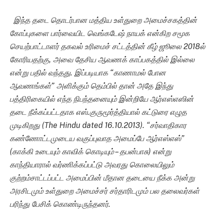
இந்த தடை தொடர்பான மத்திய உள்துறை அமைச்சகத்தின்
கோப்புகளை பார்வையிட வெங்கடேஷ் நாயக் என்கிற சமூக
செயற்பாட்டாளர் தகவல் உரிமைச் சட்டத்தின் கீழ் ஜூலை 2018ல்
கோரியதற்கு, அவை தேசிய ஆவணக் காப்பகத்தில் இல்லை
என்று பதில் வந்தது. இப்படியாக “காணாமல் போன
ஆவணங்கள்” அளிக்கும் தெம்பில் தான் அதே இந்து
பத்திரிகையில் எந்த நிபந்தனையும் இன்றியே ஆர்எஸ்எஸின்
தடை நீக்கப்பட்டதாக எஸ்.குருமூர்த்தியால் கட்டுரை எழுத
முடிகிறது (The Hindu dated 16.10.2013). “சர்வாதிகார
கண்ணோட்டமுடைய வகுப்புவாத அமைப்பே ஆர்எஸ்எஸ்”
(காக்கி உடையும் காவிக் கொடியும் – தபன்பாசு) என்று
காந்தியாரால் வர்ணிக்கப்பட்டு அவரது கொலையிலும்
குற்றம்சாட்டப்பட்ட அமைப்பின் மீதான தடையை நீக்க அன்று
அரசிடமும் உள்துறை அமைச்சர் சர்தாரிடமும் பல தலைவர்கள்
பரிந்து பேசிக் கொண்டிருந்தனர்.