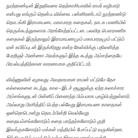
நூற்றாண்டின் இறுதிவரை தெற்காசியாவில் ராமர் வழிபாடு
என்பது எங்கும் தென்படவில்லை. பன்னிரண்டாம் நூற்றாண்டு
தொடங்கி இராமாயண, மகாபாரத கதைகள், நாடக பாணியில்
தெருக்கூத்துகளாக அரங்கேற்றப்பட்டன. பலவித பௌராணீக
கதைகள் இருந்தாலும் இராமாயணமும் மகாபாரதமும் மட்டும்
ஏன் உயிர்ப்புடன் இருக்கிறது என்ற கேள்விக்கு பதிலளித்த
பேரறிஞர் அண்ணா அவர்களும் இந்த கூத்து அம்சத்தையே
பிரபல்யத்திற்கான காரணமாக குறிப்பிட்டார்.
விஷ்ணுவின் ஏழாவது அவதாரமான ராமன் மட்டுமே தேச
எல்லைகளை கடந்து, கால – இடச் சூழலுக்கு ஏற்ற கலாச்சார
அம்சங்களுடன் பின்னிப் பிணைந்த பிம்பமாக புகழ்பெற்றுள்ளார்.
அவ்வாறு பிரசித்திப் பெற்ற பல்வேறு இராமாயண காதைகள்
ஒன்றொடொன்று தொடர்பின்றி வெவ்வேறு
கதையம்சங்களோடும் கதை மாந்தர்களோடும் குறி
இலக்குகளோடும் மக்கள் மத்தியில் பேசப்பட்டு வருகின்றன.
இந்தியாவில் வழக்கில் உள்ள இராமாயணங்களன்றி,