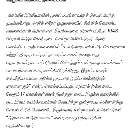
சுதந்திர இந்தியாவின் முதல் பயங்கரவாதச் செயல் நடந்து
முடிந்தபோது, அதில் ஏதோ ஒருவகையில் சிக்கிக் கொண்ட
காரணத்தால் ஆர்எஸ்எஸ் இயக்கத்தை சர்தார் பட்டேல் 1948
பிப்ரவரி 4ஆம் தேதி தடை செய்து அறிவித்தார். அவர்
வெளியிட்ட குறிப்பாணையில் “சங்பரிவார்களின் ஆட்சேபகரமான
மற்றும் தீங்கு பயக்கும் நடவடிக்கைகள் குறையாது
தொடர்கின்றன. சங்பரிவாரம் பின்பற்றும் வன்முறை கலாச்சாரம்
பல உயிர்களை காவு வாங்கியிருக்கிறது. இதில் மிகவும்
சமீபத்திய விலை மதிக்க முடியாத இறப்பு காந்திஜியும்
மரணமாகும்” என்று சொல்லப்பட்டது. ஆனால் இந்த தடை
வெறும் 17 மாதங்கள்தான் நீடித்தது. தடை இருந்த காலத்தில்
கூட இளம் சுயம்சேவகர்கள் தொடர்ந்து ஒன்றுகூடி ஆலோசித்து
செயல்பட்டுக் கொண்டே இருந்தனர் என்று வால்டர் ஆன்டர்சன்
“ஆரம்பகால ஆர்எஸ்எஸ்” என்ற தனது புத்தகத்தில்
தெரிவிக்கிறார்.