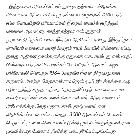
இத்தகைய அமைப்பில் உள் நுழைவதற்கான பல்நோக்கு
அடையாள அட்டைகளில் முதன்மையானதுதான் அயோத்தி.
எந்த நொடியிலும் பரிவாரங்கள் இதைக் கையில் எடுத்துக்
கொள்ள ஆவலோடு காத்திருந்தன என்பதுதான்
நூறாண்டுக்கும் மேலான இந்திய அரசியல் வரலாறு. இந்துத்துவ
அரசியல் தலைமை காலந்தோறும் ராமர் கோவில் சிக்கலை எப்படி
தனது அதிகார நலன்களுக்கு ஏதுவாக கையாண்டது என்பதைப்
பின்வரும் பத்திகளில் பார்க்கப் போகிறோம். ஆனால் பாஜக
படுதோல்வி அடைந்த 1984 தேர்தலே இதன் திருப்புமுனை
தருணம். அதற்கு பிறகுதான் ராம ஜென்மபூமி இயக்கத்தை ஒரு
புதிய ஹிந்து சமுதாயத்தை தோற்றுவிப்பதற்கான வரைபடமாக
சங்பரிவாரங்கள் கையாளத் தொடங்கினர். அந்த வரைபடம்
அயோத்திக்கு பிறகு மதுரா, காசி, தாஜ்மஹால் என
விடுவிக்கப்பட வேண்டிய மேலும் 3000 ஆலயங்கள் கொண்ட
பெரும் பட்டியலை அடையாளப்படுத்தி முஸ்லிம்களுக்கு எதிரான
முடிவில்லாத போரை அறிவித்து படை திரட்டிப் புறப்பட்டது.