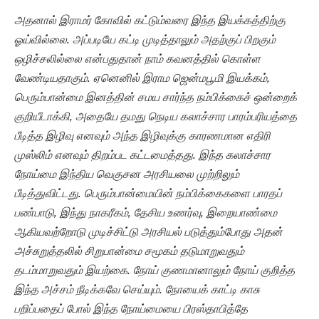
அதனால் இராமர் கோவில் கட்டும்வரை இந்த இயக்கத்திற்கு
ஓய்வில்லை. அப்படியே கட்டி முடித்தாலும் அதற்குப் பிறகும்
ஒழிச்சலில்லை என்பதுதான் நாம் கவனத்தில் கொள்ள
வேண்டியதாகும். ஏனெனில் இராம ஜென்மபூமி இயக்கம்,
பெரும்பான்மை இனத்தின் சமய சார்ந்த நம்பிக்கைச் ஒன்றைக்
குறியீடாக்கி, அதையே தமது நெடிய கலாச்சார பாரம்பரியத்தை
பீடித்த இழிவு எனவும் அந்த இழிவுக்கு காரணமான எதிரி
முஸ்லிம் எனவும் திறம்பட கட்டமைத்தது. இந்த கலாச்சார
நோய்மை இந்திய வெகுசன அரசியலை முற்றிலும்
பீடித்துவிட்டது. பெரும்பான்மையின் நம்பிக்கைகளை பாரதப்
பண்பாடு, இந்து நாகரீகம், தேசிய உணர்வு, இறையாண்மை
ஆகியவற்றோடு முடிச்சிட்டு அரசியல் படுத்தும்போது அதன்
அச்சுறுத்தலில் சிறுபான்மை சமூகம் தடுமாறுவதும்
தடம்மாறுவதும் இயற்கை. நோய் குணமானாலும் நோய் குறித்த
இந்த அச்சம் நீடிக்கவே செய்யும். நோயைக் காட்டி காசு
பறிப்பதைப் போல் இந்த நோய்மையை பிரஸ்தாபித்தே