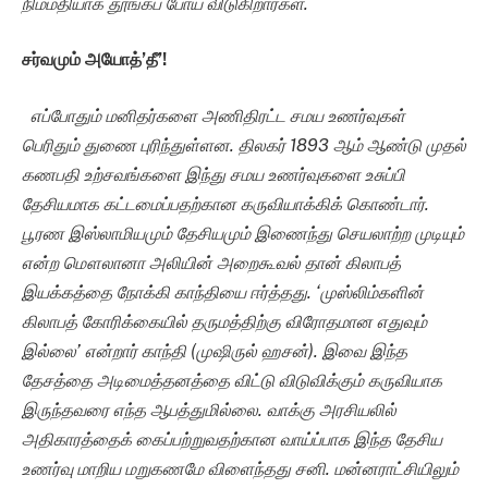
நிம்மதியாக தூங்கப் போய் விடுகிறார்கள்.
சர்வமும் அயோத்
’
தீ’!
எப்போதும் மனிதர்களை அணிதிரட்ட சமய உணர்வுகள்
பெரிதும் துணை புரிந்துள்ளன. திலகர் 1893 ஆம் ஆண்டு முதல்
கணபதி உற்சவங்களை இந்து சமய உணர்வுகளை உசுப்பி
தேசியமாக கட்டமைப்பதற்கான கருவியாக்கிக் கொண்டார்.
பூரண இஸ்லாமியமும் தேசியமும் இணைந்து செயலாற்ற முடியும்
என்ற மௌலானா அலியின் அறைகூவல் தான் கிலாபத்
இயக்கத்தை நோக்கி காந்தியை ஈர்த்தது. ‘முஸ்லிம்களின்
கிலாபத் கோரிக்கையில் தருமத்திற்கு விரோதமான எதுவும்
இல்லை’ என்றார் காந்தி (முஷிருல் ஹசன்). இவை இந்த
தேசத்தை அடிமைத்தனத்தை விட்டு விடுவிக்கும் கருவியாக
இருந்தவரை எந்த ஆபத்துமில்லை. வாக்கு அரசியலில்
அதிகாரத்தைக் கைப்பற்றுவதற்கான வாய்ப்பாக இந்த தேசிய
உணர்வு மாறிய மறுகணமே விளைந்தது சனி. மன்னராட்சியிலும்