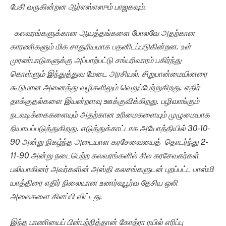
பேசி வருகின்றன
ஆர்எஸ்எஸும் பாஜகவும்
.
கலவரங்களுக்கான ஆயத்தங்களை போலவே அதற்கான
காரணிகளும் மிக சாதுரியமாக பதனிடப்படுகின்றன. உள்
முரண்பாடுகளுக்கு அப்பாற்பட்டு சங்பரிவாரம் பகிர்ந்து
கொள்ளும் இந்துத்துவ மேடை அரசியல், சிறுபான்மையினரை
கூடுமான அனைத்து வழிகளிலும் வெறுப்பேற்றுகிறது. எதிர்
தாக்குதல்களை இயன்றளவு ஊக்குவிக்கிறது. பழிவாங்கும்
நடவடிக்கைகளையும் அதற்கான உரிமைகளையும் முழுமையாக
நியாயப்படுத்துகிறது. எடுத்துக்காட்டாக அயோத்தியில் 30-10-
90 அன்று நிகழ்ந்த அடையாள கரசேவையைத் தொடர்ந்து 2-
11-90 அன்று நடைபெற்ற கலவரங்களில் சில கரசேவகர்கள்
பலியாகினர் அவர்களின் அஸ்தி கலசங்களுடன் புறப்பட்ட பாஸ்மி
யாத்திரை எதிர் நிலையான உணர்வுபூர்வ தேசிய ஒலி
அலைகளை கிளப்பி விட்டது.
இந்த பாணியைப் பின்பற்றித்தான் கோத்ரா ரயில் எரிப்பு