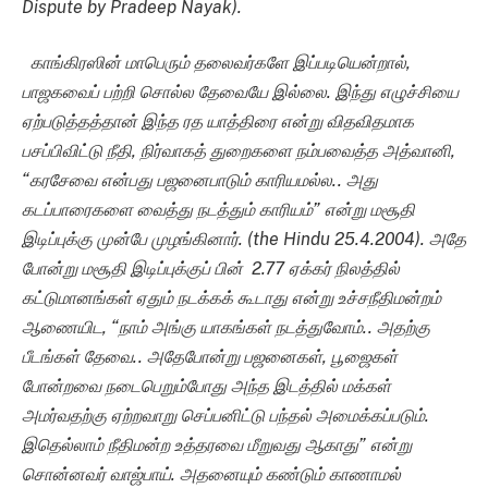
Dispute by Pradeep Nayak).
காங்கிரஸின் மாபெரும் தலைவர்களே இப்படியென்றால்,
பாஜகவைப் பற்றி சொல்ல தேவையே இல்லை. இந்து எழுச்சியை
ஏற்படுத்தத்தான் இந்த ரத யாத்திரை என்று விதவிதமாக
பசப்பிவிட்டு நீதி, நிர்வாகத் துறைகளை நம்பவைத்த
அத்வானி,
“
கரசேவை என்பது பஜனைபாடும் காரியமல்ல.. அது
கடப்பாரைகளை வைத்து நடத்தும் காரியம்” என்று மசூதி
இடிப்புக்கு முன்பே முழங்கினார். (
the Hindu 25.4.2004).
அதே
போன்று மசூதி இடிப்புக்குப் பின்
2.77
ஏக்கர் நிலத்தில்
கட்டுமானங்கள் ஏதும் நடக்கக் கூடாது என்று உச்சநீதிமன்றம்
ஆணையிட, “நாம் அங்கு யாகங்கள் நடத்துவோம்.. அதற்கு
பீடங்கள் தேவை.. அதேபோன்று பஜனைகள், பூஜைகள்
போன்றவை நடைபெறும்போது அந்த இடத்தில் மக்கள்
அமர்வதற்கு ஏற்றவாறு செப்பனிட்டு பந்தல் அமைக்கப்படும்.
இதெல்லாம் நீதிமன்ற உத்தரவை மீறுவது ஆகாது” என்று
சொன்னவர் வாஜ்பாய். அதனையும் கண்டும் காணாமல்