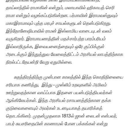
தாய்லாந்தில் ராமாகின் என்றும், மலாயாவில் ஹிகாயத் செரி
ராமா என்றும் வழங்கப்படுகின்றன. பர்மாவின் இராமவஸ்துவும்
மகாஇராமாவும் புத்த மரபுச் சாயல்களுடன் தென்படுகிறது.
இந்தோனேஷியாவில் ராமன் இஸ்லாமிய வாடையுடன் வலம்
வருகிறார். இராமாயணத்தின் மதச்சார்பற்ற பாரம்பரியம்
இவ்வாறிருக்க, இவையனைத்தையும் ஒரே குப்பிக்குள்
அடைக்கும் இந்துத்துவ வேலைத்திட்டம் அரசியல் லாபத்திற்காக
நிரல்பட்டதேயன்றி வேறு ஏதுமில்லை.
சுதந்திரத்திற்கு முன்பா
ன
காலத்தில்
இந்த கொதிநிலையை
சரியாக கணித்து, இந்து – முஸ்லிம் உறவுகளில் அமிலம்
ஊற்றுவதற்கான வாய்ப்பாக இதனை பயன்படுத்தியவர்கள்
ஆங்கிலேயர்கள். இந்த அரசியல் ரசாயனத்திற்கான தக்க
குடுவைகளையும் அவர்கள் உடனடியாகத் தயாரிக்கத்
தொடங்கினர். முதன்முதலாக 1813ல் ஜான் லைடன் என்பவர்,
பாபர் சுயசரிதையின் காணாமல் போன பக்கங்கள் என்று