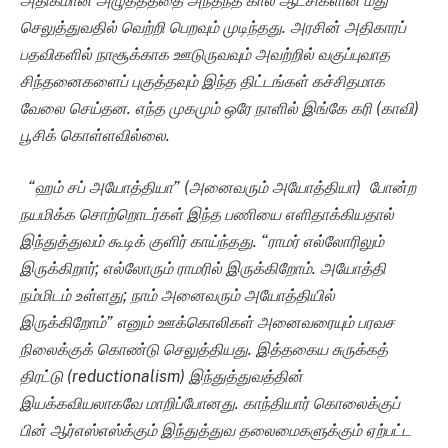
அதிகமான அழுத்தத்தை அந்தந்த கால ஆட்சிகளின் மீது
செலுத்துவதில் வெற்றி பெறவும் முடிந்தது.
அரசின் அதிகாரப்
பதவிகளில் நாசூக்காக ஊடுருவவும் அவற்றில் வகுப்புவாத
சிந்தனைகளைப் புகுத்தவும் இந்த திட்டங்கள் கச்சிதமாக
வேலை செய்தன. எந்த முகமும் ஒரே நாளில் இங்கே கரி (காவி)
பூசிக் கொள்ளவில்லை.
“ஹம் சப் அயோத்தியா” (அனைவரும் அயோத்தியா) போன்ற
நயமிக்க சொற்றொடர்கள் இந்த பணியை எளிதாக்கியதால்
இந்துத்துவம் கூடிக் குளிர் காய்ந்தது. “ராமர் எல்லோரிலும்
இருக்கிறார்; எல்லோரும் ராமரில் இருக்கிறோம். அயோத்தி
நம்மிடம் உள்ளது; நாம் அனைவரும் அயோத்தியில்
இருக்கிறோம்” எனும் ஊக்கொலிகள் அனைவரையும் பரவச
நிலைக்குக் கொண்டு செலுத்தியது. இத்தகைய சுருக்கத்
திரட்டு (reductionalism) இந்துத்துவத்தின்
இயக்கவியலாகவே மாறிப்போனது. காந்தியார் கொலைக்குப்
பின் ஆர்எஸ்எஸ்க்கும் இந்துத்துவ தலைமைகளுக்கும் ஏற்பட்ட