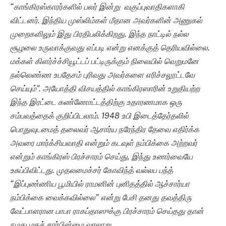
“காங்கிரஸ்காரர்களில் பலர் இன்று வகுப்புவாதிகளாகி
விட்டனர். இந்திய முஸ்லிம்கள் மீதான அவர்களின் அணுகல்
முறைகளிலும் இது பிரதிபலிக்கிறது. இந்த நாட்டில் நல்ல
சூழலை உருவாக்குவது எப்படி என்று எனக்குத் தெரியவில்லை.
மக்கள் கிளர்ச்ச்சியூட்டப் பட்டிருக்கும் நிலையில் வெறுமனே
நல்லெண்ண உபதேசம் புரிவது அவர்களை எரிச்சலூட்டவே
செய்யும்”. அயோத்தி விசயத்தில் காங்கிரஸாரின் உறுதியற்ற
இந்த இரட்டை கண்ணோட்டத்திற்கு உதாரணமாக ஒரு
சம்பவத்தைக் குறிப்பிடலாம். 1948 உபி இடைத்தேர்தலில்
பொதுவுடமைத் தலைவர் ஆசார்ய நரேந்திர தேவை எதிர்க்க
அவரை மார்க்சியவாதி என்றும் கடவுள் நம்பிக்கை அற்றவர்
என்றும் காங்கிரஸ் பிரச்சாரம் செய்து, இந்து உணர்வையே
உசுப்பிவிட்டது. முதலமைச்சர் கோவிந்த் வல்லப பந்த்
“இப்புண்ணிய பூமியில் ராமனின் புனிதத்தில் ஆச்சார்யா
நம்பிக்கை வைக்கவில்லை” என்று பேசி தனது தவத்திரு
வேட்பாளரான பாபா ராகப்தாஸுக்கு பிரச்சாரம் செய்தது தான்
நமது மதச் சார்பின்மை வரலாறு.