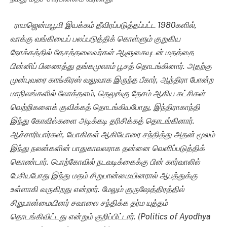
ராமஜென்மபூமி இயக்கம்
தீவிரப்படுத்தப்பட்ட
1980
களில்,
வாக்கு வங்கியைப் பலப்படுத்திக் கொள்ளும் குறுகிய
நோக்கத்தில் தேசத்தலைவர்கள் ஆளுகையுடன் மதத்தை
பின்னிப் பிணைத்து தங்கமுலாம் பூசத் தொடங்கினார். அதற்கு
முன்புவரை காங்கிரஸ் வலுவாக இருந்த பீகார், ஆந்திரா போன்ற
மாநிலங்களில் லோக்தளம், தெலுங்கு தேசம் ஆகிய கட்சிகள்
வெற்றிகளைக் குவிக்கத் தொடங்கியபோது, இந்திராகாந்தி
இந்து கோவில்களை அடிக்கடி தரிசிக்கத் தொடங்கினார்.
ஆச்சாரியார்கள், யோகிகள் ஆகியோரை சந்தித்து அதன் மூலம்
இந்து நலன்களின் பாதுகாவலராக தன்னை வெளிப்படுத்திக்
கொண்டார். பொற்கோவில் நடவடிக்கைக்கு பின் கார்வாலில்
பேசியபோது இந்து மதம் சிறுபான்மையினரால் ஆபத்துக்கு
உள்ளாகி வருகிறது என்றார். மேலும் குருஷேத்திரத்தில்
சிறுபான்மையினர் சவாலை சந்திக்க தர்ம யுத்தம்
தொடங்கிவிட்டது என்றும் குறிப்பிட்டார். (
Politics of Ayodhya