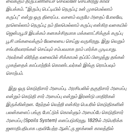
வைக்கும் திருப்பணியைச் செவ்வனே செய்கிறது காவி
இயக்கம். “இரும்பு பெட்டியில் நெருப்பு; உன் முகமெல்லாம்
கருப்பு” என்று ஒரு திரைப்பட வசனம் வருமே அதைப் போலவே,
நாளெல்லாம் நெருப்பு; நம் நிலமெல்லாம் கருப்பு என்கிற வகையில்
ஜென்மபூமி இயக்கம் கனகச்சிதமாக மக்களாட்சிக்குக் கருப்பு
பூசி மங்கவைக்கும் வேலையை செய்து வருகிறது. இது வெறும்
சங்பரிவாரங்கள் செய்யும் சம்பவமாக நாம் பார்க்க முடியாது.
அவர்கள் விரித்த வலையில் சிக்காமல் தப்பிப் பிழைத்து தங்கள்
முகத்தைக் காப்பாற்றிக் கொண்டவர்கள் இங்கு ரொம்பவும்
சொற்பம்.
இது ஒரு கெடுதிசார் அமைப்பு.
அரசியலில் தகுதிசார் அமைப்பு
என்றும் கெடுதி சார் அமைப்பு என்றும் இரண்டு மாதிரிகள்
இருக்கின்றன. தேர்தல் வெற்றி என்கிற பெயரில் கெடுதிகளின்
பலன்களை
ப்
பங்கு போட்டுக் கொள்ளும் அமைப்பே கெடுதிசார்
அமைப்பு
(Spoils System)
எ
னப்படுகிறது. 1829ல் அமெரிக்க
ஜனாதிபதியாக பதவியேற்ற ஆன்ட்ரு ஜாக்ஸன் காலத்தில்