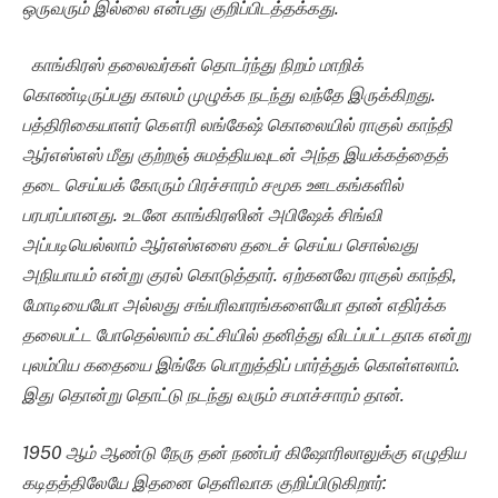
ஒருவரும் இல்லை என்பது குறிப்பிடத்தக்கது.
காங்கிரஸ் தலைவர்கள் தொடர்ந்து நிறம் மாறிக்
கொண்டிருப்பது காலம் முழுக்க நடந்து வந்தே இருக்கிறது.
பத்திரிகையாளர் கௌரி லங்கேஷ் கொலையில் ராகுல் காந்தி
ஆர்எஸ்எஸ் மீது குற்றஞ் சுமத்தியவுடன் அந்த இயக்கத்தைத்
தடை செய்யக் கோரும் பிரச்சாரம் சமூக ஊடகங்களில்
பரபரப்பானது. உடனே காங்கிரஸின் அபிஷேக் சிங்வி
அப்படியெல்லாம் ஆர்எஸ்எஸை தடைச் செய்ய சொல்வது
அநியாயம் என்று குரல் கொடுத்தார். ஏற்கனவே ராகுல் காந்தி,
மோடியையோ அல்லது சங்பரிவாரங்களையோ தான் எதிர்க்க
தலைபட்ட போதெல்லாம் கட்சியில் தனித்து விடப்பட்டதாக என்று
புலம்பிய கதையை இங்கே பொறுத்திப் பார்த்துக் கொள்ளலாம்.
இது தொன்று தொட்டு நடந்து வரும் சமாச்சாரம் தான்.
1950 ஆம் ஆண்டு நேரு தன் நண்பர் கிஷோரிலாலுக்கு எழுதிய
கடிதத்திலேயே இதனை தெளிவாக குறிப்பிடுகிறார்: