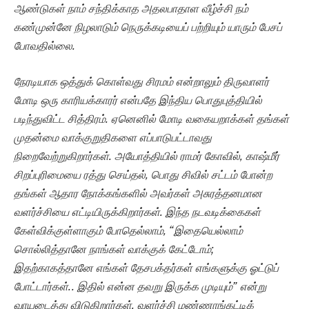
ஆண்டுகள் நாம் சந்திக்காத அதலபாதாள வீழ்ச்சி நம்
கண்முன்னே நிழலாடும் நெருக்கடியைப் பற்றியும் யாரும் பேசப்
போவதில்லை.
நேரடியாக ஒத்துக் கொள்வது சிரமம் என்றாலும் திருவாளர்
மோடி ஒரு காரியக்காரர் என்பதே இந்திய பொதுபுத்தியில்
படிந்துவிட்ட சித்திரம். ஏனெனில் மோடி வகையறாக்கள் தங்கள்
முதன்மை வாக்குறுதிகளை எப்பாடுபட்டாவது
நிறைவேற்றுகிறார்கள். அயோத்தியில் ராமர் கோவில், காஷ்மீர்
சிறப்புரிமையை ரத்து செய்தல், பொது சிவில் சட்டம் போன்ற
தங்கள் ஆதார நோக்கங்களில் அவர்கள் அசுரத்தனமான
வளர்ச்சியை எட்டியிருக்கிறார்கள். இந்த நடவடிக்கைகள்
கேள்விக்குள்ளாகும் போதெல்லாம், “இதையெல்லாம்
சொல்லித்தானே நாங்கள் வாக்குக் கேட்டோம்;
இதற்காகத்தானே எங்கள் தேசபக்தர்கள் எங்களுக்கு ஓட்டுப்
போட்டார்கள்.. இதில் என்ன தவறு இருக்க முடியும்” என்று
வாயடைத்து விடுகிறார்கள். வளர்ச்சி மண்ணாங்கட்டிக்