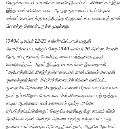
நெருக்கடியைச் சமாளிக்க கையெடுக்கப்பட்ட வில்லங்கம் இது.
இந்த கண்ணிவெடிகளை அகற்ற முடியாமல் மிகப் பெரும்
மக்கள் செல்வாக்கு பெற்றிருந்த நேருவால் கூட கையைத் தான்
பிசைந்து கொண்டிருக்க முடிந்தது.
1949ல் டிசம்பர் 22/23 நள்ளிரவில் பாபர் மசூதி
அபகரிக்கப்பட்டதற்குப் பிறகு 1949 டிசம்பர் 26 அன்று பிரதமர்
நேரு, உபி முதல்வர் கோவிந்த வல்லப பந்த்துக்கு தந்தி
கொடுகத்தார். அதில் இருந்த வாசகங்கள் இவைதான்:
“அயோத்தியில் நிகழ்ந்துள்ளமையால் நான் மிகவும் அமைதி
குலைந்துள்ளேன். இப்பிரச்சினையில் நீங்கள் தனிப்பட்ட
முறையில் அக்கறை செலுத்திக் கவனிப்பீர்கள் என மெய்யாக
நான் நம்புகிறேன். மோசமான பின் விளைவுகளை ஏற்படுத்தக்
கூடிய ஆபத்தான முன் உதாரணம் ஒன்று அங்கே
ஏற்படுத்தப்பட்டுள்ளது”. வெறுப்பு அரசியலுக்கு சாமரம் வீசும்
ஆதிக்கம் தான் அன்றும் அவரை உறுத்து வந்து வாட்டியது.
நாளடைவில் சர்வமும் அயோத்தீ என்றாகி, அதுவே அரசியல்