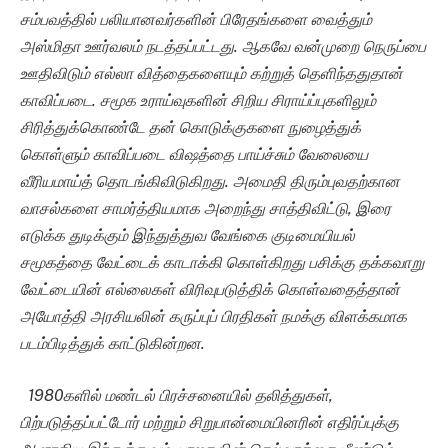
சம்பவத்தில் பலியானவர்களின் பிரேதங்களை வைத்தும்
அஸ்மிதா ஊர்வலம் நடத்தப்பட்டது. ஆகவே வன்முறை நெருப்பை
ஊதிவிடும் எல்லா வித்தைகளையும் கற்றுத் தெளிந்ததுதான்
காவிப்படை. சமூக உராய்வுகளின் சிறிய சிராய்ப்புகளிலும்
சிரித்துக்கொண்டே தன் கொடுக்குகளை நுழைத்துக்
கொள்ளும் காவிப்படை விஷத்தை பாய்ச்சும் வேலையை
வீரியமாய்த் தொடங்கிவிடுகிறது. அமைதி திரும்புவதற்கான
வாசல்களை சாமர்த்தியமாக அறைந்து சாத்திவிட்டு, இரை
எடுக்க துடிக்கும் இந்துத்துவ வேங்கை குடிமையியல்
சமூகத்தை வேட்டைக் காடாக்கி கொள்கிறது பசிக்கு தக்கவாறு
வேட்டையின் எல்லைகள் விரிவுபடுத்திக் கொள்வதைத்தான்
அயோத்தி அரசியலின் கருப்புப் பிரதிகள் நமக்கு விளக்கமாக
படம்பிடித்துக் காட்டுகின்றன.
1980
களில் மண்டல் பிரச்சனையில் தலித்துகள்,
பிற்படுத்தப்பட்டோர் மற்றும் சிறுபான்மையினரின் எதிர்ப்புக்கு