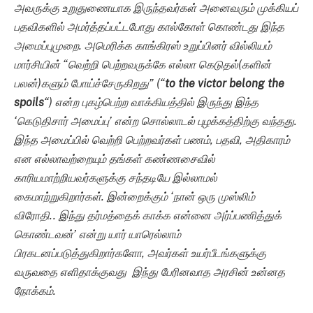
அவருக்கு உறுதுணையாக இருந்தவர்கள் அனைவரும் முக்கியப்
பதவிகளில் அமர்த்தப்பட்டபோது கால்கோள் கொண்டது இந்த
அமைப்புமுறை. அமெரிக்க காங்கிரஸ் உறுப்பினர் வில்லியம்
மார்சியின் “வெற்றி பெற்றவருக்கே எல்லா கெடுதல்(களின்
பலன்)களும் போய்ச்சேருகிறது” (
“
to the victor belong the
spoils
“
)
என்ற புகழ்பெற்ற வாக்கியத்தில் இருந்து இந்த
‘கெடுதிசார் அமைப்பு’ என்ற சொல்லாடல் புழக்கத்திற்கு வந்தது.
இந்த அமைப்பில் வெற்றி பெற்றவர்கள் பணம், பதவி, அதிகாரம்
என எல்லாவற்றையும்
தங்கள் கண்ணசைவில்
காரியமாற்றியவர்களுக்கு சந்தடியே இல்லாமல்
கைமாற்றுகிறார்கள்.
இன்றைக்கும் ‘நான் ஒரு முஸ்லிம்
விரோதி.. இந்து தர்மத்தைக் காக்க என்னை அர்ப்பணித்துக்
கொண்டவன்’ என்று யார் யாரெல்லாம்
பிரகடனப்படுத்துகிறார்களோ, அவர்கள் உயர்பீடங்களுக்கு
வருவதை எளிதாக்குவது இந்து பேரினவாத அரசின் உன்னத
நோக்கம்.