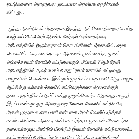
ஓட்டுக்களை அள்ளுவது நுட்பமான அரசியல் தந்திரமாகி
விட்டது. .
ஐந்து ஆண்டுகள் பிரதமராக இருந்து ஆட்சியை நிறைவு செய்த
வாஜ்பாய் 2004ஆம் ஆண்டு தேர்தல் பிரச்சாரத்தை
அயோத்தியில் இருந்துதான் தொடங்கினார். தேர்தலில் பாஜக
வெளியிட்ட தொலைநோக்கு ஆவணம் முன்வைத்த முதல்
அம்சமே ராமர் கோயில் கட்டுவதாகும். பிப்ரவரி 7ஆம் தேதி
அயோத்தியில் அவர் பேசும் போது “ராமர் கோயில் கட்டுவது
பாஜகவின் கொள்கை. இன்னும் முடிக்கப்படாத பணி அது. பாஜக
ஆட்சிக்கு வந்தால் கோவில் கட்டுவதற்கான அனைத்துத்
தடைகளும் நீக்கப்படும்” என்று முழங்கினார்.. அதாவது மசூதி
இடிப்பு என்பது ஒரு அரைகுறை வேலை. கோவில் கட்டுவதே
அதன் முழுமையான பணி என்பதை அவர் வெளிப்படுத்தத்
தயங்கவில்லை. அவரை பின்தொடர்ந்த பாஜகவின் அனைத்து
தலைவர்களும் மீண்டும் மீண்டும் இராமர் கோவில் கட்டுவதையே
வலியுறுத்திப் பேசினார்களே ஒழிய, ‘இந்தியா ஒளிர்கிறது’