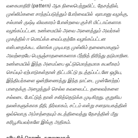
வகைமாதிரி (pattern) ஆக நிலைபெற்றுவிட்ட தேசத்தில்,
முஸ்லிம்களை சாந்தப்படுத்தும் போர்வையில் ஷாபானு வழக்கு,
சல்மான் ருஷ்டி விவகாரம் போன்றவை குச்சி மிட்டாய்களாக
வழங்கப்பட்டன. உண்மையில் அவை அனைத்தும் அவர்கள்
முகத்தில் ஈ மொய்க்க வைப்பதற்கே வழங்கப்பட்டன
என்பதைக்கூட விளங்க முடியாத முஸ்லிம் தலைமைகளும்
அவற்றையே பெருஞ்சாதனைகளாக பீற்றித் திரிந்து தடுமாறின.
உண்மையில் இந்த அமைப்பை ஒட்டுமொத்தமாக கபளீகரம்
செய்யும் ஏற்பாடுகள்தான் திட்டமிட்டு நடத்தப்பட்டனே ஒழிய,
இந்தியர்களை ஒன்றிணைத்து இந்த நாட்டை முன்னேற்றப்
பாதைக்கு அழைத்துச் செல்ல கவலைபட்ட தலைவர்களை
சல்லடை போட்டுத் தான் சலித்தெடுக்க முடிகிறது. குறுகிய
நலன்களுக்காக நீதி, நிர்வாகம், சட்டம் என்று சனநாயகத்தின்
ஒவ்வொரு அம்சத்தையும் கடத்திவைத்து தேசத்தின் மீது
கரிபூசியவர்களே இங்கு அதிகம்.
கரி
பூசிக் கொண்ட தலைமைகள்