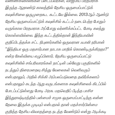
வண்ணக்கோலங்கள் படைப்பவர்கள், வாஜ்பாய் பிரதமராக
இருந்த ஆறாண்டு காலத்தில் தேசிய ஒருமைப்பாட்டுக்
கவுன்சிலை ஒருமுறைகூட கூட்டவே இல்லை
.
2013
ஆம் ஆண்டு
தேசிய ஒருமைப்பாட்டுக் கவுன்சில் கூட்டம் நடைபெற்ற போதும்
வருங்கால பிரதமராக அப்போது வர்ணிக்கப்பட்ட மோடி கலந்து
கொள்ளவில்லை
.
இந்த கூட்டத்தில்தான்
இந்தியாவின்
குறிப்பிடத்தக்க சட்ட நிபுணர்களில் ஒருவரான ஃபாலி நரிமான்
“
இந்தியா ஒரு மதசார்பான நாடாக மாறிக் கொண்டிருக்கிறதா
?
”
என்ற கேள்வியை எழுப்பினார். தேசிய ஒருமைப்பாட்டு
கவுன்சிலில் சங்பரிவாரங்கள் நாட்டின் பல்வேறு பகுதிகளில்
நடத்தும் திரைமறைவு சித்து வேலைகள் வெளிவரும்
என்பதாலும், அதில் சிக்கி அம்பலப்படுவதை தவிர்க்கலாம்
என்பதாலும் கடந்த ஆறு வருடங்களாக கவுன்சிலைக் கிடப்பில்
போடப்பட்டுள்ளது மோடி அரசு. மதவெறிப் பீடித்த பாசிச
இந்துராஷ்டிரத்தில் பன்மைச் சமூக ஒருமைப்பாட்டிற்கு என்ன
தேவை இருக்க முடியும் என்பதால் தான்
மதச்சார்பின்மை
குறித்த தேசிய விவாதத்தை நடத்த வேண்டும் என்று அடிக்கடி