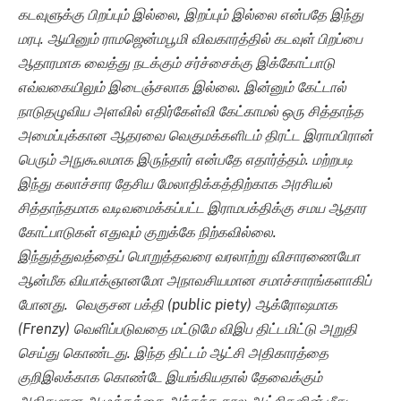
கடவுளுக்கு பிறப்பும் இல்லை, இறப்பும் இல்லை என்பதே இந்து
மரபு. ஆயினும் ராமஜென்மபூமி விவகாரத்தில் கடவுள் பிறப்பை
ஆதாரமாக வைத்து நடக்கும் சர்ச்சைக்கு இக்கோட்பாடு
எவ்வகையிலும் இடைஞ்சலாக இல்லை. இன்னும் கேட்டால்
நாடுதழுவிய அளவில் எதிர்கேள்வி கேட்காமல் ஒரு சித்தாந்த
அமைப்புக்கான ஆதரவை வெகுமக்களிடம் திரட்ட இராமபிரான்
பெரும் அநுகூலமாக இருந்தார் என்பதே எதார்த்தம். மற்றபடி
இந்து கலாச்சார தேசிய மேலாதிக்கத்திற்காக
அரசியல்
சித்தாந்தமாக வடிவமைக்கப்பட்ட இராமபக்திக்கு சமய ஆதார
கோட்பாடுகள் எதுவும் குறுக்கே நிற்கவில்லை.
இந்துத்துவத்தைப் பொறுத்தவரை வரலாற்று விசாரணையோ
ஆன்மீக வியாக்ஞானமோ அநாவசியமான சமாச்சாரங்களாகிப்
போனது. வெகுசன பக்தி (
public piety)
ஆக்ரோஷமாக
(Frenzy)
வெளிப்படுவதை மட்டுமே விஇப திட்டமிட்டு அறுதி
செய்து கொண்டது.
இந்த திட்டம் ஆட்சி அதிகாரத்தை
குறிஇலக்காக கொண்டே இயங்கியதால் தேவைக்கும்