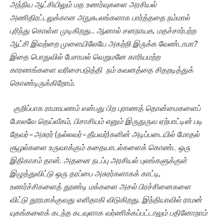
அந்நிய ஆட்சியிலும் மத உணர்வுகளை அரசியல்
அணிதிரட்டலுக்கான அநுகூலங்களாக பார்த்ததை நம்மால்
புரிந்து கொள்ள முடிகிறது.. ஆனால் சனநாயக, மதச்சார்பற்ற
ஆட்சி இவற்றை முளையிலேயே அகற்றி இருக்க வேண்டாமா?
இதை பொதுவில் பேசாமல் வெறுமனே காரியமற்ற
காரணங்களை வரிசைபடுத்தி நம் கவனத்தை சிதறடித்துக்
கொண்டிருக்கிறோம்.
குறிப்பாக ராமாயணம் என்பது பிற புராணத் தொன்மைகளைப்
போலவே தெய்வீகம், பிசாசியம் எனும் இருதுருவ ஏற்பாட்டின் படி
தேவர் – அசுரர் (நல்லவர் – தீயவர்)களின் அடிப்படையில் மோதல்
சூழல்களை உருவாக்கும் கதையாடல்களைக் கொண்ட ஒரு
இதிகாசம் தான். அதனை நடப்பு அரசியல் புலங்களுக்குள்
இழுத்துவிட்டு ஒரு தரப்பை அசுரர்களாகக் காட்டி,
உணர்ச்சிகளைத் தூண்டி மக்களை அசல் பிரச்சினைகளை
விட்டு தூரமாக்குவது எளிதாகி விடுகிறது. இந்தியாவில் ராமன்
யுகங்களைக் கடந்த கடவுளாக வர்ணிக்கப்பட்டாலும் பதினோறாம்