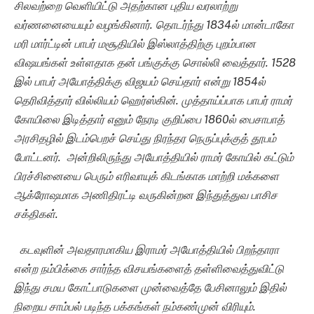
சிலவற்றை வெளியிட்டு அதற்கான புதிய வரலாற்று
வர்ணனையையும் வழங்கினார். தொடர்ந்து 1834ல் மான்டாகோ
மரி மார்ட்டின் பாபர் மசூதியில் இஸ்லாத்திற்கு புறம்பான
விஷயங்கள் உள்ளதாக தன் பங்குக்கு சொல்லி வைத்தார். 1528
இல் பாபர் அயோத்திக்கு விஜயம் செய்தார் என்று 1854ல்
தெரிவித்தார் வில்லியம் ஹெர்ஸ்கின். முத்தாய்ப்பாக பாபர் ராமர்
கோயிலை இடித்தார் எனும் நேரடி குறிப்பை 1860ல் பைசாபாத்
அரசிதழில் இடம்பெறச் செய்து நிரந்தர நெருப்புக்குத்
தூபம்
போட்டனர்.
அன்றிலிருந்து அயோத்தியில் ராமர் கோயில் கட்டும்
பிரச்சினையை பெரும் எரிவாயுக் கிடங்காக மாற்றி மக்களை
ஆக்ரோஷமாக அணிதிரட்டி வருகின்றன இந்துத்துவ பாசிச
சக்திகள்.
கடவுளின் அவதாரமாகிய இராமர் அயோத்தியில் பிறந்தாரா
என்ற நம்பிக்கை சார்ந்த விசயங்களைத் தள்ளிவைத்துவிட்டு
இந்து சமய கோட்பாடுகளை முன்வைத்தே பேசினாலும் இதில்
நிறைய சாம்பல் படிந்த பக்கங்கள் நம்கண்முன் விரியும்.