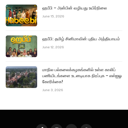
ஹபீபி – அன்பின் வழியது உயிர்நிலை
June 15, 2026
ஹபீபி: தமிழ் சினிமாவின் புதிய அத்தியாயம்
June 12, 2026
மாநில பல்கலைக்கழகங்களில் உள்ள காலிப்
பணியிடங்களை உடனடியாக நிரப்புக – எஸ்ஐஓ
கோரிக்கை!
June 3, 2026