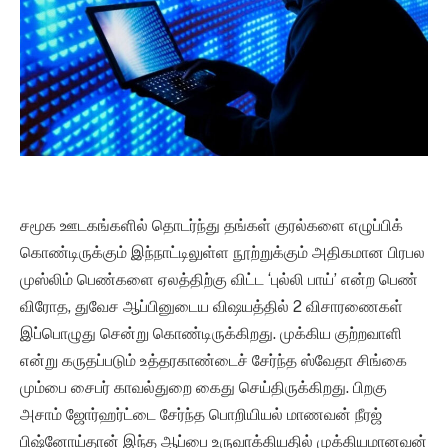
சமூக ஊடகங்களில் தொடர்ந்து தங்கள் குரல்களை எழுப்பிக்
கொண்டிருக்கும் இந்நாட்டிலுள்ள நூற்றுக்கும் அதிகமான பிரபல
முஸ்லிம் பெண்களை ஏலத்திற்கு விட்ட ‘புல்லி பாய்’ என்ற பெண்
விரோத, துவேச ஆப்பினுடைய விஷயத்தில் 2 விசாரணைகள்
இப்பொழுது சென்று கொண்டிருக்கிறது. முக்கிய குற்றவாளி
என்று கருதப்படும் உத்தரகாண்டைச் சேர்ந்த ஸ்வேதா சிங்கை
மும்பை சைபர் காவல்துறை கைது செய்திருக்கிறது. பிறகு
அசாம் ஜோர்ஹர்ட்டை சேர்ந்த பொறியியல் மாணவன் நீரஜ்
பிஷ்னோய்தான் இந்த ஆப்பை உருவாக்கியதில் முக்கியமானவன்