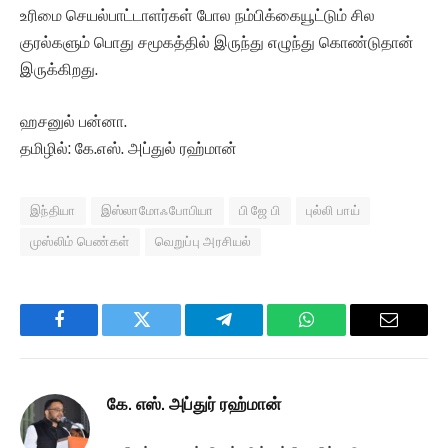
உரிமை செயல்பாட்டாளர்கள் போல நம்பிக்கையூட்டும் சில
குரல்களும் பொது சமூகத்தில் இருந்து எழுந்து கொண்டுதான்
இருக்கிறது.
ஹசனுல் பன்னா.
தமிழில்: கே.எஸ். அப்துல் ரஹ்மான்
இந்தியா
இஸ்லாமோஃபோபியா
பி ஜே பி
புல்லி பாய்
முஸ்லிம் பெண்கள்
வெறுப்பு அரசியல்
Facebook
Twitter
Telegram
WhatsApp
Email
கே. எஸ். அப்துர் ரஹ்மான்