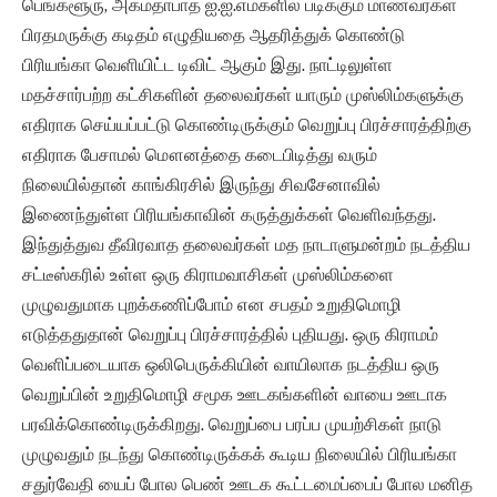
பெங்களூரு, அகமதாபாத் ஐ.ஐ.எம்களில் படிக்கும் மாணவர்கள்
பிரதமருக்கு கடிதம் எழுதியதை ஆதரித்துக் கொண்டு
பிரியங்கா வெளியிட்ட டிவிட் ஆகும் இது. நாட்டிலுள்ள
மதச்சார்பற்ற கட்சிகளின் தலைவர்கள் யாரும் முஸ்லிம்களுக்கு
எதிராக செய்யப்பட்டு கொண்டிருக்கும் வெறுப்பு பிரச்சாரத்திற்கு
எதிராக பேசாமல் மௌனத்தை கடைபிடித்து வரும்
நிலையில்தான் காங்கிரசில் இருந்து சிவசேனாவில்
இணைந்துள்ள பிரியங்காவின் கருத்துக்கள் வெளிவந்தது.
இந்துத்துவ தீவிரவாத தலைவர்கள் மத நாடாளுமன்றம் நடத்திய
சட்டீஸ்கரில் உள்ள ஒரு கிராமவாசிகள் முஸ்லிம்களை
முழுவதுமாக புறக்கணிப்போம் என சபதம் உறுதிமொழி
எடுத்ததுதான் வெறுப்பு பிரச்சாரத்தில் புதியது. ஒரு கிராமம்
வெளிப்படையாக ஒலிபெருக்கியின் வாயிலாக நடத்திய ஒரு
வெறுப்பின் உறுதிமொழி சமூக ஊடகங்களின் வாயை ஊடாக
பரவிக்கொண்டிருக்கிறது. வெறுப்பை பரப்ப முயற்சிகள் நாடு
முழுவதும் நடந்து கொண்டிருக்கக் கூடிய நிலையில் பிரியங்கா
சதுர்வேதி யைப் போல பெண் ஊடக கூட்டமைப்பைப் போல மனித