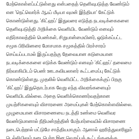
மேற்கொள்ளப்பட்டுள்ளது என்பதைத் தெளிவுபடுத்த வேண்டும்
என ‘நெட்வொர்க் ஆஃப் மீடியா வுமன் இந்தியா’ கேட்டுக்
கொண்டுள்ளது. ‘கிட்ஹப்’ இதுவரை எடுத்த நடவடிக்கைகளை
தெளிவுபடுத்தி அறிக்கை வெளியிட வேண்டும் எனவும்
எதிர்காலத்தில் பெண்கள், சிறுபான்மையினர், ஒடுக்கப்பட்ட
சமூக பிரிவினரை மோசமாக சமூகத்தில் பிரச்சாரம்
செய்யப்படாமல் இருப்பதற்கு தேவையான கடுமையான
நடவடிக்கைகளை எடுக்க வேண்டும் எனவும் ‘கிட்ஹப்’ தலைமை
நிர்வாகியிடம் பெண் ஊடகவியலாளர் கூட்டமைப்பு கேட்டுக்
கொண்டுள்ளது. முதலில் வெளியிட்ட அறிக்கைக்குப் பிறகு
‘கிட்ஹப்’ இதுதொடர்பாக வேறு எந்த விவரங்களையும்
வெளியிடவில்லை. அதை வெளிக்கொணர்வதற்கான
முயற்சிகளையும் விசாரணை அமைப்புகள் மேற்கொள்ளவில்லை.
முழுமையான விசாரணையை நடத்தி உண்மை வெளிவர
வேண்டுமானால் நீதிமன்றத்தின் மேற்பார்வையில் விசாரணை
நடைபெற்றால் மட்டுமே சாத்தியமாகும். ஆனால் ஹரித்துவாரிலும்
டெல்லியிலும் நடைபெற்ற இன வெறுப்புக் கூட்டங்களுக்கு