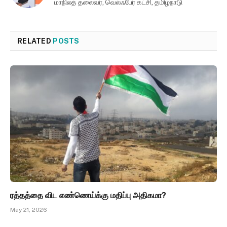
மாநிலத் தலைவர், வெல்ஃபேர் கட்சி, தமிழ்நாடு
RELATED
POSTS
ரத்தத்தை விட எண்ணெய்க்கு மதிப்பு அதிகமா?
May 21, 2026