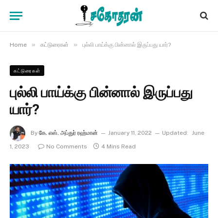
»
»
Home
கட்டுரைகள்
புல்லி பாய்க்கு பின்னால் இருப்பது யார்?
கட்டுரைகள்
புல்லி பாய்க்கு பின்னால் இருப்பது
யார்?
By
கே. எஸ். அப்துர் ரஹ்மான்
January 11, 2022
Updated:
June
1, 2023
No Comments
4 Mins Read