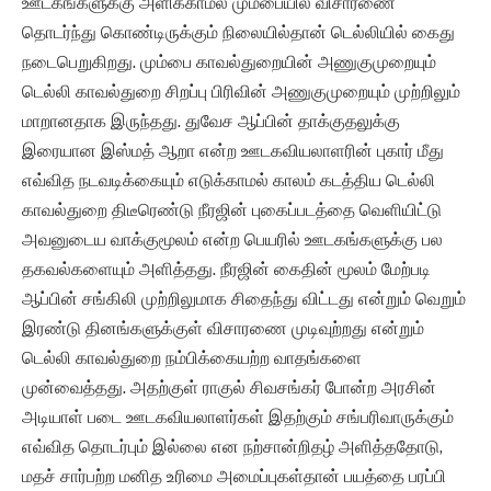
ஊடகங்களுக்கு அளிக்காமல் மும்பையில் விசாரணை
தொடர்ந்து கொண்டிருக்கும் நிலையில்தான் டெல்லியில் கைது
நடைபெறுகிறது. மும்பை காவல்துறையின் அணுகுமுறையும்
டெல்லி காவல்துறை சிறப்பு பிரிவின் அணுகுமுறையும் முற்றிலும்
மாறானதாக இருந்தது. துவேச ஆப்பின் தாக்குதலுக்கு
இரையான இஸ்மத் ஆறா என்ற ஊடகவியலாளரின் புகார் மீது
எவ்வித நடவடிக்கையும் எடுக்காமல் காலம் கடத்திய டெல்லி
காவல்துறை திடீரெண்டு நீரஜின் புகைப்படத்தை வெளியிட்டு
அவனுடைய வாக்குமூலம் என்ற பெயரில் ஊடகங்களுக்கு பல
தகவல்களையும் அளித்தது. நீரஜின் கைதின் மூலம் மேற்படி
ஆப்பின் சங்கிலி முற்றிலுமாக சிதைந்து விட்டது என்றும் வெறும்
இரண்டு தினங்களுக்குள் விசாரணை முடிவுற்றது என்றும்
டெல்லி காவல்துறை நம்பிக்கையற்ற வாதங்களை
முன்வைத்தது. அதற்குள் ராகுல் சிவசங்கர் போன்ற அரசின்
அடியாள் படை ஊடகவியலாளர்கள் இதற்கும் சங்பரிவாருக்கும்
எவ்வித தொடர்பும் இல்லை என நற்சான்றிதழ் அளித்ததோடு,
மதச் சார்பற்ற மனித உரிமை அமைப்புகள்தான் பயத்தை பரப்பி