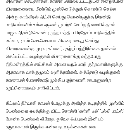
அவர்கள் செய்தார்கள். கர்கரே கொல்லப்பட்டதுடன் நின்றுபோன
விசாரணையை மீண்டும் முன்னெடுத்துக் கொண்டு செல்ல
அன்று காங்கிரஸ் ஆட்சி செய்து கொண்டிருந்த இரண்டு
மாநிலங்களில் உள்ள ஏடிஎஸ் முயற்சி செய்த நிலையில்தான்
பாஜக ஆண்டுகொண்டிருந்த மத்திய பிரதேசம் மாநிலத்தில்
உள்ள ஏடிஎஸ் வேகவேகமாக சிலரை கைது செய்து
விசாரணைக்கு முடிவு கட்டினர். குற்றப்பத்திரிக்கை தாக்கல்
செய்யப்பட்ட வழக்குகள் விசாரணைக்கு வந்தபோது
நீதிமன்றத்தில் சாட்சிகள் அனைவரும் மாறி குற்றவாளிகளுக்கு
ஆதரவாக வாக்குமூலம் அளித்தார்கள். அத்தோடு வழக்குகள்
காணாமல் போனதோடு முக்கிய குற்றவாளி நாடாளுமன்ற
உறுப்பினராகவும் மாறிவிட்டார்.
கிட்ஹப் நிர்வாகி தாமஸ் டோமுக்கு அளித்த கடிதத்தில் முஸ்லிம்
பெண்களை ஏலத்திற்கு விட்ட சொல்லி ‘சுள்ளி டீல்’ ‘புல்லி பாய்ஸ்’
போன்ற பெண்கள் விரோத, துவேச ஆப்புகள் இனியும்
உருவாகாமல் இருக்க என்ன நடவடிக்கைகள் கை