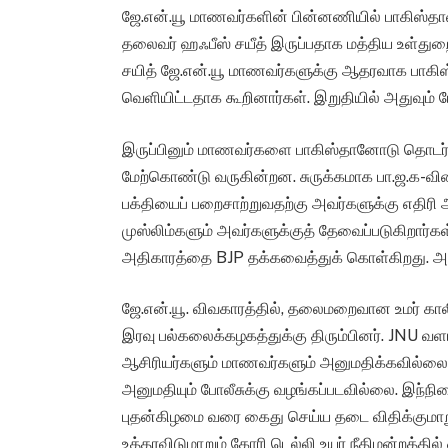
ஜே.என்.யூ மாணவர்களின் பின்னணியில் பாகிஸ்தா
தலைவர் ஹஃபீஸ் சயீத் இருப்பதாக மத்திய உள்துறை அ
சயித் ஜே.என்.யூ மாணவர்களுக்கு ஆதரவாக பாகி
வெளியிட்டதாக கூறினார்கள். இறுதியில் அதுவும
இருப்பினும் மாணவர்களை பாகிஸ்தானோடு தொடர்புப
மேற்கொண்டு வருகின்றன. சுருக்கமாக பா.ஜ.க-வி
பக்தியைப் பறைசாற்றுவதற்கு அவர்களுக்கு எதிரி
முஸ்லிம்களும் அவர்களுக்குத் தேவைப்படுகிறார்கள
அதிகாரத்தை BJP தக்கவைத்துக் கொள்கிறது. அத
ஜே.என்.யூ. விவகாரத்தில், தலைமறைவான உமர் காலி
இரவு பல்கலைக்கழகத்துக்கு திரும்பினர். JNU 
ஆசிரியர்களும் மாணவர்களும் அனுமதிக்கவில்லை
அனுமதியும் போலீசுக்கு வழங்கப்படவில்லை. இந்நி
புதன்கிழமை வரை கைது செய்ய தடை விதிக்குமாறு
உத்தரவிடுமாறும் கோரி டெல்லி உயர் நீதிமன்றத்தில்