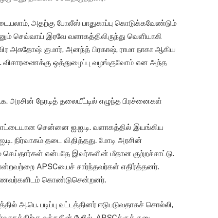
டையலாம், அதற்கு போலீஸ் பாதுகாப்பு கொடுக்கவேண்டும்
்பனும் செவ்வாய் இரவே வளாகத்திலிருந்து வெளியாகி
ர அசுதோஷ் குமார், அனந்த் பிரகாஷ், ராமா நாகா ஆகிய
. விசாரணைக்கு ஒத்துழைப்பு வழங்குவோம் என அந்த
க. அரசின் நேரடித் தலையீட்டில் எழுந்த பிரச்னைகள்
கோட்டையான சென்னை ஐ.ஐ.டி. வளாகத்தில் இயங்கிய
ஐ.ஐ.டி. நிர்வாகம் தடை விதித்தது. மோடி அரசின்
ெய்தார்கள் என்பதே இவர்களின் மீதான குற்றச்சாட்டு.
போன்றவற்றை APSCயைச் சார்ந்தவர்கள் எதிர்த்தனர்.
 மாணவர்களிடம் கொண்டுசென்றனர்.
்தில் அ.பெ. படிப்பு வட்டத்தினர் ஈடுபடுவதாகச் சொல்லி,
வாகத்திற்கு வந்ததின் பேரில், APSCக்குத் தடை