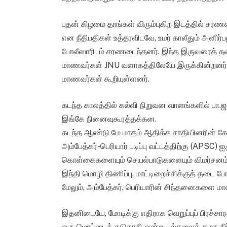
புதன் கிழமை தாங்கள் விரும்புகிற இடத்தில் சரண
என நீதிபதிகள் உத்தரவிடவே, உமர் காலீதும் அனிர
போலீஸாரிடம் சரணடைந்தனர். இந்த இருவரைத் தவி
மாணவர்கள் JNU வளாகத்திலேயே இருக்கின்றனர்
மாணவர்கள் கூறியுள்ளனர்.
கடந்த காலத்தில் கல்வி நிறுவன வாளங்களில் பா.ஜ.
இங்கே நினைவுகூரத்தக்கன.
கடந்த ஆண்டு மே மாதம் ஆதிக்க சாதியினரின் 
அம்பேத்கர்-பெரியார் படிப்பு வட்டத்திற்கு (APSC) 
கொள்கைகளையும் செயல்பாடுகளையும் விமர்சனம் ச
இந்தி மொழி திணிப்பு, மாட்டிறைச்சிக்குத் தடை 
மேலும், அம்பேத்கர், பெரியாரின் சிந்தனைகளை
இதனிடையே, மோடிக்கு எதிராக வெறுப்புப் பிரச்சாரத
ஒரு மொட்டைக் கடுதாசி ஒன்று பல்கலைக் கழக நிர்