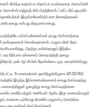
னைச் சேர்ந்த லஷ்கர்-ஏ-தொய்பா பயங்கரவாத அமைப்பின்
மைச்சர் ராஜ்நாத் சிங் பிதற்றினார். ட்விட்டரில் ஹஃபீஸ்
ஸ்தானியர்கள் இருக்கவேண்டும் என நிலைத்தகவல்
் போலியானது என்பது நிரூபணமானது.
டுத்தியே சங்கப்பரிவாரங்கள் தமது பிரச்சாரத்தை
ன் நகர்வுகளைச் சொல்வதானால், பா.ஜ.க வின் தேச
 அவசியமாகிறது. அதற்கு பாகிஸ்தானும் இந்திய
். மத ரீதியாக மக்களைப் பிளவுபடுத்தி தனது
்தோடு, தன் ஆட்சியின் தோல்வியை மூடி மறைக்கின்றது.
த் உட்பட 5 மாணவர்கள் ஞாயிற்றுக்கிழமை (21.02.16))
வளாகத்தில் இருந்த இம்மாணவர்களைக் கைது செய்வதற்கு
. வளாகத்தினுள் நுழைந்து கைது செய்வதற்கான
லையில், காலீத் மற்றும் அனிர்பன் ஆகிய இரு மாணவர்களும்
ம், சரணடையும்போது போலீஸ் பாதுகாப்பு கொடுக்க
 ஒரு மனு தாக்கல் செய்திருந்தனர்.