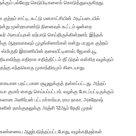
க்கும் பல்வேறு கெடுபிடிகளைக் கொடுத்துவருகிறது.
குற்றம் சாட்டி, கூட்டு மனசாட்சியின் அடிப்படையில்
 அன்று மூன்றாமாண்டு நினைவுக் கூட்டம் ஒன்றை
 அமைப்புகள் ஏற்பாடு செய்திருக்கின்றனர். இந்தக்
ுக்கு ஆதரவாகவும் முழங்கினார்கள் என்று பா.ஜ.க குற்றம்
ம் ஸ்மிருதி இராணியின் தலையீட்டினால், ஜே.என்.யூ.
யாவிற்கு எதிராக சதித்திட்டம் தீட்டுதல் என்கிற வழக்கும்
தற்கு எந்தவொரு முகாந்திரமும் கிடையாது.
ையான பதட்டமான சூழலுக்குத் தள்ளப்பட்டது. அந்தப்
மார் கைது செய்யப்பட்டார். வழக்கு போடப்பட்டிருக்கும்
ளான அனிர்பன் பட்டாச்சார்யா, ராம நாகா, அசுதோஷ்
்களின் தாக்குதலுக்கு அஞ்சி 12ஆம் தேதி முதல்
ில் கண்ணைய ஆஜர்படுத்தப்பட்டபோது, வழக்கறிஞர்கள்