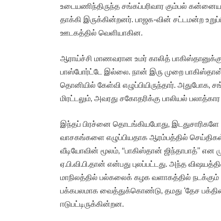
உடையணிந்திருந்த சங்கப்பரிவார கும்பல் கன்னைய
தாக்கி இருக்கின்றனர். பாஜக-வின் சட்டமன்ற உற
ஊடகத்தில் வெளியாகின.
ஆராய்ச்சி மாணவரான உமர் காலித் பாகிஸ்தானுக்கு 
பாஸ்போர்ட்டே இல்லை. நான் இரு முறை பாகிஸ்தான் ச
தொனியில் கேள்வி எழுப்பியிருந்தார். அதுபோக, ச
மிரட்டலும், அவரது சகோதரிக்கு பாலியல் பலாத்கார ம
இந்தப் பிரச்னை தொடங்கியபோது, இடதுசாரிகளே 
வாசகங்களை எழுப்பியதாக ஆரம்பத்தில் செய்திகள
வீடியோவின் மூலம், “பாகிஸ்தான் ஜிந்தாபாத்” எ
ஏ.பி.வி.பி.தான் என்பது புலப்பட்டது. அந்த விஷயத்
மாநிலத்தில் பல்கலைக் கழக வளாகத்தில் நடக்கும்
பக்கபலமாக வைத்துக்கொண்டு, தமது ‘தேச பக்தி
ஈடுபட்டிருக்கின்றன.